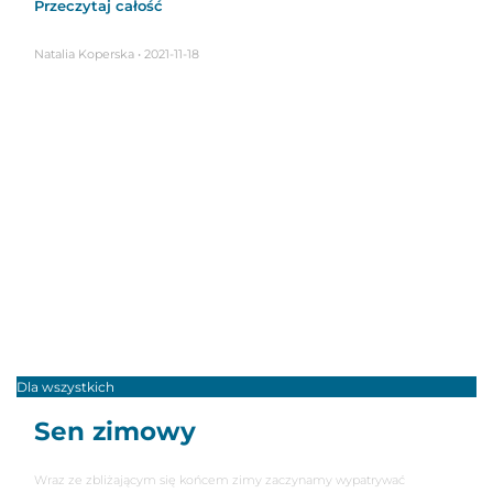
Przeczytaj całość
Natalia Koperska
2021-11-18
Dla wszystkich
Sen zimowy
Wraz ze zbliżającym się końcem zimy zaczynamy wypatrywać