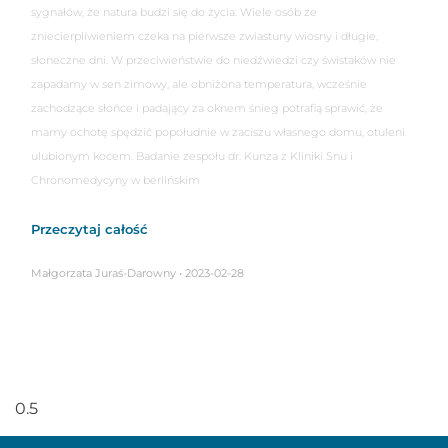
sygnałów, że natura budzi się do życia. Wiele osób ze
zniecierpliwieniem czeka na pierwsze zwiastuny wiosny i długie,
słoneczne dni. W przeciwieństwie do niedźwiedzi czy świstaków nie
zapadamy w sen zimowy, ale obniżona temperatura, wcześnie
zachodzące słońce i padający za oknem śnieg potrafią sprawić, że
mamy ochotę spędzić popołudnie w zaciszu własnego domu, otuleni
ulubionym kocem. Badanie zespołu dr. Kunza z Kliniki Snu i
Chronomedycyny w berlińskim
Przeczytaj całość
Małgorzata Juraś-Darowny
2023-02-28