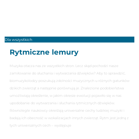
Dla wszystkich
Rytmiczne lemury
Muzyka otacza nas ze wszystkich stron. Lecz skąd pochodzi nasze
zamiłowanie do słuchania i wytwarzania dźwięków? Aby to sprawdzić,
biomuzykolodzy poszukują zdolności muzycznych u różnych gatunków
dzikich zwierząt a następnie porównują je. Znalezione podobieństwa
umożliwiają określenie, w jakim okresie ewolucji pojawiło się w nas
upodobanie do wytwarzania i słuchania rytmicznych dźwięków.
Równolegle naukowcy określają uniwersalne cechy ludzkiej muzyki i
badają ich obecność w wokalizacjach innych zwierząt. Rytm jest jedną z
tych uniwersalnych cech – występuje