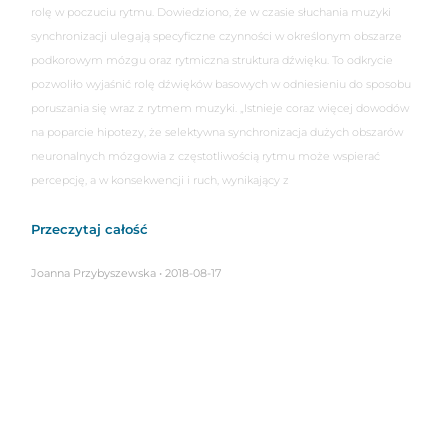
rolę w poczuciu rytmu. Dowiedziono, że w czasie słuchania muzyki
synchronizacji ulegają specyficzne czynności w określonym obszarze
podkorowym mózgu oraz rytmiczna struktura dźwięku. To odkrycie
pozwoliło wyjaśnić rolę dźwięków basowych w odniesieniu do sposobu
poruszania się wraz z rytmem muzyki. „Istnieje coraz więcej dowodów
na poparcie hipotezy, że selektywna synchronizacja dużych obszarów
neuronalnych mózgowia z częstotliwością rytmu może wspierać
percepcję, a w konsekwencji i ruch, wynikający z
Przeczytaj całość
Joanna Przybyszewska
2018-08-17