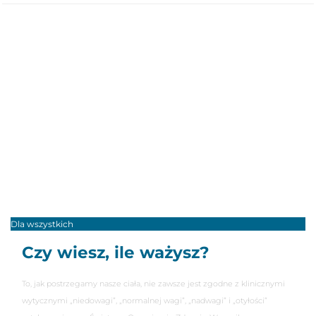
Dla wszystkich
Czy wiesz, ile ważysz?
To, jak postrzegamy nasze ciała, nie zawsze jest zgodne z klinicznymi
wytycznymi „niedowagi”, „normalnej wagi”, „nadwagi” i „otyłości”