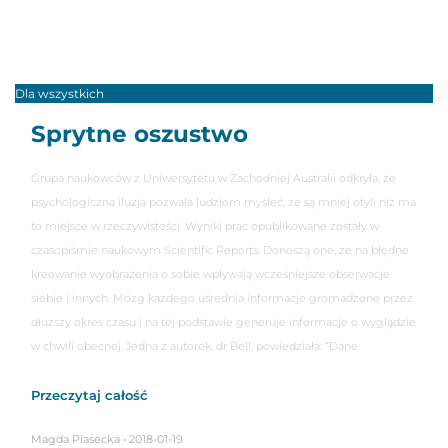
Dla wszystkich
Sprytne oszustwo
Grupa naukowców z Uniwersytetu w Zachodniej Australii odkryła, że
psychologiczna iluzja pozwala ludziom myśleć, że są mniej otyli niż ma
to miejsce w rzeczywistości. Wyniki prac opublikowane zostały w
czasopiśmie naukowym Scientific Reports. Donoszą one, że na błędne
kreowanie wyobrażenia o sobie wpływają wcześniejsze obserwacje
siebie i innych. Mózg każdego uśrednia informacje gromadzone przez
dłuższy okres czasu i na tej podstawie generuje informacje o wyglądzie
w chwili obecnej. Jedna z autorek, dr Bell, powiedziała: “Dane
Przeczytaj całość
Magda Piasecka
2018-01-19