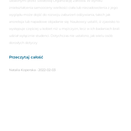
ustalonymi przez Światową Organizację Zdrowia. W wyniku
zniekształcenia samooceny wielkości ciała lub niezadowolenia z jego
wyglądu może dojść do rozwoju zaburzeń odżywiania, takich jak
anoreksja lub napadowe objadanie się. Naukowcy ustalili, iż zjawisko to
występuje częściej u kobiet niż u mężczyzn, lecz w ich badaniach brali
udział wyłącznie studenci. Dotychczas nie ustalono, jak wielu osób
dorosłych dotyczy
Przeczytaj całość
Natalia Koperska
2022-02-03