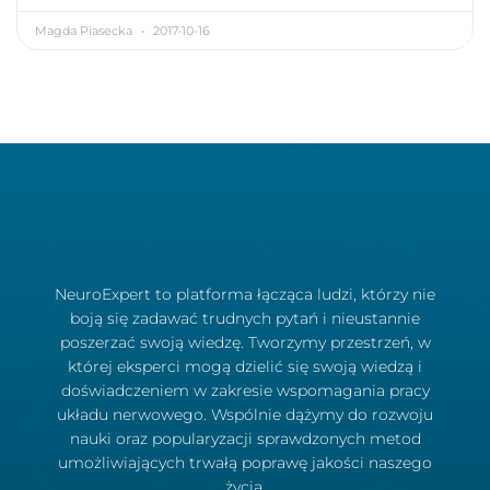
Magda Piasecka
2017-10-16
NeuroExpert to platforma łącząca ludzi, którzy nie
boją się zadawać trudnych pytań i nieustannie
poszerzać swoją wiedzę. Tworzymy przestrzeń, w
której eksperci mogą dzielić się swoją wiedzą i
doświadczeniem w zakresie wspomagania pracy
układu nerwowego. Wspólnie dążymy do rozwoju
nauki oraz popularyzacji sprawdzonych metod
umożliwiających trwałą poprawę jakości naszego
życia.