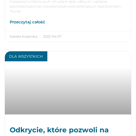
Konstancji w Niemczech. Ich celem było odkrycie i opisanie
psychobiologicznej charakterystyki osób dotkniętych nadciśnieniem.
Wyniki
Przeczytaj całość
Natalia Koperska
2022-04-07
DLA WSZYSTKICH
Odkrycie, które pozwoli na