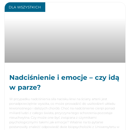
DLA WSZYSTKICH
Nadciśnienie i emocje – czy idą
w parze?
W przypadku nadciśnienia siła nacisku krwi na ściany arterii jest
ponadprzeciętnie wysoka, co może prowadzić do uszkodzeń układu
krwionośnego i dalszych chorób. Choć na nadciśnienie cierpi ponad
miliard ludzi z całego świata, przyczyna tego schorzenia pozostaje
nieuchwytna. Czy może one być związana z czynnikami
psychologicznymi takimi jak emocje? Właśnie na to pytanie
postanowiły znaleźć odpowiedź dwie biopsycholożki z Uniwersytetu w