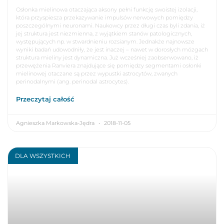
Osłonka mielinowa otaczająca aksony pełni funkcję swoistej izolacji,
która przyspiesza przekazywanie impulsów nerwowych pomiędzy
poszczególnymi neuronami. Naukowcy przez długi czas byli zdania, iż
jej struktura jest niezmienna, z wyjątkiem stanów patologicznych,
występujących np. w stwardnieniu rozsianym. Jednakże najnowsze
wyniki badań udowodniły, że jest inaczej – nawet w dorosłych mózgach
struktura mieliny jest dynamiczna. Już wcześniej zaobserwowano, iż
przewężenia Ranviera znajdujące się pomiędzy segmentami osłonki
mielinowej otaczane są przez wypustki astrocytów, zwanych
perinodalnymi (ang. perinodal astrocytes).
Przeczytaj całość
Agnieszka Markowska-Jędra
2018-11-05
DLA WSZYSTKICH