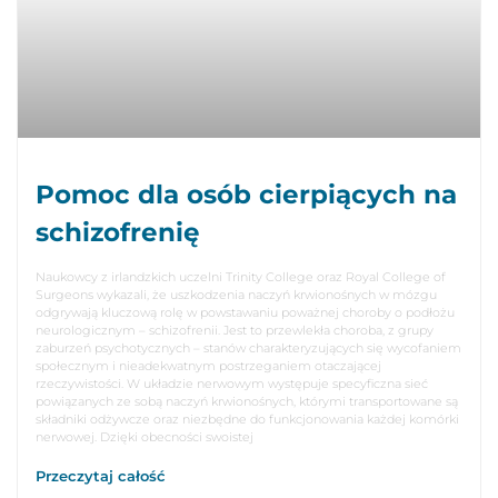
Pomoc dla osób cierpiących na
schizofrenię
Naukowcy z irlandzkich uczelni Trinity College oraz Royal College of
Surgeons wykazali, że uszkodzenia naczyń krwionośnych w mózgu
odgrywają kluczową rolę w powstawaniu poważnej choroby o podłożu
neurologicznym – schizofrenii. Jest to przewlekła choroba, z grupy
zaburzeń psychotycznych – stanów charakteryzujących się wycofaniem
społecznym i nieadekwatnym postrzeganiem otaczającej
rzeczywistości. W układzie nerwowym występuje specyficzna sieć
powiązanych ze sobą naczyń krwionośnych, którymi transportowane są
składniki odżywcze oraz niezbędne do funkcjonowania każdej komórki
nerwowej. Dzięki obecności swoistej
Przeczytaj całość