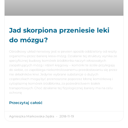
Jad skorpiona przeniesie leki
do mózgu?
Ośrodkowy układ nerwowy jest w pewien sposób oddzielony od reszty
organizmu przez barierę krew-mózg. Działanie tej struktury wynika ze
specyficznej budowy komórek śródbłonka naczyń włosowatych
zaopatrujących mózg i rdzeń kręgowy – komórki te ściśle przylegają
do siebie, co zapobiega niekontrolowanemu przedostawaniu się przez
nie składników krwi. Jedynie wybrane substancje o dużych
cząsteczkach mogą być przenoszone poporzez błonę komórkową i
cytoplazmę komórek śródbłonka, za pośrednictwem białek
transportowych. Choć działanie tej fizjologicznej bariery ma na celu
ochronę
Przeczytaj całość
Agnieszka Markowska-Jędra
2018-11-19