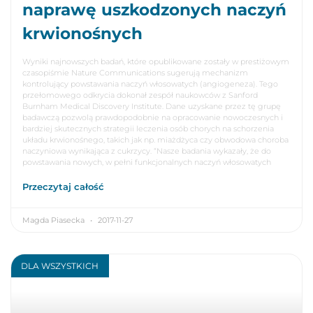
naprawę uszkodzonych naczyń
krwionośnych
Wyniki najnowszych badań, które opublikowane zostały w prestiżowym
czasopiśmie Nature Communications sugerują mechanizm
kontrolujący powstawania naczyń włosowatych (angiogeneza). Tego
przełomowego odkrycia dokonał zespół naukowców z Sanford
Burnham Medical Discovery Institute. Dane uzyskane przez tę grupę
badawczą pozwolą prawdopodobnie na opracowanie nowoczesnych i
bardziej skutecznych strategii leczenia osób chorych na schorzenia
układu krwionośnego, takich jak np. miażdżyca czy obwodowa choroba
naczyniowa wynikająca z cukrzycy. “Nasze badania wykazały, że do
powstawania nowych, w pełni funkcjonalnych naczyń włosowatych
Przeczytaj całość
Magda Piasecka
2017-11-27
DLA WSZYSTKICH