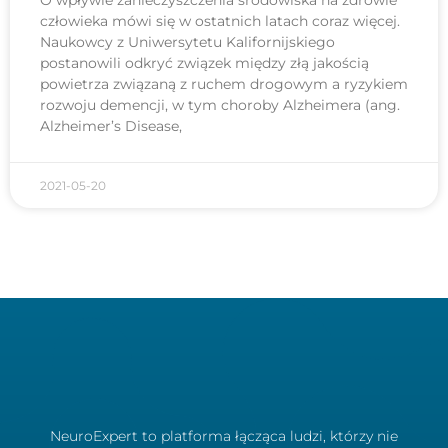
O wpływie zanieczyszczenia środowiska na zdrowie
człowieka mówi się w ostatnich latach coraz więcej.
Naukowcy z Uniwersytetu Kalifornijskiego
postanowili odkryć związek między złą jakością
powietrza związaną z ruchem drogowym a ryzykiem
rozwoju demencji, w tym choroby Alzheimera (ang.
Alzheimer’s Disease,
2021-05-20
NeuroExpert to platforma łącząca ludzi, którzy nie