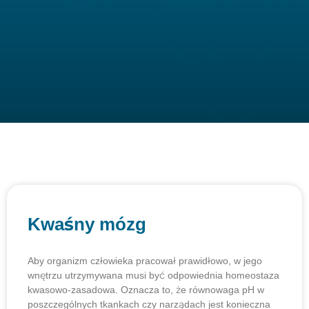
Kwaśny mózg
Aby organizm człowieka pracował prawidłowo, w jego
wnętrzu utrzymywana musi być odpowiednia homeostaza
kwasowo-zasadowa. Oznacza to, że równowaga pH w
poszczególnych tkankach czy narządach jest konieczna