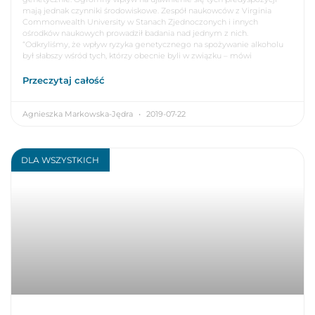
mają jednak czynniki środowiskowe. Zespół naukowców z Virginia
Commonwealth University w Stanach Zjednoczonych i innych
ośrodków naukowych prowadził badania nad jednym z nich.
“Odkryliśmy, że wpływ ryzyka genetycznego na spożywanie alkoholu
był słabszy wśród tych, którzy obecnie byli w związku – mówi
Przeczytaj całość
Agnieszka Markowska-Jędra
2019-07-22
DLA WSZYSTKICH