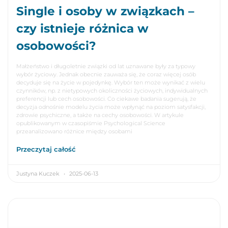
Single i osoby w związkach –
czy istnieje różnica w
osobowości?
Małżeństwo i długoletnie związki od lat uznawane były za typowy
wybór życiowy. Jednak obecnie zauważa się, że coraz więcej osób
decyduje się na życie w pojedynkę. Wybór ten może wynikać z wielu
czynników, np. z nietypowych okoliczności życiowych, indywidualnych
preferencji lub cech osobowości. Co ciekawe badania sugerują, że
decyzja odnośnie modelu życia może wpłynąć na poziom satysfakcji,
zdrowie psychiczne, a także na cechy osobowości. W artykule
opublikowanym w czasopiśmie Psychological Science
przeanalizowano różnice między osobami
Przeczytaj całość
Justyna Kuczek
2025-06-13