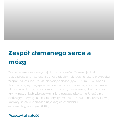
Zespół złamanego serca a
mózg
Złamane serca to zazwyczaj domena poetów. Czasem jednak
przypadłością tą interesują się kardiolodzy. Tak właśnie jest w przypadku
zespołu takotsubo. Po raz pierwszy opisano ją w 1990 roku, w Japonii.
Jest to ostra, wymagająca hospitalizacji choroba serca, która w obrazie
klinicznym do złudzenia przypomina ostry zawał serca, choć przepływ
krwi w naczyniach wieńcowych nie ulega zablokowaniu. U osób nią
dotkniętych występują charakterystyczne zaburzenia kurczliwości lewej
komory serca W obrazach uzyskanych w badaniu
echokardiograficznym (EKG) i
Przeczytaj całość