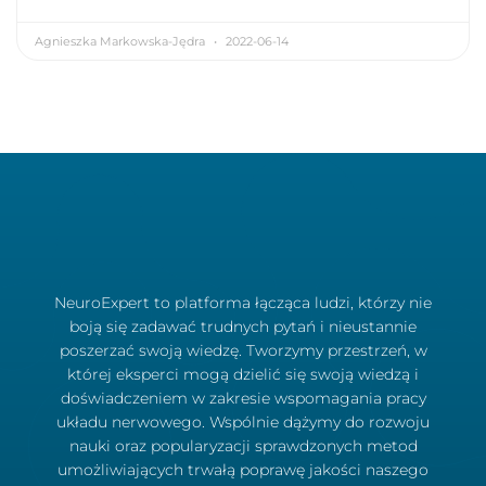
Agnieszka Markowska-Jędra
2022-06-14
NeuroExpert to platforma łącząca ludzi, którzy nie
boją się zadawać trudnych pytań i nieustannie
poszerzać swoją wiedzę. Tworzymy przestrzeń, w
której eksperci mogą dzielić się swoją wiedzą i
doświadczeniem w zakresie wspomagania pracy
układu nerwowego. Wspólnie dążymy do rozwoju
nauki oraz popularyzacji sprawdzonych metod
umożliwiających trwałą poprawę jakości naszego