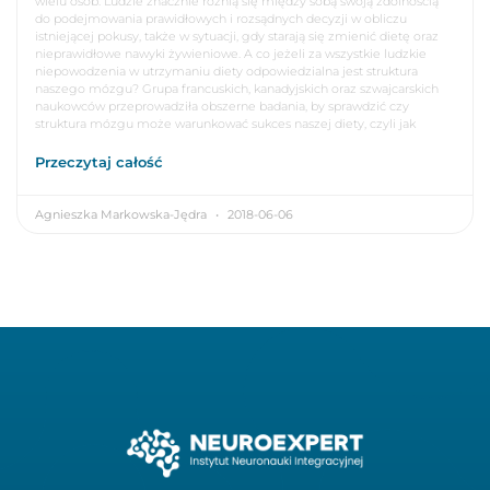
wielu osób. Ludzie znacznie różnią się między sobą swoją zdolnością
do podejmowania prawidłowych i rozsądnych decyzji w obliczu
istniejącej pokusy, także w sytuacji, gdy starają się zmienić dietę oraz
nieprawidłowe nawyki żywieniowe. A co jeżeli za wszystkie ludzkie
niepowodzenia w utrzymaniu diety odpowiedzialna jest struktura
naszego mózgu? Grupa francuskich, kanadyjskich oraz szwajcarskich
naukowców przeprowadziła obszerne badania, by sprawdzić czy
struktura mózgu może warunkować sukces naszej diety, czyli jak
Przeczytaj całość
Agnieszka Markowska-Jędra
2018-06-06