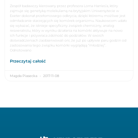
Zespół badawczy kierowany przez profesora Lorna Harries’a, który
zajmuje się genetyką molekularną na brytyjskim Uniwersytecie w
Exeter dokonał przełomowego odkrycia, dzięki któremu możliwe jest
odmładzanie starzejących się komórek organizmu. Naukowcom udało
się wykazać, że istnieje specyficzny związek chemiczny, analog
resweratrolu, który w wyniku działania na komórki aktywuje na nowo
ich funkcje i przywraca zdolność do podziałów. W swoich
doświadczeniach zaobserwowali oni, że już po upływie paru godzin od
zastosowania tego związku komórki wyglądają “młodziej”.
Odnotowano
Przeczytaj całość
Magda Piasecka
2017-11-08