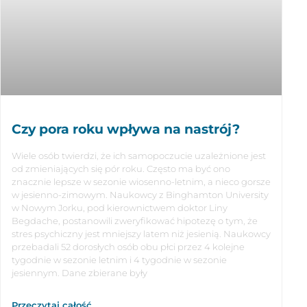
Czy pora roku wpływa na nastrój?
Wiele osób twierdzi, że ich samopoczucie uzależnione jest
od zmieniających się pór roku. Często ma być ono
znacznie lepsze w sezonie wiosenno-letnim, a nieco gorsze
w jesienno-zimowym. Naukowcy z Binghamton University
w Nowym Jorku, pod kierownictwem doktor Liny
Begdache, postanowili zweryfikować hipotezę o tym, że
stres psychiczny jest mniejszy latem niż jesienią. Naukowcy
przebadali 52 dorosłych osób obu płci przez 4 kolejne
tygodnie w sezonie letnim i 4 tygodnie w sezonie
jesiennym. Dane zbierane były
Przeczytaj całość