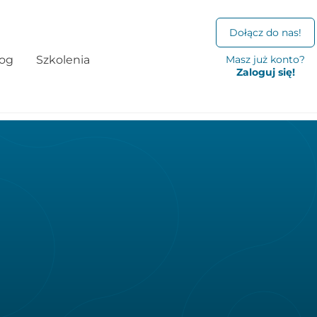
Dołącz do nas!
log
Szkolenia
Masz już konto?
Zaloguj się!