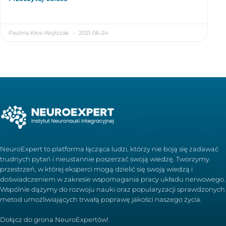
Paulina Kłos-Wojtczak
2021-06-24
NeuroExpert to platforma łącząca ludzi, którzy nie boją się zadawać
trudnych pytań i nieustannie poszerzać swoją wiedzę. Tworzymy
przestrzeń, w której eksperci mogą dzielić się swoją wiedzą i
doświadczeniem w zakresie wspomagania pracy układu nerwowego.
Wspólnie dążymy do rozwoju nauki oraz popularyzacji sprawdzonych
metod umożliwiających trwałą poprawę jakości naszego życia.
Dołącz do grona NeuroExpertów!