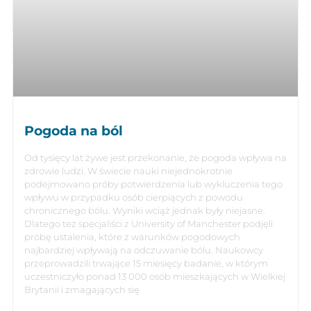
Pogoda na ból
Od tysięcy lat żywe jest przekonanie, że pogoda wpływa na
zdrowie ludzi. W świecie nauki niejednokrotnie
podejmowano próby potwierdzenia lub wykluczenia tego
wpływu w przypadku osób cierpiących z powodu
chronicznego bólu. Wyniki wciąż jednak były niejasne.
Dlatego też specjaliści z University of Manchester podjęli
próbę ustalenia, które z warunków pogodowych
najbardziej wpływają na odczuwanie bólu. Naukowcy
przeprowadzili trwające 15 miesięcy badanie, w którym
uczestniczyło ponad 13 000 osób mieszkających w Wielkiej
Brytanii i zmagających się