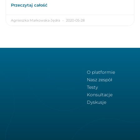
Przeczytaj całość
Agnieszka Markowska-Jędra
2020-05-28
O platformie
Nasz zespół
Testy
Konsultacje
Dyskusje