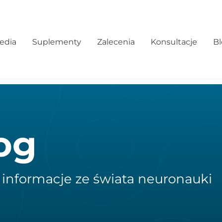
edia
Suplementy
Zalecenia
Konsultacje
B
og
 informacje ze świata neuronauki