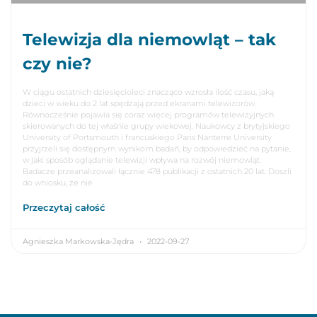
Telewizja dla niemowląt – tak
czy nie?
W ciągu ostatnich dziesięcioleci znacząco wzrosła ilość czasu, jaką
dzieci w wieku do 2 lat spędzają przed ekranami telewizorów.
Równocześnie pojawia się coraz więcej programów telewizyjnych
skierowanych do tej właśnie grupy wiekowej. Naukowcy z brytyjskiego
University of Portsmouth i francuskiego Paris Nanterre University
przyjrzeli się dostępnym wynikom badań, by odpowiedzieć na pytanie,
w jaki sposób oglądanie telewizji wpływa na rozwój niemowląt.
Badacze przeanalizowali łącznie 478 publikacji z ostatnich 20 lat. Doszli
do wniosku, że nie
Przeczytaj całość
Agnieszka Markowska-Jędra
2022-09-27