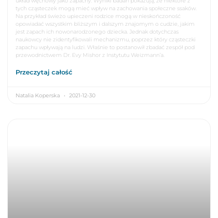
układ węchowy jako zapachy. Wyniki badań pokazują, że niektóre z
tych cząsteczek mogą mieć wpływ na zachowania społeczne ssaków.
Na przykład świeżo upieczeni rodzice mogą w nieskończoność
opowiadać wszystkim bliższym i dalszym znajomym o cudzie, jakim
jest zapach ich nowonarodzonego dziecka. Jednak dotychczas
naukowcy nie zidentyfikowali mechanizmu, poprzez który cząsteczki
zapachu wpływają na ludzi. Właśnie to postanowił zbadać zespół pod
przewodnictwem Dr. Evy Mishor z Instytutu Weizmann’a.
Przeczytaj całość
Natalia Koperska
2021-12-30