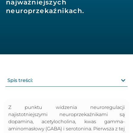
najważniejszych
neuroprzekaźnikach.
Spis treści:
Z punktu widzenia neuroregulacji
najistotniejszymi neuroprzekaźnikami są
dopamina, acetylocholina, kwas gamma-
aminomasłowy (GABA) i serotonina. Pierwsza z tej