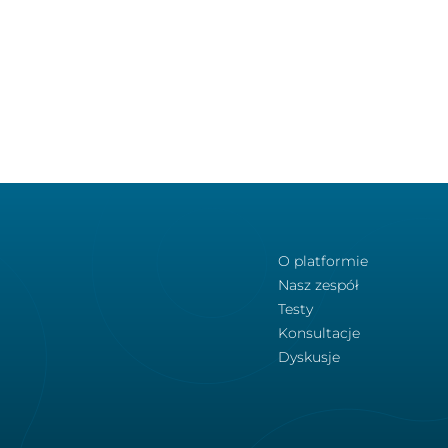
O platformie
Nasz zespół
Testy
Konsultacje
Dyskusje