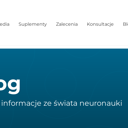
edia
Suplementy
Zalecenia
Konsultacje
B
og
 informacje ze świata neuronauki