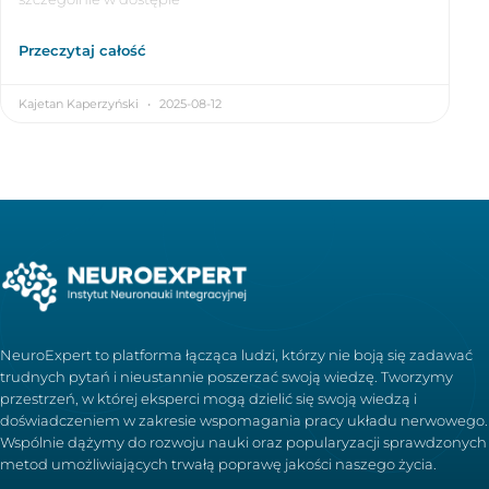
Przeczytaj całość
Kajetan Kaperzyński
2025-08-12
NeuroExpert to platforma łącząca ludzi, którzy nie boją się zadawać
trudnych pytań i nieustannie poszerzać swoją wiedzę. Tworzymy
przestrzeń, w której eksperci mogą dzielić się swoją wiedzą i
doświadczeniem w zakresie wspomagania pracy układu nerwowego.
Wspólnie dążymy do rozwoju nauki oraz popularyzacji sprawdzonych
metod umożliwiających trwałą poprawę jakości naszego życia.