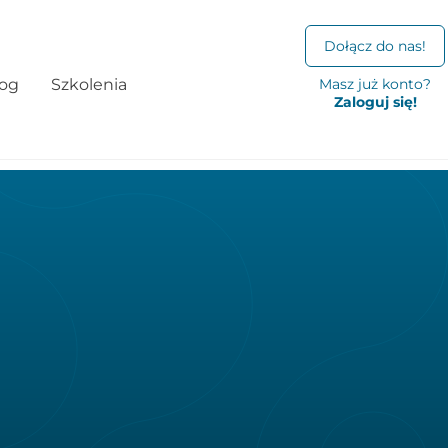
Dołącz do nas!
log
Szkolenia
Masz już konto?
Zaloguj się!