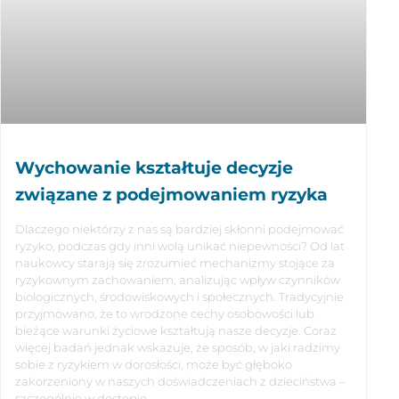
Wychowanie kształtuje decyzje
związane z podejmowaniem ryzyka
Dlaczego niektórzy z nas są bardziej skłonni podejmować
ryzyko, podczas gdy inni wolą unikać niepewności? Od lat
naukowcy starają się zrozumieć mechanizmy stojące za
ryzykownym zachowaniem, analizując wpływ czynników
biologicznych, środowiskowych i społecznych. Tradycyjnie
przyjmowano, że to wrodzone cechy osobowości lub
bieżące warunki życiowe kształtują nasze decyzje. Coraz
więcej badań jednak wskazuje, że sposób, w jaki radzimy
sobie z ryzykiem w dorosłości, może być głęboko
zakorzeniony w naszych doświadczeniach z dzieciństwa –
szczególnie w dostępie