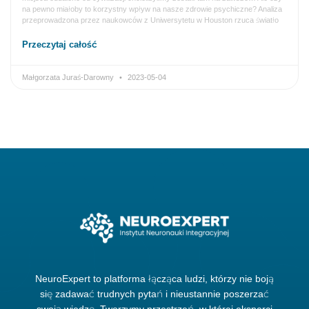
na pewno miałoby to korzystny wpływ na nasze zdrowie psychiczne? Analiza
przeprowadzona przez naukowców z Uniwersytetu w Houston rzuca światło
Przeczytaj całość
Małgorzata Juraś-Darowny
2023-05-04
NeuroExpert to platforma łącząca ludzi, którzy nie boją
się zadawać trudnych pytań i nieustannie poszerzać
swoją wiedzę. Tworzymy przestrzeń, w której eksperci