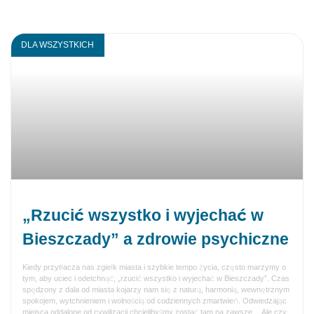
DLA WSZYSTKICH
„Rzucić wszystko i wyjechać w
Bieszczady” a zdrowie psychiczne
Kiedy przytłacza nas zgiełk miasta i szybkie tempo życia, często marzymy o
tym, aby uciec i odetchnąć, „rzucić wszystko i wyjechać w Bieszczady”. Czas
spędzony z dala od miasta kojarzy nam się z naturą, harmonią, wewnętrznym
spokojem, wytchnieniem i wolnością od codziennych zmartwień. Odwiedzając
miejsca oddalone od cywilizacji chcielibyśmy zostać tam na zawsze… Ale czy