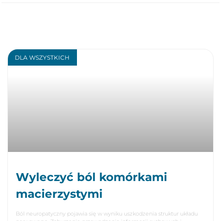
DLA WSZYSTKICH
Wyleczyć ból komórkami
macierzystymi
Ból neuropatyczny pojawia się w wyniku uszkodzenia struktur układu