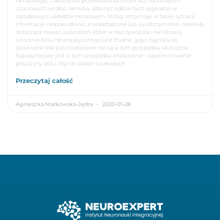
nerwowego. Zaburzenie przewodzenia informacji ruchowych i
czuciowych wzdłuż nerwów, albo też odbiór tych sygnałów w
ośrodkowym układzie nerwowym. Mózg otrzymuje w takiej sytuacji
informacje nieprawidłowe, zniekształcone lub wyolbrzymione, niekiedy
dotyczące nawet uszkodzeń, które w rzeczywistości nie istnieją.
Leczenie bólu neuropatycznego jest trudne, gdyż najczęściej
stosowane leki przeciwbólowe nie są w tym przypadku skuteczne.
Najważniejsze jest w tym przypadku znalezienie i wyeliminowanie
przyczyny bólu. Wyniki badań naukowych
Przeczytaj całość
Agnieszka Markowska-Jędra
2020-01-28