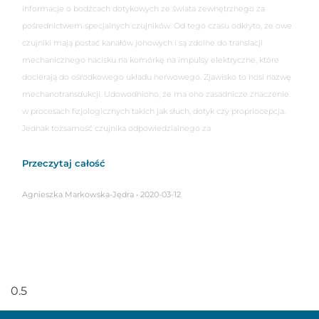
informacje o bodźcach dotykowych ze świata zewnętrznego za
pośrednictwem specjalnych czujników. Od tego czasu odkryto, że owe
czujniki mają postać kanałów jonowych i są zdolne do translacji
mechanicznego nacisku na komórkę na impulsy elektryczne, które
docierają do ośrodkowego układu nerwowego. Zjawisko to nosi nazwę
mechanotransdukcji. Udowodniono, że ma ono zasadnicze znaczenie
w procesach fizjologicznych takich jak słuch, dotyk czy propriocepcja.
Jednak tożsamość czujnika odpowiedzialnego za
Przeczytaj całość
Agnieszka Markowska-Jędra
2020-03-12