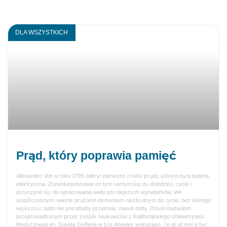
DLA WSZYSTKICH
Prąd, który poprawia pamięć
Allesandro Volt w roku 1799 odkrył pierwsze źródło prądu, którym była bateria
elektryczna. Zrewolucjonizował on tym samym każdą dziedzinę życia i
przyczynił się do opracowania wielu późniejszych wynalazków. We
współczesnym świecie prąd jest elementem niezbędnym do życia, bez którego
większość ludzi nie potrafiłaby przetrwać nawet doby. Dzięki badaniom
przeprowadzonym przez zespół naukowców z Kalifornijskiego Uniwersytetu
Medycznego im. Davida Geffena w Los Angeles wykazano, że prąd może być