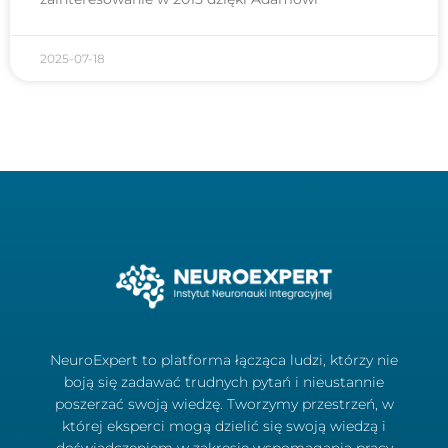
2025-07-18
NeuroExpert to platforma łącząca ludzi, którzy nie
boją się zadawać trudnych pytań i nieustannie
poszerzać swoją wiedzę. Tworzymy przestrzeń, w
której eksperci mogą dzielić się swoją wiedzą i