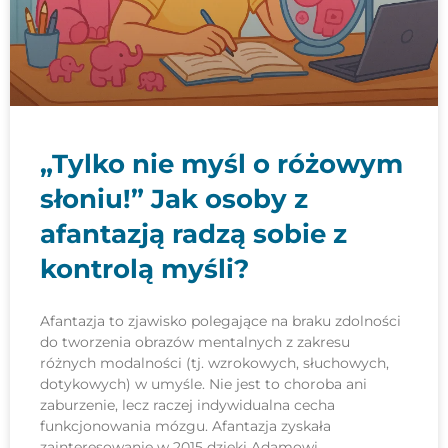
„Tylko nie myśl o różowym
słoniu!” Jak osoby z
afantazją radzą sobie z
kontrolą myśli?
Afantazja to zjawisko polegające na braku zdolności
do tworzenia obrazów mentalnych z zakresu
różnych modalności (tj. wzrokowych, słuchowych,
dotykowych) w umyśle. Nie jest to choroba ani
zaburzenie, lecz raczej indywidualna cecha
funkcjonowania mózgu. Afantazja zyskała
zainteresowanie w 2015 dzięki Adamowi