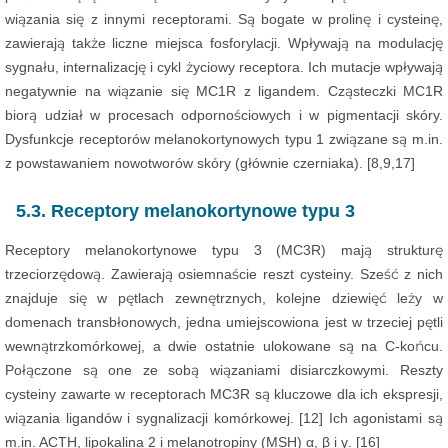
wiązania się z innymi receptorami. Są bogate w prolinę i cysteinę,
zawierają także liczne miejsca fosforylacji. Wpływają na modulację
sygnału, internalizację i cykl życiowy receptora. Ich mutacje wpływają
negatywnie na wiązanie się MC1R z ligandem. Cząsteczki MC1R
biorą udział w procesach odpornościowych i w pigmentacji skóry.
Dysfunkcje receptorów melanokortynowych typu 1 związane są m.in.
z powstawaniem nowotworów skóry (głównie czerniaka). [8,9,17]
5.3. Receptory melanokortynowe typu 3
Receptory melanokortynowe typu 3 (MC3R) mają strukturę
trzeciorzędową. Zawierają osiemnaście reszt cysteiny. Sześć z nich
znajduje się w pętlach zewnętrznych, kolejne dziewięć leży w
domenach transbłonowych, jedna umiejscowiona jest w trzeciej pętli
wewnątrzkomórkowej, a dwie ostatnie ulokowane są na C-końcu.
Połączone są one ze sobą wiązaniami disiarczkowymi. Reszty
cysteiny zawarte w receptorach MC3R są kluczowe dla ich ekspresji,
wiązania ligandów i sygnalizacji komórkowej. [12] Ich agonistami są
m.in. ACTH, lipokalina 2 i melanotropiny (MSH) α, β i γ. [16]