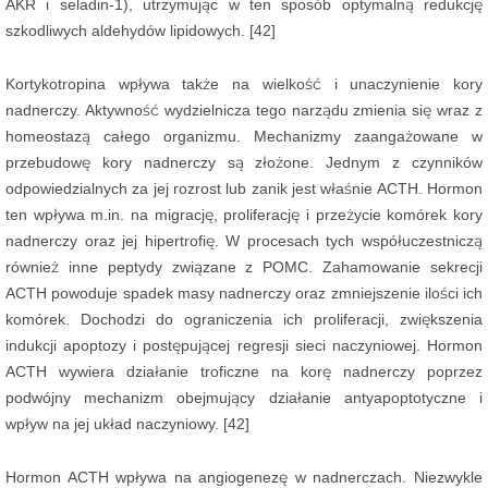
AKR i seladin-1), utrzymując w ten sposób optymalną redukcję
szkodliwych aldehydów lipidowych. [42]
Kortykotropina wpływa także na wielkość i unaczynienie kory
nadnerczy. Aktywność wydzielnicza tego narządu zmienia się wraz z
homeostazą całego organizmu. Mechanizmy zaangażowane w
przebudowę kory nadnerczy są złożone. Jednym z czynników
odpowiedzialnych za jej rozrost lub zanik jest właśnie ACTH. Hormon
ten wpływa m.in. na migrację, proliferację i przeżycie komórek kory
nadnerczy oraz jej hipertrofię. W procesach tych współuczestniczą
również inne peptydy związane z POMC. Zahamowanie sekrecji
ACTH powoduje spadek masy nadnerczy oraz zmniejszenie ilości ich
komórek. Dochodzi do ograniczenia ich proliferacji, zwiększenia
indukcji apoptozy i postępującej regresji sieci naczyniowej. Hormon
ACTH wywiera działanie troficzne na korę nadnerczy poprzez
podwójny mechanizm obejmujący działanie antyapoptotyczne i
wpływ na jej układ naczyniowy. [42]
Hormon ACTH wpływa na angiogenezę w nadnerczach. Niezwykle