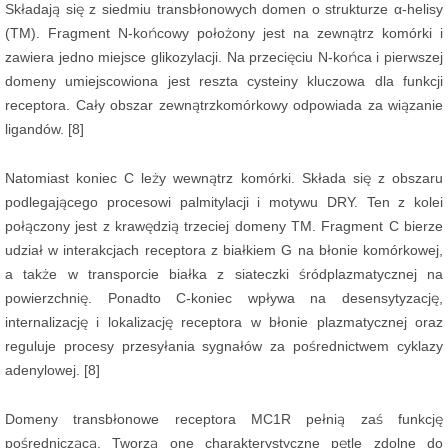
Składają się z siedmiu transbłonowych domen o strukturze α-helisy
(TM). Fragment N-końcowy położony jest na zewnątrz komórki i
zawiera jedno miejsce glikozylacji. Na przecięciu N-końca i pierwszej
domeny umiejscowiona jest reszta cysteiny kluczowa dla funkcji
receptora. Cały obszar zewnątrzkomórkowy odpowiada za wiązanie
ligandów. [8]
Natomiast koniec C leży wewnątrz komórki. Składa się z obszaru
podlegającego procesowi palmitylacji i motywu DRY. Ten z kolei
połączony jest z krawędzią trzeciej domeny TM. Fragment C bierze
udział w interakcjach receptora z białkiem G na błonie komórkowej,
a także w transporcie białka z siateczki śródplazmatycznej na
powierzchnię. Ponadto C-koniec wpływa na desensytyzację,
internalizację i lokalizację receptora w błonie plazmatycznej oraz
reguluje procesy przesyłania sygnałów za pośrednictwem cyklazy
adenylowej. [8]
Domeny transbłonowe receptora MC1R pełnią zaś funkcję
pośredniczącą. Tworzą one charakterystyczne pętle zdolne do