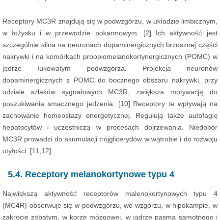
Receptory MC3R znajdują się w podwzgórzu, w układzie limbicznym,
w łożysku i w przewodzie pokarmowym. [2] Ich aktywność jest
szczególnie silna na neuronach dopaminergicznych brzusznej części
nakrywki i na komórkach proopiomelanokortynergicznych (POMC) w
jądrze łukowatym podwzgórza. Projekcja neuronów
dopaminergicznych z POMC do bocznego obszaru nakrywki, przy
udziale szlaków sygnałowych MC3R, zwiększa motywację do
poszukiwania smacznego jedzenia. [10] Receptory te wpływają na
zachowanie homeostazy energetycznej. Regulują także autofagię
hepatocytów i uczestniczą w procesach dojrzewania. Niedobór
MC3R prowadzi do akumulacji trójglicerydów w wątrobie i do rozwoju
otyłości. [11,12]
5.4. Receptory melanokortynowe typu 4
Największą aktywność receptorów malenokortynowych typu 4
(MC4R) obserwuje się w podwzgórzu, we wzgórzu, w hipokampie, w
zakręcie zębatym, w korze mózgowej, w jądrze pasma samotnego i