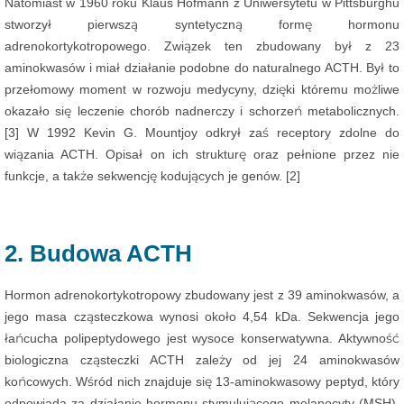
Natomiast w 1960 roku Klaus Hofmann z Uniwersytetu w Pittsburghu
stworzył pierwszą syntetyczną formę hormonu
adrenokortykotropowego. Związek ten zbudowany był z 23
aminokwasów i miał działanie podobne do naturalnego ACTH. Był to
przełomowy moment w rozwoju medycyny, dzięki któremu możliwe
okazało się leczenie chorób nadnerczy i schorzeń metabolicznych.
[3] W 1992 Kevin G. Mountjoy odkrył zaś receptory zdolne do
wiązania ACTH. Opisał on ich strukturę oraz pełnione przez nie
funkcje, a także sekwencję kodujących je genów. [2]
2. Budowa ACTH
Hormon adrenokortykotropowy zbudowany jest z 39 aminokwasów, a
jego masa cząsteczkowa wynosi około 4,54 kDa. Sekwencja jego
łańcucha polipeptydowego jest wysoce konserwatywna. Aktywność
biologiczna cząsteczki ACTH zależy od jej 24 aminokwasów
końcowych. Wśród nich znajduje się 13-aminokwasowy peptyd, który
odpowiada za działanie hormonu stymulującego melanocyty (MSH).