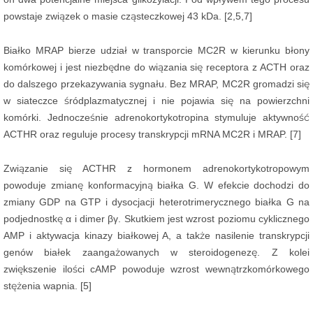
powstaje związek o masie cząsteczkowej 43 kDa. [2,5,7]
Białko MRAP bierze udział w transporcie MC2R w kierunku błony
komórkowej i jest niezbędne do wiązania się receptora z ACTH oraz
do dalszego przekazywania sygnału. Bez MRAP, MC2R gromadzi się
w siateczce śródplazmatycznej i nie pojawia się na powierzchni
komórki. Jednocześnie adrenokortykotropina stymuluje aktywność
ACTHR oraz reguluje procesy transkrypcji mRNA MC2R i MRAP. [7]
Związanie się ACTHR z hormonem adrenokortykotropowym
powoduje zmianę konformacyjną białka G. W efekcie dochodzi do
zmiany GDP na GTP i dysocjacji heterotrimerycznego białka G na
podjednostkę α i dimer βγ. Skutkiem jest wzrost poziomu cyklicznego
AMP i aktywacja kinazy białkowej A, a także nasilenie transkrypcji
genów białek zaangażowanych w steroidogenezę. Z kolei
zwiększenie ilości cAMP powoduje wzrost wewnątrzkomórkowego
stężenia wapnia. [5]