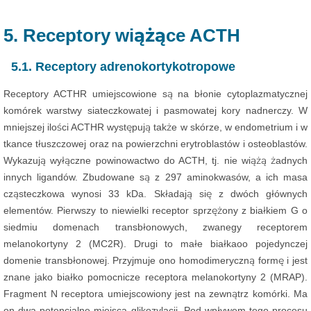
5. Receptory wiążące ACTH
5.1. Receptory adrenokortykotropowe
Receptory ACTHR umiejscowione są na błonie cytoplazmatycznej
komórek warstwy siateczkowatej i pasmowatej kory nadnerczy. W
mniejszej ilości ACTHR występują także w skórze, w endometrium i w
tkance tłuszczowej oraz na powierzchni erytroblastów i osteoblastów.
Wykazują wyłączne powinowactwo do ACTH, tj. nie wiążą żadnych
innych ligandów. Zbudowane są z 297 aminokwasów, a ich masa
cząsteczkowa wynosi 33 kDa. Składają się z dwóch głównych
elementów. Pierwszy to niewielki receptor sprzężony z białkiem G o
siedmiu domenach transbłonowych, zwanegy receptorem
melanokortyny 2 (MC2R). Drugi to małe białkaoo pojedynczej
domenie transbłonowej. Przyjmuje ono homodimeryczną formę i jest
znane jako białko pomocnicze receptora melanokortyny 2 (MRAP).
Fragment N receptora umiejscowiony jest na zewnątrz komórki. Ma
on dwa potencjalne miejsca glikozylacji. Pod wpływem tego procesu