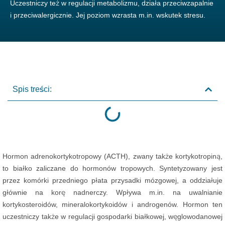
Uczestniczy też w regulacji metabolizmu, działa przeciwzapalnie
i przeciwalergicznie. Jej poziom wzrasta m.in. wskutek stresu.
Spis treści:
Hormon adrenokortykotropowy (ACTH), zwany także kortykotropiną,
to białko zaliczane do hormonów tropowych. Syntetyzowany jest
przez komórki przedniego płata przysadki mózgowej, a oddziałuje
głównie na korę nadnerczy. Wpływa m.in. na uwalnianie
kortykosteroidów, mineralokortykoidów i androgenów. Hormon ten
uczestniczy także w regulacji gospodarki białkowej, węglowodanowej