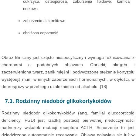
cukrzyca, osteoporoza, zaburzenia lipidowe, kamica
nerkowa
zaburzenia elektrolitowe
obniżona odporność
Obraz kliniczny jest często niespecyficzny i wymaga różnicowania z
chorobami o podobnych objawach. Obrzęki, okrągła i
zaczerwieniona twarz, zanik mięśni i podwyższone stężenie kortyzolu
występują m.in. w innych zaburzeniach hormonalnych, w otyłości, w
depresji czy w przebiegu uzależnienia od alkoholu. [18]
7.3. Rodzinny niedobór glikokortykoidów
Rodzinny niedobór glikokortykoidów (ang. familial glucocorticoid
deﬁciency, FGD) jest rzadką postacią pierwotnej niedoczynności
nadnerczy wskutek mutacji receptora ACTH. Schorzenie to jest
dziedziczone autosomalnie recesywnie. Objawy pojawiają się już w