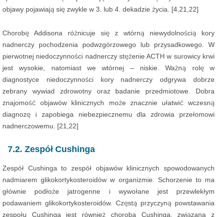
objawy pojawiają się zwykle w 3. lub 4. dekadzie życia. [4,21,22]
Chorobę Addisona różnicuje się z wtórną niewydolnością kory
nadnerczy pochodzenia podwzgórzowego lub przysadkowego. W
pierwotnej niedoczynności nadnerczy stężenie ACTH w surowicy krwi
jest wysokie, natomiast we wtórnej – niskie. Ważną rolę w
diagnostyce niedoczynności kory nadnerczy odgrywa dobrze
zebrany wywiad zdrowotny oraz badanie przedmiotowe. Dobra
znajomość objawów klinicznych może znacznie ułatwić wczesną
diagnozę i zapobiega niebezpiecznemu dla zdrowia przełomowi
nadnerczowemu. [21,22]
7.2. Zespół Cushinga
Zespół Cushinga to zespół objawów klinicznych spowodowanych
nadmiarem glikokortykosteroidów w organizmie. Schorzenie to ma
głównie podłoże jatrogenne i wywołane jest przewlekłym
podawaniem glikokortykosteroidów. Częstą przyczyną powstawania
zespołu Cushinga jest również choroba Cushinga, związana z