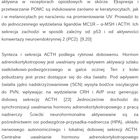
aktywna w receptorach opioidowych w skórze. Ekspresja i
przetwarzanie POMC są indukowane zarówno w keratynocytach, jak
i w melanocytach po narażeniu na promieniowanie UV. Prowadzi to
do jednoczesnego wydzielania ligandów MC1R – α-MSH i ACTH. Ich
sekrecja zachodzi w sposób zależny od p53 i od aktywności
konwertazy neuroendokrynnej 2 (PC2). [9,20]
Synteza i sekrecja ACTH podlega rytmowi dobowemu. Hormon
adrenokortykotropowy jest uwalniany pod wpływem aktywacji szlaku
siatkówkowo-podwzgórzowego w gałce ocznej. Ten z kolei
pobudzany jest przez dostające się do oka światło. Pod wpływem
światła jądro nadskrzyżowaniowe (SCN) wysyła bodźce oscylacyjne
do PVN, wpływając na wydzielanie CRH i AVP oraz generując
dobową sekrecję ACTH. [23] Jednocześnie dochodzi do
synchronizacji uwalniania hormonu adrenokortykotropowego z pracą
nadnerczy. Ścieżki neurohormonalne aktywowane są za
pośrednictwem osi podwzgórze-przysadka-nadnercza (HPA), układu
nerwowego autonomicznego i lokalnej dobowej sekrecji ACTH.
Centralne uwalnianie hormonu adrenokortykotropowego