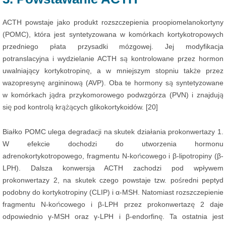
ACTH powstaje jako produkt rozszczepienia proopiomelanokortyny
(POMC), która jest syntetyzowana w komórkach kortykotropowych
przedniego płata przysadki mózgowej. Jej modyfikacja
potranslacyjna i wydzielanie ACTH są kontrolowane przez hormon
uwalniający kortykotropinę, a w mniejszym stopniu także przez
wazopresynę argininową (AVP). Oba te hormony są syntetyzowane
w komórkach jądra przykomorowego podwzgórza (PVN) i znajdują
się pod kontrolą krążących glikokortykoidów. [20]
Białko POMC ulega degradacji na skutek działania prokonwertazy 1.
W efekcie dochodzi do utworzenia hormonu
adrenokortykotropowego, fragmentu N-końcowego i β-lipotropiny (β-
LPH). Dalsza konwersja ACTH zachodzi pod wpływem
prokonwertazy 2, na skutek czego powstaje tzw. pośredni peptyd
podobny do kortykotropiny (CLIP) i α-MSH. Natomiast rozszczepienie
fragmentu N-końcowego i β-LPH przez prokonwertazę 2 daje
odpowiednio γ-MSH oraz γ-LPH i β-endorfinę. Ta ostatnia jest