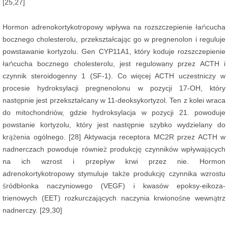
[25,27]
Hormon adrenokortykotropowy wpływa na rozszczepienie łańcucha
bocznego cholesterolu, przekształcając go w pregnenolon i reguluje
powstawanie kortyzolu. Gen CYP11A1, który koduje rozszczepienie
łańcucha bocznego cholesterolu, jest regulowany przez ACTH i
czynnik steroidogenny 1 (SF-1). Co więcej ACTH uczestniczy w
procesie hydroksylacji pregnenolonu w pozycji 17-OH, który
następnie jest przekształcany w 11-deoksykortyzol. Ten z kolei wraca
do mitochondriów, gdzie hydroksylacja w pozycji 21. powoduje
powstanie kortyzolu, który jest następnie szybko wydzielany do
krążenia ogólnego. [28] Aktywacja receptora MC2R przez ACTH w
nadnerczach powoduje również produkcję czynników wpływających
na ich wzrost i przepływ krwi przez nie. Hormon
adrenokortykotropowy stymuluje także produkcję czynnika wzrostu
śródbłonka naczyniowego (VEGF) i kwasów epoksy-eikoza-
trienowych (EET) rozkurczających naczynia krwionośne wewnątrz
nadnerczy. [29,30]