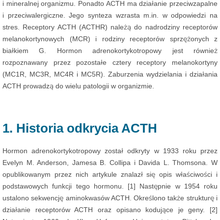
i mineralnej organizmu. Ponadto ACTH ma działanie przeciwzapalne
i przeciwalergiczne. Jego synteza wzrasta m.in. w odpowiedzi na
stres. Receptory ACTH (ACTHR) należą do nadrodziny receptorów
melanokortynowych (MCR) i rodziny receptorów sprzężonych z
białkiem G. Hormon adrenokortykotropowy jest również
rozpoznawany przez pozostałe cztery receptory melanokortyny
(MC1R, MC3R, MC4R i MC5R). Zaburzenia wydzielania i działania
ACTH prowadzą do wielu patologii w organizmie.
1. Historia odkrycia ACTH
Hormon adrenokortykotropowy został odkryty w 1933 roku przez
Evelyn M. Anderson, Jamesa B. Collipa i Davida L. Thomsona. W
opublikowanym przez nich artykule znalazł się opis właściwości i
podstawowych funkcji tego hormonu. [1] Następnie w 1954 roku
ustalono sekwencję aminokwasów ACTH. Określono także strukturę i
działanie receptorów ACTH oraz opisano kodujące je geny. [2]