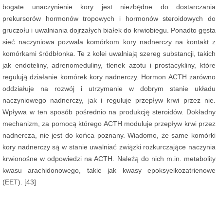
bogate unaczynienie kory jest niezbędne do dostarczania
prekursorów hormonów tropowych i hormonów steroidowych do
gruczołu i uwalniania dojrzałych białek do krwiobiegu. Ponadto gęsta
sieć naczyniowa pozwala komórkom kory nadnerczy na kontakt z
komórkami śródbłonka. Te z kolei uwalniają szereg substancji, takich
jak endoteliny, adrenomeduliny, tlenek azotu i prostacykliny, które
regulują działanie komórek kory nadnerczy. Hormon ACTH zarówno
oddziałuje na rozwój i utrzymanie w dobrym stanie układu
naczyniowego nadnerczy, jak i reguluje przepływ krwi przez nie.
Wpływa w ten sposób pośrednio na produkcję steroidów. Dokładny
mechanizm, za pomocą którego ACTH moduluje przepływ krwi przez
nadnercza, nie jest do końca poznany. Wiadomo, że same komórki
kory nadnerczy są w stanie uwalniać związki rozkurczające naczynia
krwionośne w odpowiedzi na ACTH. Należą do nich m.in. metabolity
kwasu arachidonowego, takie jak kwasy epoksyeikozatrienowe
(EET). [43]