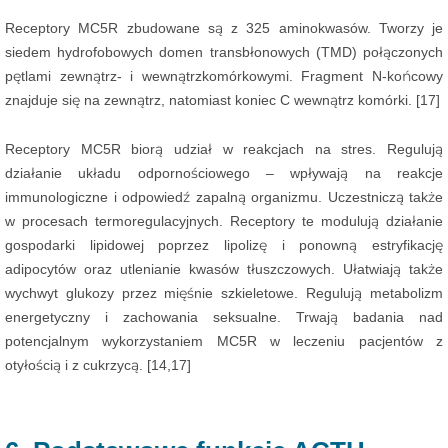
Receptory MC5R zbudowane są z 325 aminokwasów. Tworzy je
siedem hydrofobowych domen transbłonowych (TMD) połączonych
pętlami zewnątrz- i wewnątrzkomórkowymi. Fragment N-końcowy
znajduje się na zewnątrz, natomiast koniec C wewnątrz komórki. [17]
Receptory MC5R biorą udział w reakcjach na stres. Regulują
działanie układu odpornościowego – wpływają na reakcje
immunologiczne i odpowiedź zapalną organizmu. Uczestniczą także
w procesach termoregulacyjnych. Receptory te modulują działanie
gospodarki lipidowej poprzez lipolizę i ponowną estryfikację
adipocytów oraz utlenianie kwasów tłuszczowych. Ułatwiają także
wychwyt glukozy przez mięśnie szkieletowe. Regulują metabolizm
energetyczny i zachowania seksualne. Trwają badania nad
potencjalnym wykorzystaniem MC5R w leczeniu pacjentów z
otyłością i z cukrzycą. [14,17]