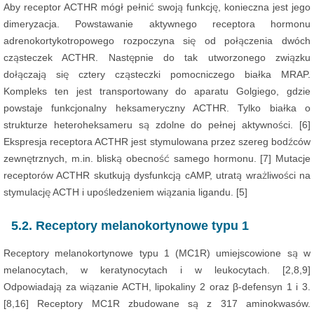
Aby receptor ACTHR mógł pełnić swoją funkcję, konieczna jest jego
dimeryzacja. Powstawanie aktywnego receptora hormonu
adrenokortykotropowego rozpoczyna się od połączenia dwóch
cząsteczek ACTHR. Następnie do tak utworzonego związku
dołączają się cztery cząsteczki pomocniczego białka MRAP.
Kompleks ten jest transportowany do aparatu Golgiego, gdzie
powstaje funkcjonalny heksameryczny ACTHR. Tylko białka o
strukturze heteroheksameru są zdolne do pełnej aktywności. [6]
Ekspresja receptora ACTHR jest stymulowana przez szereg bodźców
zewnętrznych, m.in. bliską obecność samego hormonu. [7] Mutacje
receptorów ACTHR skutkują dysfunkcją cAMP, utratą wrażliwości na
stymulację ACTH i upośledzeniem wiązania ligandu. [5]
5.2. Receptory melanokortynowe typu 1
Receptory melanokortynowe typu 1 (MC1R) umiejscowione są w
melanocytach, w keratynocytach i w leukocytach. [2,8,9]
Odpowiadają za wiązanie ACTH, lipokaliny 2 oraz β-defensyn 1 i 3.
[8,16] Receptory MC1R zbudowane są z 317 aminokwasów.