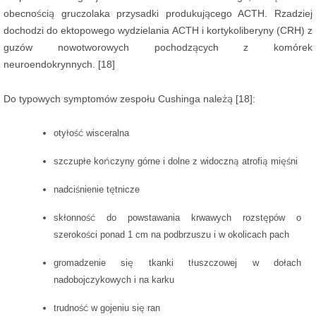
obecnością gruczolaka przysadki produkującego ACTH. Rzadziej
dochodzi do ektopowego wydzielania ACTH i kortykoliberyny (CRH) z
guzów nowotworowych pochodzących z komórek
neuroendokrynnych. [18]
Do typowych symptomów zespołu Cushinga należą [18]:
otyłość wisceralna
szczupłe kończyny górne i dolne z widoczną atrofią mięśni
nadciśnienie tętnicze
skłonność do powstawania krwawych rozstępów o
szerokości ponad 1 cm na podbrzuszu i w okolicach pach
gromadzenie się tkanki tłuszczowej w dołach
nadobojczykowych i na karku
trudność w gojeniu się ran