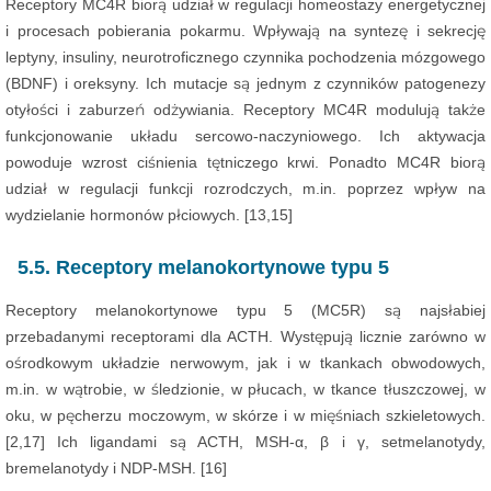
Receptory MC4R biorą udział w regulacji homeostazy energetycznej
i procesach pobierania pokarmu. Wpływają na syntezę i sekrecję
leptyny, insuliny, neurotroficznego czynnika pochodzenia mózgowego
(BDNF) i oreksyny. Ich mutacje są jednym z czynników patogenezy
otyłości i zaburzeń odżywiania. Receptory MC4R modulują także
funkcjonowanie układu sercowo-naczyniowego. Ich aktywacja
powoduje wzrost ciśnienia tętniczego krwi. Ponadto MC4R biorą
udział w regulacji funkcji rozrodczych, m.in. poprzez wpływ na
wydzielanie hormonów płciowych. [13,15]
5.5. Receptory melanokortynowe typu 5
Receptory melanokortynowe typu 5 (MC5R) są najsłabiej
przebadanymi receptorami dla ACTH. Występują licznie zarówno w
ośrodkowym układzie nerwowym, jak i w tkankach obwodowych,
m.in. w wątrobie, w śledzionie, w płucach, w tkance tłuszczowej, w
oku, w pęcherzu moczowym, w skórze i w mięśniach szkieletowych.
[2,17] Ich ligandami są ACTH, MSH-α, β i γ, setmelanotydy,
bremelanotydy i NDP-MSH. [16]