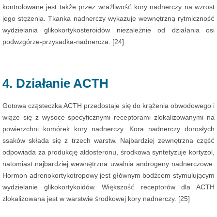
kontrolowane jest także przez wrażliwość kory nadnerczy na wzrost
jego stężenia. Tkanka nadnerczy wykazuje wewnętrzną rytmiczność
wydzielania glikokortykosteroidów niezależnie od działania osi
podwzgórze-przysadka-nadnercza. [24]
4. Działanie ACTH
Gotowa cząsteczka ACTH przedostaje się do krążenia obwodowego i
wiąże się z wysoce specyficznymi receptorami zlokalizowanymi na
powierzchni komórek kory nadnerczy. Kora nadnerczy dorosłych
ssaków składa się z trzech warstw. Najbardziej zewnętrzna część
odpowiada za produkcję aldosteronu, środkowa syntetyzuje kortyzol,
natomiast najbardziej wewnętrzna uwalnia androgeny nadnerczowe.
Hormon adrenokortykotropowy jest głównym bodźcem stymulującym
wydzielanie glikokortykoidów. Większość receptorów dla ACTH
zlokalizowana jest w warstwie środkowej kory nadnerczy. [25]