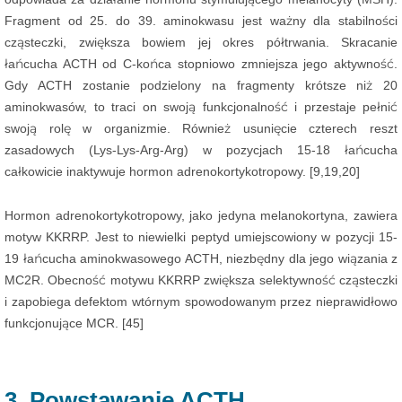
Fragment od 25. do 39. aminokwasu jest ważny dla stabilności
cząsteczki, zwiększa bowiem jej okres półtrwania. Skracanie
łańcucha ACTH od C-końca stopniowo zmniejsza jego aktywność.
Gdy ACTH zostanie podzielony na fragmenty krótsze niż 20
aminokwasów, to traci on swoją funkcjonalność i przestaje pełnić
swoją rolę w organizmie. Również usunięcie czterech reszt
zasadowych (Lys-Lys-Arg-Arg) w pozycjach 15-18 łańcucha
całkowicie inaktywuje hormon adrenokortykotropowy. [9,19,20]
Hormon adrenokortykotropowy, jako jedyna melanokortyna, zawiera
motyw KKRRP. Jest to niewielki peptyd umiejscowiony w pozycji 15-
19 łańcucha aminokwasowego ACTH, niezbędny dla jego wiązania z
MC2R. Obecność motywu KKRRP zwiększa selektywność cząsteczki
i zapobiega defektom wtórnym spowodowanym przez nieprawidłowo
funkcjonujące MCR. [45]
3. Powstawanie ACTH