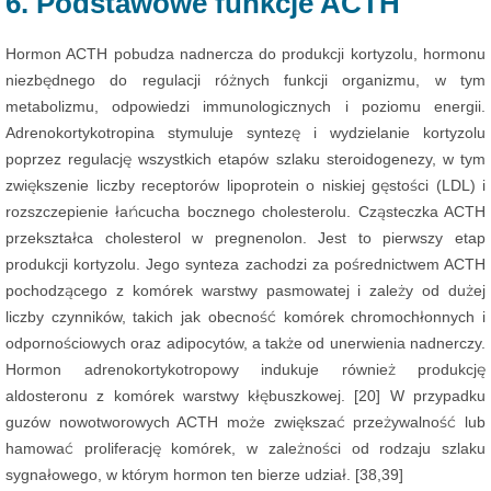
6. Podstawowe funkcje ACTH
Hormon ACTH pobudza nadnercza do produkcji kortyzolu, hormonu
niezbędnego do regulacji różnych funkcji organizmu, w tym
metabolizmu, odpowiedzi immunologicznych i poziomu energii.
Adrenokortykotropina stymuluje syntezę i wydzielanie kortyzolu
poprzez regulację wszystkich etapów szlaku steroidogenezy, w tym
zwiększenie liczby receptorów lipoprotein o niskiej gęstości (LDL) i
rozszczepienie łańcucha bocznego cholesterolu. Cząsteczka ACTH
przekształca cholesterol w pregnenolon. Jest to pierwszy etap
produkcji kortyzolu. Jego synteza zachodzi za pośrednictwem ACTH
pochodzącego z komórek warstwy pasmowatej i zależy od dużej
liczby czynników, takich jak obecność komórek chromochłonnych i
odpornościowych oraz adipocytów, a także od unerwienia nadnerczy.
Hormon adrenokortykotropowy indukuje również produkcję
aldosteronu z komórek warstwy kłębuszkowej. [20] W przypadku
guzów nowotworowych ACTH może zwiększać przeżywalność lub
hamować proliferację komórek, w zależności od rodzaju szlaku
sygnałowego, w którym hormon ten bierze udział. [38,39]