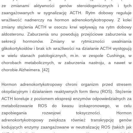
ze zmianami aktywności genów steroidogenicznych i tych
zaangażowanych w sygnalizację ACTH. Rytm dobowy reguluje
wrażliwość nadnerczy na hormon adrenokortykotropowy. Z kolei
zmiany stężenia ACTH w osoczu krwi wpływają na rytm dobowy
aldosteronu. Zaburzenia snu powodują przejściowe zaburzenia w
sekrecji hormonów. Zmiany w rytmiczności uwalniania
glikokortykoidów i brak ich wrażliwości na działanie ACTH występują
w wielu stanach patologicznych, m.in. w zespole Cushinga, w
chorobach metabolicznych, w zaburzenia nastroju, a nawet w
chorobie Alzheimera. [42]
Hormon adrenokortykotropowy chroni organizm przed stresem
oksydacyjnym i działaniem reaktywnych form tlenu (ROS). Stężenie
ACTH koreluje z poziomem ekspresji enzymów odpowiedzialnych za
metabolizowanie ROS do kwasu izokapronowego, w celu
zapobiegania rozwojowi toksyczności. Hormon
adrenokortykotropowy zwiększa również transkrypcję genów
kodujących enzymy zaangażowane w neutralizację ROS (takich jak