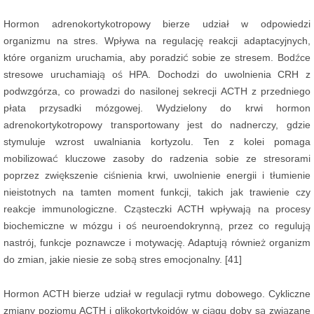
Hormon adrenokortykotropowy bierze udział w odpowiedzi
organizmu na stres. Wpływa na regulację reakcji adaptacyjnych,
które organizm uruchamia, aby poradzić sobie ze stresem. Bodźce
stresowe uruchamiają oś HPA. Dochodzi do uwolnienia CRH z
podwzgórza, co prowadzi do nasilonej sekrecji ACTH z przedniego
płata przysadki mózgowej. Wydzielony do krwi hormon
adrenokortykotropowy transportowany jest do nadnerczy, gdzie
stymuluje wzrost uwalniania kortyzolu. Ten z kolei pomaga
mobilizować kluczowe zasoby do radzenia sobie ze stresorami
poprzez zwiększenie ciśnienia krwi, uwolnienie energii i tłumienie
nieistotnych na tamten moment funkcji, takich jak trawienie czy
reakcje immunologiczne. Cząsteczki ACTH wpływają na procesy
biochemiczne w mózgu i oś neuroendokrynną, przez co regulują
nastrój, funkcje poznawcze i motywację. Adaptują również organizm
do zmian, jakie niesie ze sobą stres emocjonalny. [41]
Hormon ACTH bierze udział w regulacji rytmu dobowego. Cykliczne
zmiany poziomu ACTH i glikokortykoidów w ciągu doby są związane