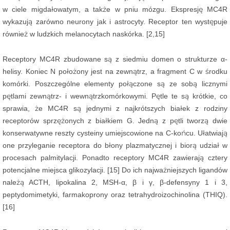
w ciele migdałowatym, a także w pniu mózgu. Ekspresję MC4R
wykazują zarówno neurony jak i astrocyty. Receptor ten występuje
również w ludzkich melanocytach naskórka. [2,15]
Receptory MC4R zbudowane są z siedmiu domen o strukturze α-
helisy. Koniec N położony jest na zewnątrz, a fragment C w środku
komórki. Poszczególne elementy połączone są ze sobą licznymi
pętlami zewnątrz- i wewnątrzkomórkowymi. Pętle te są krótkie, co
sprawia, że ​​MC4R są jednymi z najkrótszych białek z rodziny
receptorów sprzężonych z białkiem G. Jedną z pętli tworzą dwie
konserwatywne reszty cysteiny umiejscowione na C-końcu. Ułatwiają
one przyleganie receptora do błony plazmatycznej i biorą udział w
procesach palmitylacji. Ponadto receptory MC4R zawierają cztery
potencjalne miejsca glikozylacji. [15] Do ich najważniejszych ligandów
należą ACTH, lipokalina 2, MSH-α, β i γ, β-defensyny 1 i 3,
peptydomimetyki, farmakoprony oraz tetrahydroizochinolina (THIQ).
[16]