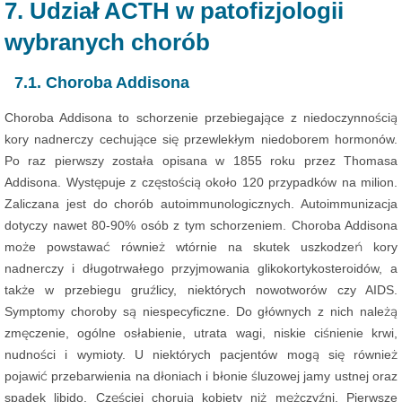
7. Udział ACTH w patofizjologii
wybranych chorób
7.1. Choroba Addisona
Choroba Addisona to schorzenie przebiegające z niedoczynnością
kory nadnerczy cechujące się przewlekłym niedoborem hormonów.
Po raz pierwszy została opisana w 1855 roku przez Thomasa
Addisona. Występuje z częstością około 120 przypadków na milion.
Zaliczana jest do chorób autoimmunologicznych. Autoimmunizacja
dotyczy nawet 80-90% osób z tym schorzeniem. Choroba Addisona
może powstawać również wtórnie na skutek uszkodzeń kory
nadnerczy i długotrwałego przyjmowania glikokortykosteroidów, a
także w przebiegu gruźlicy, niektórych nowotworów czy AIDS.
Symptomy choroby są niespecyficzne. Do głównych z nich należą
zmęczenie, ogólne osłabienie, utrata wagi, niskie ciśnienie krwi,
nudności i wymioty. U niektórych pacjentów mogą się również
pojawić przebarwienia na dłoniach i błonie śluzowej jamy ustnej oraz
spadek libido. Częściej chorują kobiety niż mężczyźni. Pierwsze