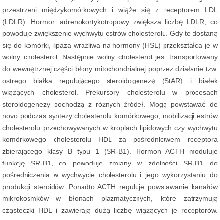
przestrzeni międzykomórkowych i wiąże się z receptorem LDL
(LDLR). Hormon adrenokortykotropowy zwiększa liczbę LDLR, co
powoduje zwiększenie wychwytu estrów cholesterolu. Gdy te dostaną
się do komórki, lipaza wrażliwa na hormony (HSL) przekształca je w
wolny cholesterol. Następnie wolny cholesterol jest transportowany
do wewnętrznej części błony mitochondrialnej poprzez działanie tzw.
ostrego białka regulującego steroidogenezę (StAR) i białek
wiążących cholesterol. Prekursory cholesterolu w procesach
steroidogenezy pochodzą z różnych źródeł. Mogą powstawać de
novo podczas syntezy cholesterolu komórkowego, mobilizacji estrów
cholesterolu przechowywanych w kroplach lipidowych czy wychwytu
komórkowego cholesterolu HDL za pośrednictwem receptora
zbierającego klasy B typu 1 (SR-B1). Hormon ACTH moduluje
funkcję SR-B1, co powoduje zmiany w zdolności SR-B1 do
pośredniczenia w wychwycie cholesterolu i jego wykorzystaniu do
produkcji steroidów. Ponadto ACTH reguluje powstawanie kanałów
mikrokosmków w błonach plazmatycznych, które zatrzymują
cząsteczki HDL i zawierają dużą liczbę wiążących je receptorów.