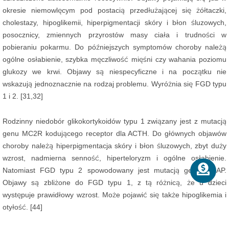
okresie niemowlęcym pod postacią przedłużającej się żółtaczki,
cholestazy, hipoglikemii, hiperpigmentacji skóry i błon śluzowych,
posocznicy, zmiennych przyrostów masy ciała i trudności w
pobieraniu pokarmu. Do późniejszych symptomów choroby należą
ogólne osłabienie, szybka męczliwość mięśni czy wahania poziomu
glukozy we krwi. Objawy są niespecyficzne i na początku nie
wskazują jednoznacznie na rodzaj problemu. Wyróżnia się FGD typu
1 i 2. [31,32]
Rodzinny niedobór glikokortykoidów typu 1 związany jest z mutacją
genu MC2R kodującego receptor dla ACTH. Do głównych objawów
choroby należą hiperpigmentacja skóry i błon śluzowych, zbyt duży
wzrost, nadmierna senność, hiperteloryzm i ogólne osłabienie.
Natomiast FGD typu 2 spowodowany jest mutacją genu MRAP.
Objawy są zbliżone do FGD typu 1, z tą różnicą, że u dzieci
występuje prawidłowy wzrost. Może pojawić się także hipoglikemia i
otyłość. [44]