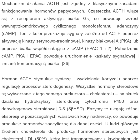
Mechanizm działania ACTH jest zgodny z klasycznymi zasadami
funkcjonowania hormonów peptydowych. Cząsteczka ACTH wiąże
się z receptorem aktywując białko Gs, co powoduje wzrost
wewnątrzkomórkowego cyklicznego monofosforanu adenozyny
(cAMP). Ten z kolei przekazuje sygnały zależne od ACTH poprzez
aktywację kinazy serynowo-treoninowej, kinazy białkowej A (PKA) lub
poprzez białka współdziałające z cAMP (EPAC 1 i 2). Pobudzenie
cAMP, PKA i EPAC powoduje uruchomienie kaskady sygnałowej i
zmianę konformacyjną białka. [26]
Hormon ACTH stymuluje syntezę i wydzielanie kortyzolu poprzez
regulację procesów steroidogenezy. Wszystkie hormony steroidowe
są wytwarzane z tego samego prekursora – cholesterolu – na skutek
działania hydroksylazy steroidowej cytochromu P450 oraz
dehydrogenazy steroidowej β-3 (3βHSD). Enzymy te ulegają różnej
ekspresji w poszczególnych warstwach kory nadnerczy, co powoduje
produkcję hormonów specyficzną dla danej części. U ludzi głównym
źródłem cholesterolu do produkcji hormonów steroidowych jest
cholesterol LDL (80%), który jest transportowany z krwioobiegu do