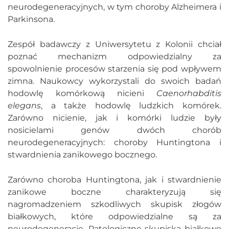
neurodegeneracyjnych, w tym choroby Alzheimera i
Parkinsona.
Zespół badawczy z Uniwersytetu z Kolonii chciał
poznać mechanizm odpowiedzialny za
spowolnienie procesów starzenia się pod wpływem
zimna. Naukowcy wykorzystali do swoich badań
hodowlę komórkową nicieni
Caenorhabditis
elegans
, a także hodowlę ludzkich komórek.
Zarówno nicienie, jak i komórki ludzie były
nosicielami genów dwóch chorób
neurodegeneracyjnych: choroby Huntingtona i
stwardnienia zanikowego bocznego.
Zarówno choroba Huntingtona, jak i stwardnienie
zanikowe boczne charakteryzują się
nagromadzeniem szkodliwych skupisk złogów
białkowych, które odpowiedzialne są za
neurodegenerację. Patologiczne skupiska białkowe