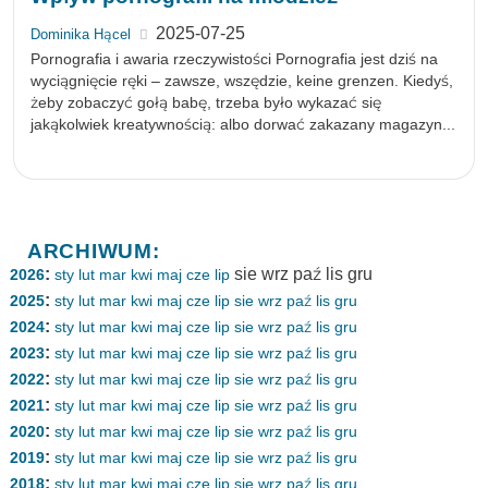
2025-07-25
Dominika Hącel
Pornografia i awaria rzeczywistości Pornografia jest dziś na
wyciągnięcie ręki – zawsze, wszędzie, keine grenzen. Kiedyś,
żeby zobaczyć gołą babę, trzeba było wykazać się
jakąkolwiek kreatywnością: albo dorwać zakazany magazyn...
ARCHIWUM:
:
sie
wrz
paź
lis
gru
2026
sty
lut
mar
kwi
maj
cze
lip
:
2025
sty
lut
mar
kwi
maj
cze
lip
sie
wrz
paź
lis
gru
:
2024
sty
lut
mar
kwi
maj
cze
lip
sie
wrz
paź
lis
gru
:
2023
sty
lut
mar
kwi
maj
cze
lip
sie
wrz
paź
lis
gru
:
2022
sty
lut
mar
kwi
maj
cze
lip
sie
wrz
paź
lis
gru
:
2021
sty
lut
mar
kwi
maj
cze
lip
sie
wrz
paź
lis
gru
:
2020
sty
lut
mar
kwi
maj
cze
lip
sie
wrz
paź
lis
gru
:
2019
sty
lut
mar
kwi
maj
cze
lip
sie
wrz
paź
lis
gru
:
2018
sty
lut
mar
kwi
maj
cze
lip
sie
wrz
paź
lis
gru