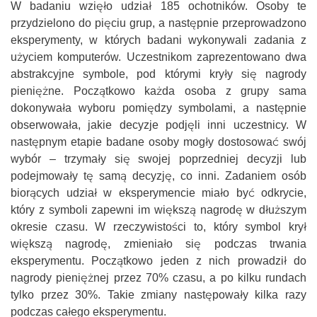
W badaniu wzięło udział 185 ochotników. Osoby te
przydzielono do pięciu grup, a następnie przeprowadzono
eksperymenty, w których badani wykonywali zadania z
użyciem komputerów. Uczestnikom zaprezentowano dwa
abstrakcyjne symbole, pod którymi kryły się nagrody
pieniężne. Początkowo każda osoba z grupy sama
dokonywała wyboru pomiędzy symbolami, a następnie
obserwowała, jakie decyzje podjęli inni uczestnicy. W
następnym etapie badane osoby mogły dostosować swój
wybór – trzymały się swojej poprzedniej decyzji lub
podejmowały tę samą decyzję, co inni. Zadaniem osób
biorących udział w eksperymencie miało być odkrycie,
który z symboli zapewni im większą nagrodę w dłuższym
okresie czasu. W rzeczywistości to, który symbol krył
większą nagrodę, zmieniało się podczas trwania
eksperymentu. Początkowo jeden z nich prowadził do
nagrody pieniężnej przez 70% czasu, a po kilku rundach
tylko przez 30%. Takie zmiany następowały kilka razy
podczas całego eksperymentu.