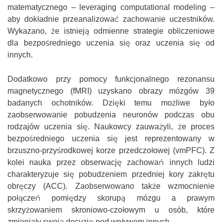
matematycznego – leveraging computational modeling –
aby dokładnie przeanalizować zachowanie uczestników.
Wykazano, że istnieją odmienne strategie obliczeniowe
dla bezpośredniego uczenia się oraz uczenia się od
innych.
Dodatkowo przy pomocy funkcjonalnego rezonansu
magnetycznego (fMRI) uzyskano obrazy mózgów 39
badanych ochotników. Dzięki temu możliwe było
zaobserwowanie pobudzenia neuronów podczas obu
rodzajów uczenia się. Naukowcy zauważyli, że proces
bezpośredniego uczenia się jest reprezentowany w
brzuszno-przyśrodkowej korze przedczołowej (vmPFC). Z
kolei nauka przez obserwację zachowań innych ludzi
charakteryzuje się pobudzeniem przedniej kory zakrętu
obręczy (ACC). Zaobserwowano także wzmocnienie
połączeń pomiędzy skorupą mózgu a prawym
skrzyżowaniem skroniowo-czołowym u osób, które
zmieniały swoją decyzję pod wpływem innych.