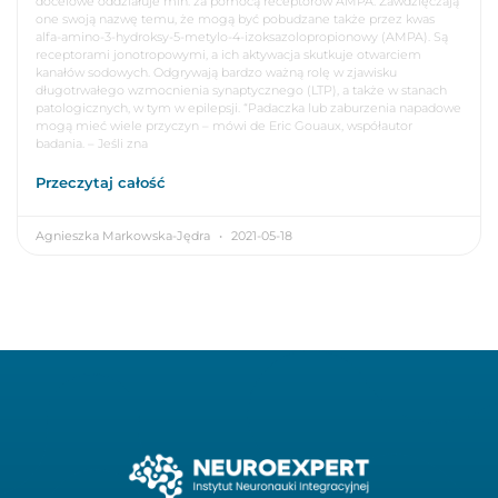
docelowe oddziałuje min. za pomocą receptorów AMPA. Zawdzięczają
one swoją nazwę temu, że mogą być pobudzane także przez kwas
alfa-amino-3-hydroksy-5-metylo-4-izoksazolopropionowy (AMPA). Są
receptorami jonotropowymi, a ich aktywacja skutkuje otwarciem
kanałów sodowych. Odgrywają bardzo ważną rolę w zjawisku
długotrwałego wzmocnienia synaptycznego (LTP), a także w stanach
patologicznych, w tym w epilepsji. “Padaczka lub zaburzenia napadowe
mogą mieć wiele przyczyn – mówi de Eric Gouaux, współautor
badania. – Jeśli zna
Przeczytaj całość
Agnieszka Markowska-Jędra
2021-05-18