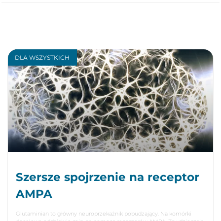
DLA WSZYSTKICH
Szersze spojrzenie na receptor
AMPA
Glutaminian to główny neuroprzekaźnik pobudzający. Na komórki