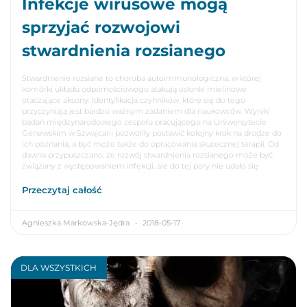
Infekcje wirusowe mogą
sprzyjać rozwojowi
stwardnienia rozsianego
Stwardnienie rozsiane to choroba autoimmunologiczna, w której
komórki układu odpornościowego atakują osłonki mielinowe
otaczające aksony. Identyfikacja czynników, które się do tego
przyczyniają jest bardzo ważnym zadaniem dla naukowców. Wyniki
badań międzynarodowego zespołu pracującego na Uniwersytecie
Genewskim w Szwajcarii pozwoliły postawić kolejny krok na drodze do
ich poznania, a być może także do opracowania skutecznej terapii. Od
dawna przypuszczano, że rozwój stwardnienia rozsianego może być
związany z występowaniem infekcji, ale do tej pory nie udało się
Przeczytaj całość
Agnieszka Markowska-Jędra
2018-05-17
DLA WSZYSTKICH