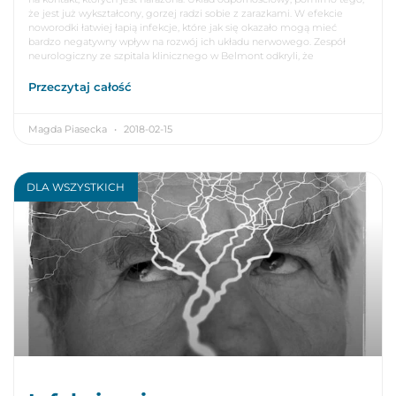
że jest już wykształcony, gorzej radzi sobie z zarazkami. W efekcie
noworodki łatwiej łapią infekcje, które jak się okazało mogą mieć
bardzo negatywny wpływ na rozwój ich układu nerwowego. Zespół
neurologiczny ze szpitala klinicznego w Belmont odkryli, że
Przeczytaj całość
Magda Piasecka
2018-02-15
DLA WSZYSTKICH