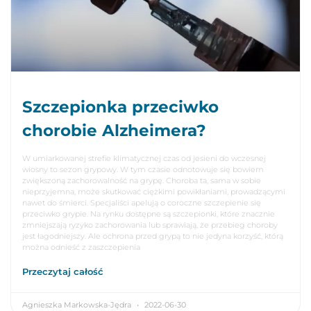
Szczepionka przeciwko
chorobie Alzheimera?
W umiarkowanej strefie klimatycznej czas od jesieni do wczesnej
wiosny to sezon grypowy. W tym czasie odnotowuje się bowiem
zwiększoną zachorowalność na grypę. Choroba ta, sama w sobie
nieprzyjemna, może skutkować ciężkimi powikłaniami, prowadzącymi
nawet do śmierci. Specjaliści apelują o coroczne szczepienie się
przeciwko grypie. Na rynku dostępne są szczepionki, które znacznie
zmniejszają ryzyko zachorowania lub sprawiają, że przebieg choroby
jest łagodniejszy. Ale ochrona przed grypą to nie jedyna korzyść, którą
można odnieść z zaszczepienia
Przeczytaj całość
Agnieszka Markowska-Jędra
2022-06-30