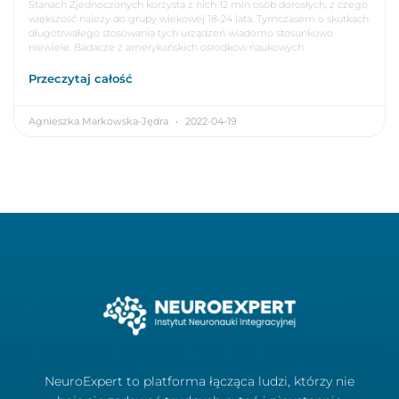
Stanach Zjednoczonych korzysta z nich 12 mln osób dorosłych, z czego
większość należy do grupy wiekowej 18-24 lata. Tymczasem o skutkach
długotrwałego stosowania tych urządzeń wiadomo stosunkowo
niewiele. Badacze z amerykańskich ośrodków naukowych
Przeczytaj całość
Agnieszka Markowska-Jędra
2022-04-19
NeuroExpert to platforma łącząca ludzi, którzy nie