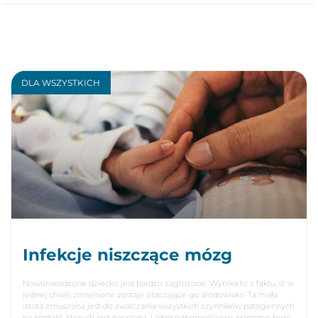
DLA WSZYSTKICH
Infekcje niszczące mózg
Nowonarodzone dziecko jest bardzo zagrożone. Wynika to z faktu, iż w
jednej chwili zmienione zostaje otaczające go środowisko. Ta mała
istota zmuszona jest do zwalczania wszystkich czynników patogennych
na kontakt, których jest narażona. Układ odpornościowy, pomimo tego,