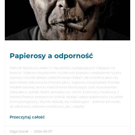
Papierosy a odporność
Palenie tytoniu to jeden z najczęściej występujących nałogów na
świecie. Wpływa negatywnie na zdrowie poprzez zwiększenie ryzyka
rozwoju chorób układu oddechowego (takich jak rozedma płuc czy
przewlekła obturacyjna choroba płuc), krążenia (na przykład choroby
niedokrwiennej serca i nadciśnienia tętniczego) oraz nowotworów
(raka płuca, gardła, krtani, przełyku czy nerki). Francuscy naukowcy z
Institut Pasteur postanowili jednak zbadać wpływ papierosów na układ
immunologiczny. Wyniki okazały się zaskakujące – palenie prowadzi
do obniżenia zarówno wrodzonej, jak i nabytej
Przeczytaj całość
Olga Szeidl
2024-05-07