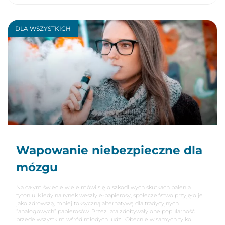
DLA WSZYSTKICH
Wapowanie niebezpieczne dla
mózgu
Na całym świecie wiele mówi się o szkodliwych skutkach palenia
tytoniu. Kiedy na rynek weszły e-papierosy, społeczeństwo przyjęło je
jako zdrowszą, mniej toksyczną alternatywę dla tradycyjnych
“analogowych” papierosów. Przez lata zdobywały one popularność
przede wszystkim wśród młodych ludzi. Obecnie w samych tylko