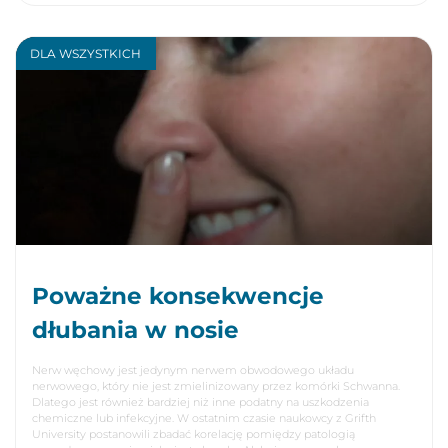
DLA WSZYSTKICH
Poważne konsekwencje
dłubania w nosie
Nerw węchowy jest jedynym nerwem obwodowego układu
nerwowego, który nie jest zmielinizowany przez komórki Schwanna.
Dlatego jest również bardziej niż inne podatny na uszkodzenia
chemiczne lub infekcyjne. W ostatnim czasie naukowcy z Grifth
University postanowili zbadać korelację pomiędzy patologią