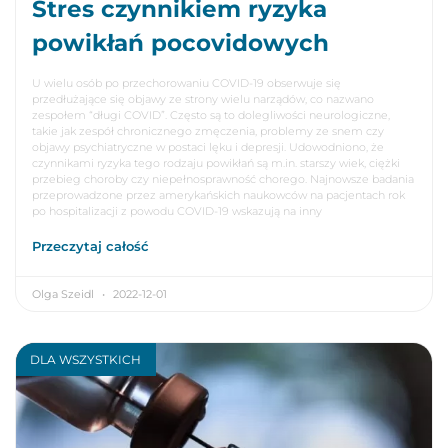
Stres czynnikiem ryzyka
powikłań pocovidowych
U wielu osób po przechorowaniu COVID-19 obserwuje się
przedłużające się objawy ze strony wielu narządów, co nazwano
zespołem “długi COVID”. Często są to dolegliwości neurologiczne,
takie jak zespół chronicznego zmęczenia, problemy ze snem czy
objawy psychiatryczne w postaci lęku i depresji. Udowodniono, że
czynnikami ryzyka tego rodzaju powikłań są m.in. starszy wiek, ciężki
przebieg choroby czy niepełnosprawność chorego. Najnowsze badania
przeprowadzone przez amerykańskich naukowców na pacjentach rok
po hospitalizacji z powodu COVID-19 wskazują na inny
Przeczytaj całość
Olga Szeidl
2022-12-01
DLA WSZYSTKICH