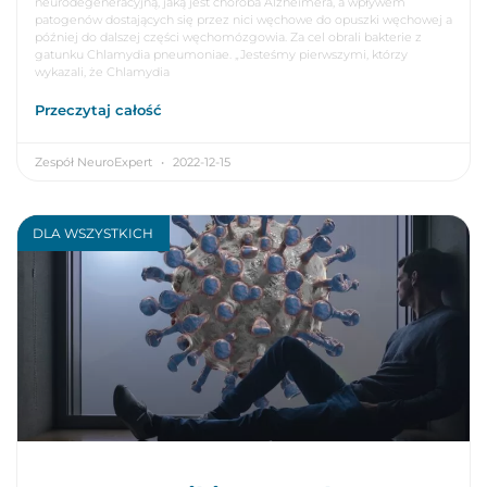
neurodegeneracyjną, jaką jest choroba Alzheimera, a wpływem
patogenów dostających się przez nici węchowe do opuszki węchowej a
później do dalszej części węchomózgowia. Za cel obrali bakterie z
gatunku Chlamydia pneumoniae. „Jesteśmy pierwszymi, którzy
wykazali, że Chlamydia
Przeczytaj całość
Zespół NeuroExpert
2022-12-15
DLA WSZYSTKICH