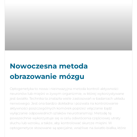
Nowoczesna metoda
obrazowanie mózgu
Optogenetyka to nowa i nieinwazyjna metoda kontroli aktywności
neuronów lub mięśni w żywym organizmie, w której wykorzystywane
jest światło. Technika ta znalazła wiele zastosowań w badaniach układu
nerwowego. Jest ona bardzo dokładna i pozwala na kontrolowanie
aktywności poszczególnych komórek poprzez włączanie bądź
wyłączanie odpowiednich szlaków neurotransmisji. Metodę tę
powszechnie wykorzystuje się w celu odwrócenia częściowej utraty
słuchu lub wzroku, a także, aby kontrolować skurcze mięśni. W
optogenetyce stosowane są specjalne, wrażliwe na światło białka, które