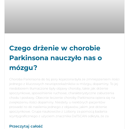
Czego drżenie w chorobie
Parkinsona nauczyło nas o
mózgu?
Choroba Parkinsona do tej pory kojarzona była ze zmniejszeniem ilości
jednego z kluczowych neuroprzekaźników w mózgu, dopaminy. To jej
niedoborem tłumaczone były objawy choroby, takie jak: drżenie
spoczynkowe, spowolnienie ruchowe, charakterystyczne zaburzenia
chodu i postawy. Obecnie leczenie choroby Parkinsona opiera się na
zwiększeniu ilości dopaminy. Niestety u niektórych pacjentów
prowadzi to do nasilenia jednego z objawów, jakim jest drżenie
spoczynkowe. Grupa naukowców z Lizbony za pomocą badania
scyntygraficznego z użyciem znacznika DaTSCAN odkryła, że za
Przeczytaj całość