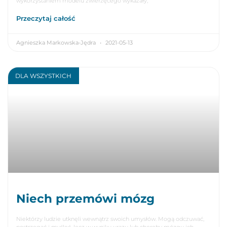
wykorzystaniem modelu zwierzęcego wykazały,
Przeczytaj całość
Agnieszka Markowska-Jędra
2021-05-13
DLA WSZYSTKICH
Niech przemówi mózg
Niektórzy ludzie utknęli wewnątrz swoich umysłów. Mogą odczuwać,