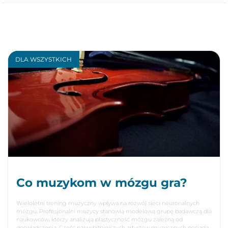
DLA WSZYSTKICH
Co muzykom w mózgu gra?
Wieloletni trening muzyczny wpływa na rozwój sieci neuronalnych
mózgu. Profesjonalni muzycy stanowią modelową grupę badawczą dla
naukowców, którzy analizują plastyczność mózgu zależną od
doświadczenia. Część najwybitniejszych artystów muzycznych posiada