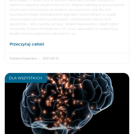
postrzegać i myśleć, lecz w wyniku urazu lub choroby mózgu ich
zdolność ekspresji uległa zniszczeniu. Jedyną nadzieją na przywrócenie
możliwości komunikacji ze światem zewnętrznym jest dla nich
neurotechnologia. Dekodowanie sygnałów neuronalnych w czasie
rzeczywistym pozwoli na odczytanie i przekazanie intencji tych
pacjentów – słów, ruchów, emocji. Zespół naukowców z Washington
University School of Medicine w St. Louis udowodnił, że za pomocą
światła można poprawnie odczytać to, co
Przeczytaj całość
Natalia Koperska
2021-02-12
DLA WSZYSTKICH