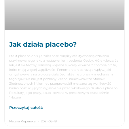
Jak działa placebo?
Efekt placebo opisuje zależność między efektywnością działania
przyjmowanego leku a nastawieniem pacjenta. Osoby, które wierzą, że
lek jest skuteczny, odnoszą większe sukcesy w walce z chorobą niż te,
które mają więcej wątpliwości. Fenomen ten pokazuje wpływ, jaki
umysł wywiera na biologię ciała. Jednakże neuronalny mechanizm
tego zjawiska nie jest poznany. Zespół naukowców ze Stanów
Zjednoczonych i Niemiec przeprowadził metaanalizę wyników 20
badań poszukujących wyjaśnienia przeciwbólowego działania placebo.
Rezultaty jego pracy, opublikowane w prestiżowym czasopiśmie
“Nature
Przeczytaj całość
Natalia Koperska
2021-03-18