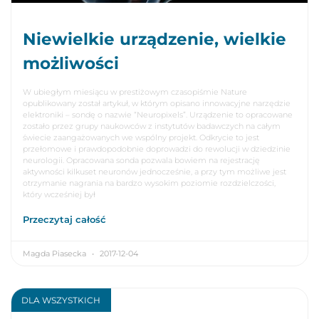
Niewielkie urządzenie, wielkie
możliwości
W ubiegłym miesiącu w prestiżowym czasopiśmie Nature
opublikowany został artykuł, w którym opisano innowacyjne narzędzie
elektroniki – sondę o nazwie “Neuropixels”. Urządzenie to opracowane
zostało przez grupy naukowców z instytutów badawczych na całym
świecie zaangażowanych we wspólny projekt. Odkrycie to jest
przełomowe i prawdopodobnie doprowadzi do rewolucji w dziedzinie
neurologii. Opracowana sonda pozwala bowiem na rejestrację
aktywności kilkuset neuronów jednocześnie, a przy tym możliwe jest
otrzymanie nagrania na bardzo wysokim poziomie rozdzielczości,
który wcześniej był
Przeczytaj całość
Magda Piasecka
2017-12-04
DLA WSZYSTKICH