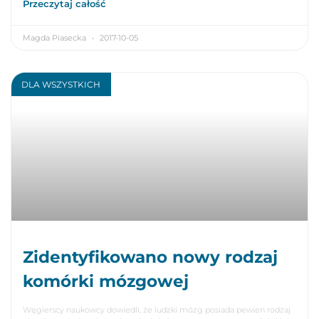
Przeczytaj całość
Magda Piasecka
2017-10-05
DLA WSZYSTKICH
Zidentyfikowano nowy rodzaj
komórki mózgowej
Węgierscy naukowcy dowiedli, że ludzki mózg posiada pewien rodzaj