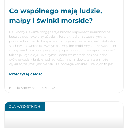
Co wspólnego mają ludzie,
małpy i świnki morskie?
Naukowcy i lekarze mogą zarejestrować odpowiedź neuronów na
bodziec słuchowy przy użyciu kilku elektrod umieszczonych na
powierzchni czaszki. Dzięki temu mogą szybko oszacować zdolności
słuchowe noworodka i wykryć potencjalne problemy z przetwarzaniem
dźwięków, które mogą wiązać się z późniejszym rozwojem zaburzeń
takich jak dysleksja lub autyzm. Jednak ta metoda posiada jedną
główną wadę – brak jej dokładności. Innymi słowy, ten test może
wykazać, że „coś” jest nie tak. Nie pomaga wszakże ustalić, co to jest.
Przeczytaj całość
Natalia Koperska
2021-11-23
DLA WSZYSTKICH