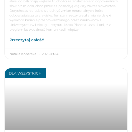
starsi dorośli mają większe trudności ze znalezieniem odpowiednich
słów niż młodsi, choć przecież posiadają większy zakres słownictwa.
Dotychczas nie udało się odkryć zmian neuronalnych, które
odpowiadają za to zjawisko. Ten stan rzeczy uległ zmianie dzięki
wynikom badania przeprowadzonego przez naukowców z
Uniwersytetu w Leipzig i Instytutu Maxa Plancka. Ustalili oni, iż z
biegiem lat wydajność komunikacji między
Przeczytaj całość
Natalia Koperska
2021-09-14
DLA WSZYSTKICH