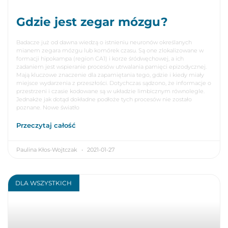
Gdzie jest zegar mózgu?
Badacze już od dawna wiedzą o istnieniu neuronów określanych
mianem zegara mózgu lub komórek czasu. Są one zlokalizowane w
formacji hipokampa (region CA1) i korze śródwęchowej, a ich
zadaniem jest wspieranie procesów utrwalania pamięci epizodycznej.
Mają kluczowe znaczenie dla zapamiętania tego, gdzie i kiedy miały
miejsce wydarzenia z przeszłości. Dotychczas sądzono, że informacje o
przestrzeni i czasie kodowane są w układzie limbicznym równolegle.
Jednakże jak dotąd dokładne podłoże tych procesów nie zostało
poznane. Nowe światło
Przeczytaj całość
Paulina Kłos-Wojtczak
2021-01-27
DLA WSZYSTKICH