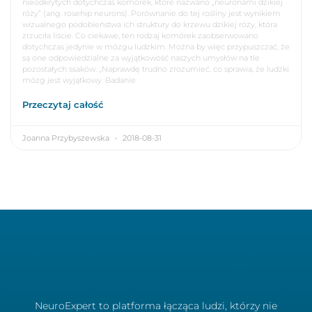
nieodkrytych dotychczas komórek, które nazwano „neuronami dzikiej
róży” (ang. rosehip neurons). Porównanie do tej rośliny jest wynikiem
wizualnego podobieństwa ich struktury do krzewu dzikiej róży, która
zrzuciła liście. Co ciekawe, ten rodzaj komórek zaobserwowano
dotychczas jedynie w mózgu ludzkim. Można by więc przypuszczać, że
są one odpowiedzialne za wyjątkowość naszych umysłów na tle
pozostałych ssaków. „Naprawdę trudno zrozumieć, co sprawia, że ludzki
mózg jest wyjątkowy. Badanie
Przeczytaj całość
Joanna Przybyszewska
2018-08-31
NeuroExpert to platforma łącząca ludzi, którzy nie