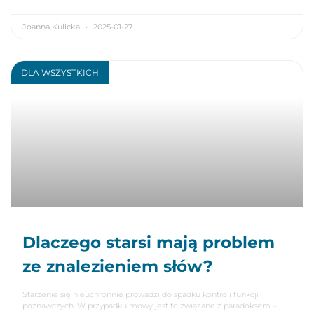
Joanna Kulicka
2025-01-27
DLA WSZYSTKICH
Dlaczego starsi mają problem
ze znalezieniem słów?
Starzenie się nieuchronnie prowadzi do spadku kontroli funkcji
poznawczych. W przypadku mowy jest to związane z paradoksem –