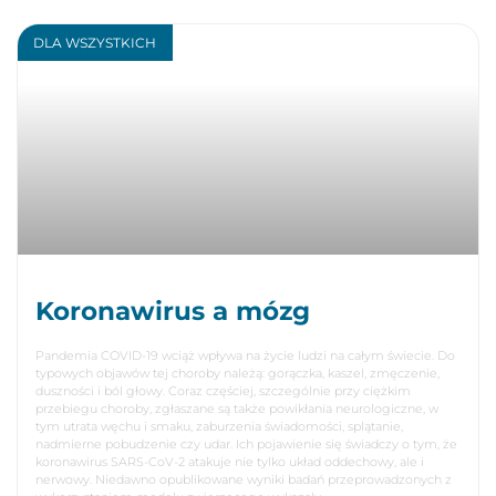
DLA WSZYSTKICH
Koronawirus a mózg
Pandemia COVID-19 wciąż wpływa na życie ludzi na całym świecie. Do
typowych objawów tej choroby należą: gorączka, kaszel, zmęczenie,
duszności i ból głowy. Coraz częściej, szczególnie przy ciężkim
przebiegu choroby, zgłaszane są także powikłania neurologiczne, w
tym utrata węchu i smaku, zaburzenia świadomości, splątanie,
nadmierne pobudzenie czy udar. Ich pojawienie się świadczy o tym, że
koronawirus SARS-CoV-2 atakuje nie tylko układ oddechowy, ale i
nerwowy. Niedawno opublikowane wyniki badań przeprowadzonych z