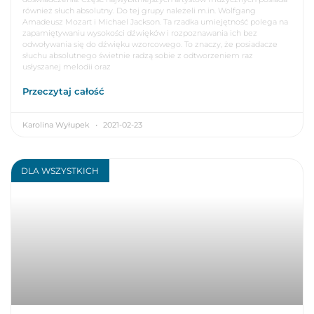
również słuch absolutny. Do tej grupy należeli m.in. Wolfgang
Amadeusz Mozart i Michael Jackson. Ta rzadka umiejętność polega na
zapamiętywaniu wysokości dźwięków i rozpoznawania ich bez
odwoływania się do dźwięku wzorcowego. To znaczy, że posiadacze
słuchu absolutnego świetnie radzą sobie z odtworzeniem raz
usłyszanej melodii oraz
Przeczytaj całość
Karolina Wyłupek
2021-02-23
DLA WSZYSTKICH