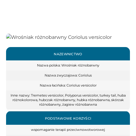
NAZEWNICTWO
Nazwa polska: Wrośniak różnobarwny
Nazwa zwyczajowa: Coriolus
Nazwa łacińska: Coriolus versicolor
Inne nazwy: Tremetes versicolor, Polyporus versicolor, turkey tail, huba
różnokolorowa, hubczak różnobarwny, hubka różnobarwna, skórzak
różnobarwny, żagiew różnobarwna
PODSTAWOWE KORZYŚCI
wspomaganie terapii przeciwnowotworowej