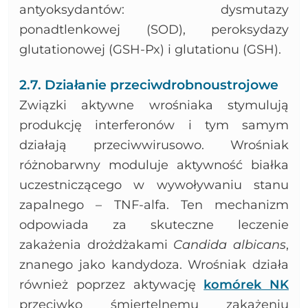
antyoksydantów: dysmutazy
ponadtlenkowej (SOD), peroksydazy
glutationowej (GSH-Px) i glutationu (GSH).
2.7. Działanie przeciwdrobnoustrojowe
Związki aktywne wrośniaka stymulują
produkcję interferonów i tym samym
działają przeciwwirusowo. Wrośniak
różnobarwny moduluje aktywność białka
uczestniczącego w wywoływaniu stanu
zapalnego – TNF-alfa. Ten mechanizm
odpowiada za skuteczne leczenie
zakażenia drożdżakami
Candida albicans
,
znanego jako kandydoza. Wrośniak działa
również poprzez aktywację
komórek NK
przeciwko śmiertelnemu zakażeniu