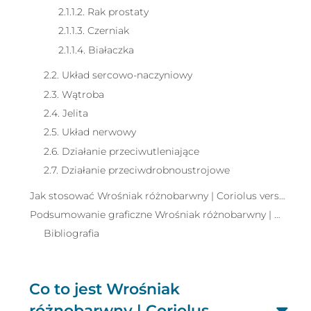
2.1.1.2. Rak prostaty
2.1.1.3. Czerniak
2.1.1.4. Białaczka
2.2. Układ sercowo-naczyniowy
2.3. Wątroba
2.4. Jelita
2.5. Układ nerwowy
2.6. Działanie przeciwutleniające
2.7. Działanie przeciwdrobnoustrojowe
Jak stosować Wrośniak różnobarwny | Coriolus versicolor
Podsumowanie graficzne Wrośniak różnobarwny | Coriolus versicolor
Bibliografia
Co to jest Wrośniak
różnobarwny | Coriolus