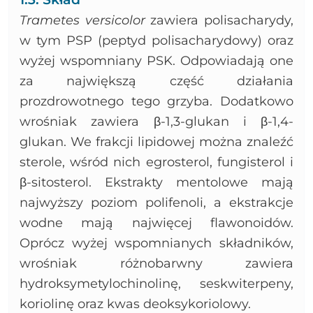
Trametes versicolor
zawiera polisacharydy,
w tym PSP (peptyd polisacharydowy) oraz
wyżej wspomniany PSK. Odpowiadają one
za największą część działania
prozdrowotnego tego grzyba. Dodatkowo
wrośniak zawiera β-1,3-glukan i β-1,4-
glukan. We frakcji lipidowej można znaleźć
sterole, wśród nich egrosterol, fungisterol i
β-sitosterol. Ekstrakty mentolowe mają
najwyższy poziom polifenoli, a ekstrakcje
wodne mają najwięcej flawonoidów.
Oprócz wyżej wspomnianych składników,
wrośniak różnobarwny zawiera
hydroksymetylochinolinę, seskwiterpeny,
koriolinę oraz kwas deoksykoriolowy.