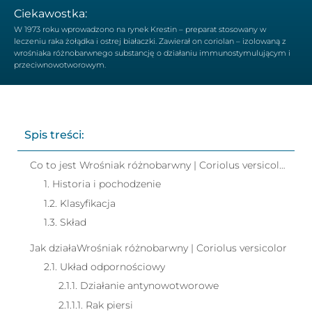
Ciekawostka:
W 1973 roku wprowadzono na rynek Krestin – preparat stosowany w
leczeniu raka żołądka i ostrej białaczki. Zawierał on coriolan – izolowaną z
wrośniaka różnobarwnego substancję o działaniu immunostymulującym i
przeciwnowotworowym.
Spis treści:
Co to jest Wrośniak różnobarwny | Coriolus versicolor
1. Historia i pochodzenie
1.2. Klasyfikacja
1.3. Skład
Jak działaWrośniak różnobarwny | Coriolus versicolor
2.1. Układ odpornościowy
2.1.1. Działanie antynowotworowe
2.1.1.1. Rak piersi