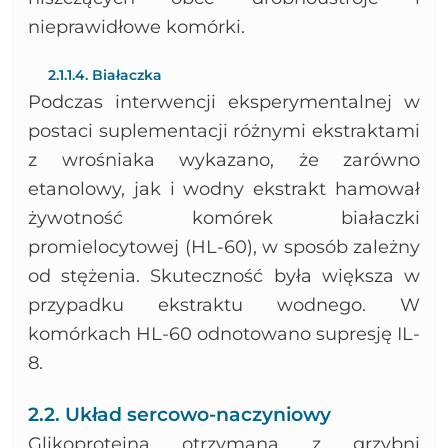
nieprawidłowe komórki.
2.1.1.4. Białaczka
Podczas interwencji eksperymentalnej w
postaci suplementacji różnymi ekstraktami
z wrośniaka wykazano, że zarówno
etanolowy, jak i wodny ekstrakt hamował
żywotność komórek białaczki
promielocytowej (HL-60), w sposób zależny
od stężenia. Skuteczność była większa w
przypadku ekstraktu wodnego. W
komórkach HL-60 odnotowano supresję IL-
8.
2.2. Układ sercowo-naczyniowy
Glikoproteina otrzymana z grzybni