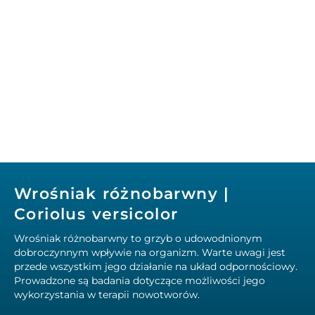
Wrośniak różnobarwny |
Coriolus versicolor
Wrośniak różnobarwny to grzyb o udowodnionym
dobroczynnym wpływie na organizm. Warte uwagi jest
przede wszystkim jego działanie na układ odpornościowy.
Prowadzone są badania dotyczące możliwości jego
wykorzystania w terapii nowotworów.