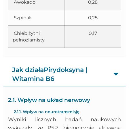
Awokado
0,28
Szpinak
0,28
Chleb żytni
0,17
pełnoziarnisty
Jak działaPirydoksyna |
Witamina B6
2.1. Wpływ na układ nerwowy
2.1.1. Wpływ na neurotransmisję
Wyniki licznych badań naukowych
wykazały, że P5P, biologicznie aktywna