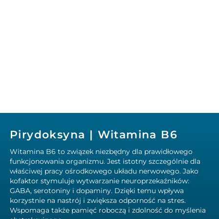
Pirydoksyna | Witamina B6
Witamina B6 to związek niezbędny dla prawidłowego
funkcjonowania organizmu. Jest istotny szczególnie dla
właściwej pracy ośrodkowego układu nerwowego. Jako
kofaktor stymuluje wytwarzanie neuroprzekaźników:
GABA, serotoniny i dopaminy. Dzięki temu wpływa
korzystnie na nastrój i zwiększa odporność na stres.
Wspomaga także pamięć roboczą i zdolność do myślenia