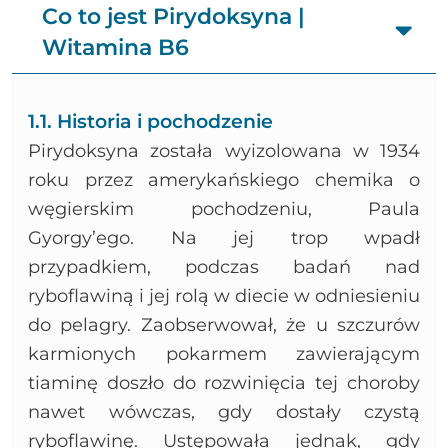
Podsumowanie graficzne Pirydoksyna | Witamina B6
Co to jest Pirydoksyna |
Bibliografia
Witamina B6
1.1. Historia i pochodzenie
Pirydoksyna została wyizolowana w 1934
roku przez amerykańskiego chemika o
węgierskim pochodzeniu, Paula
Gyorgy’ego. Na jej trop wpadł
przypadkiem, podczas badań nad
ryboflawiną i jej rolą w diecie w odniesieniu
do pelagry. Zaobserwował, że u szczurów
karmionych pokarmem zawierającym
tiaminę doszło do rozwinięcia tej choroby
nawet wówczas, gdy dostały czystą
ryboflawinę. Ustępowała jednak, gdy