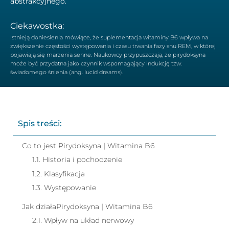
abstrakcyjnego.
Ciekawostka:
Istnieją doniesienia mówiące, że suplementacja witaminy B6 wpływa na
zwiększenie częstości występowania i czasu trwania fazy snu REM, w której
pojawiają się marzenia senne. Naukowcy przypuszczają, że pirydoksyna
może być przydatna jako czynnik wspomagający indukcję tzw.
świadomego śnienia (ang. lucid dreams).
Spis treści:
Co to jest Pirydoksyna | Witamina B6
1.1. Historia i pochodzenie
1.2. Klasyfikacja
1.3. Występowanie
Jak działaPirydoksyna | Witamina B6
2.1. Wpływ na układ nerwowy