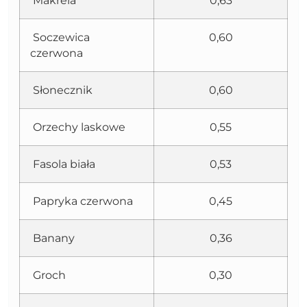
Makrela
0,63
Soczewica
0,60
czerwona
Słonecznik
0,60
Orzechy laskowe
0,55
Fasola biała
0,53
Papryka czerwona
0,45
Banany
0,36
Groch
0,30