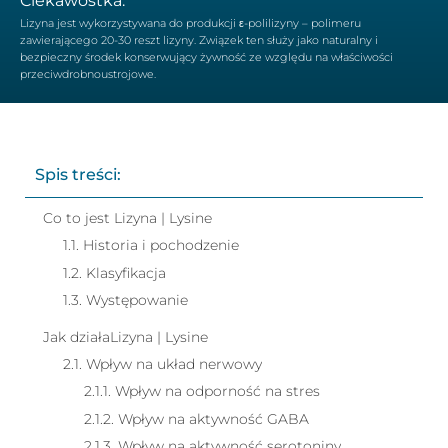
Ciekawostka:
Lizyna jest wykorzystywana do produkcji ε-polilizyny – polimeru
zawierającego 20-30 reszt lizyny. Związek ten służy jako naturalny i
bezpieczny środek konserwujący żywność ze względu na właściwości
przeciwdrobnoustrojowe.
Spis treści:
Co to jest Lizyna | Lysine
1.1. Historia i pochodzenie
1.2. Klasyfikacja
1.3. Występowanie
Jak działaLizyna | Lysine
2.1. Wpływ na układ nerwowy
2.1.1. Wpływ na odporność na stres
2.1.2. Wpływ na aktywność GABA
2.1.3. Wpływ na aktywność serotoniny