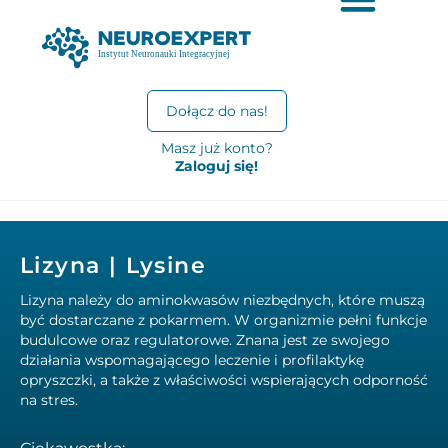
Dołącz do nas!
Masz już konto?
Zaloguj się!
Lizyna | Lysine
Lizyna należy do aminokwasów niezbędnych, które muszą
być dostarczane z pokarmem. W organizmie pełni funkcje
budulcowe oraz regulatorowe. Znana jest ze swojego
działania wspomagającego leczenie i profilaktykę
opryszczki, a także z właściwości wspierających odporność
na stres.