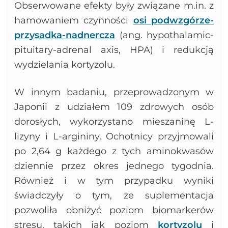
Obserwowane efekty były związane m.in. z
hamowaniem czynności
osi podwzgórze-
przysadka-nadnercza
(ang. hypothalamic-
pituitary-adrenal axis, HPA) i redukcją
wydzielania kortyzolu.
W innym badaniu, przeprowadzonym w
Japonii z udziałem 109 zdrowych osób
dorosłych, wykorzystano mieszaninę L-
lizyny i L-argininy. Ochotnicy przyjmowali
po 2,64 g każdego z tych aminokwasów
dziennie przez okres jednego tygodnia.
Również i w tym przypadku wyniki
świadczyły o tym, że suplementacja
pozwoliła obniżyć poziom biomarkerów
stresu, takich jak poziom
kortyzolu
i