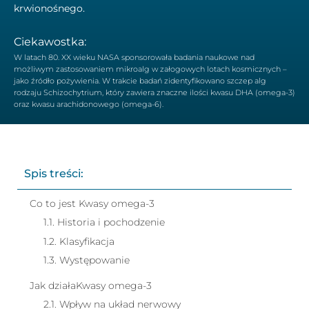
krwionośnego.
Ciekawostka:
W latach 80. XX wieku NASA sponsorowała badania naukowe nad
możliwym zastosowaniem mikroalg w załogowych lotach kosmicznych –
jako źródło pożywienia. W trakcie badań zidentyfikowano szczep alg
rodzaju Schizochytrium, który zawiera znaczne ilości kwasu DHA (omega-3)
oraz kwasu arachidonowego (omega-6).
Spis treści:
Co to jest Kwasy omega-3
1.1. Historia i pochodzenie
1.2. Klasyfikacja
1.3. Występowanie
Jak działaKwasy omega-3
2.1. Wpływ na układ nerwowy