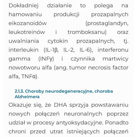
Dokładniej działanie to polega na
hamowaniu produkcji prozapalnych
eikozanoidów (prostaglandyn,
leukotreinów i tromboksanu) oraz
uwalniania cytokin prozapalnych, tj.
interleukin (IL-1β, IL-2, IL-6), interferonu
gamma (INFγ) i czynnika martwicy
nowotworu alfa (ang. tumor necrosis factor
alfa, TNFα).
2.1.3. Choroby neurodegeneracyjne, choroba
Alzheimera
Okazuje się, że DHA sprzyja powstawaniu
nowych połączeń neuronalnych poprzez
udział w procesy antyoksydacyjne. Ponadto
chroni przed utrat istniejących połączeń