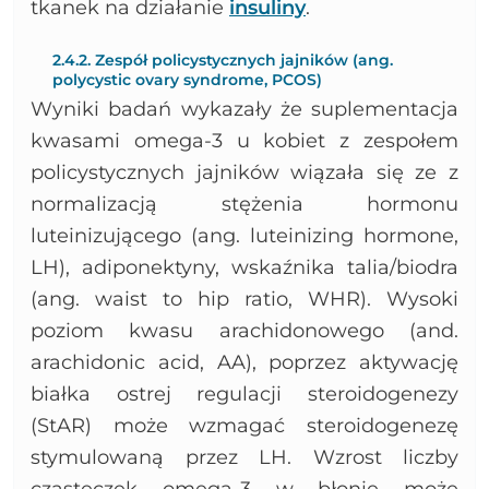
tkanek na działanie
insuliny
.
2.4.2. Zespół policystycznych jajników (ang.
polycystic ovary syndrome, PCOS)
Wyniki badań wykazały że suplementacja
kwasami omega-3 u kobiet z zespołem
policystycznych jajników wiązała się ze z
normalizacją stężenia hormonu
luteinizującego (ang. luteinizing hormone,
LH), adiponektyny, wskaźnika talia/biodra
(ang. waist to hip ratio, WHR). Wysoki
poziom kwasu arachidonowego (and.
arachidonic acid, AA), poprzez aktywację
białka ostrej regulacji steroidogenezy
(StAR) może wzmagać steroidogenezę
stymulowaną przez LH. Wzrost liczby
cząsteczek omega-3 w błonie może