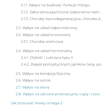
2.1.1. Wpływ na budowę i funkcje mózgu
2.1.2. Zaburzenia psychiczne (zaburzenia nastroju, zaburzenia psychotyczne).
2.1.3. Choroby neurodegeneracyjne, choroba Alzheimera
2.2. Wpływ na układ odpornościowy
2.3. Wpływ na układ krwionośny
2.3.1. Choroba wieńcowa
2.4. Wpływ na układ hormonalny
2.4.1. Otyłość i cukrzyca typu II
2.4.2. Zespół policystycznych jajników (ang. polycystic ovary syndrome, PCOS)
2.5. Wpływ na kondycję fizyczną
2.6. Wpływ na wzrok
2.7. Wpływ na skórę
2.8. Wpływ na zdrowie prokreacyjne, ciążę i rozwój płodu
Jak stosować Kwasy omega-3
Podsumowanie graficzne Kwasy omega-3