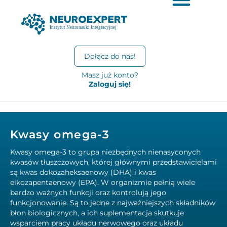
Dołącz do nas!
Masz już konto?
Zaloguj się!
Kwasy omega-3
Kwasy omega-3 to grupa niezbędnych nienasyconych
kwasów tłuszczowych, której głównymi przedstawicielami
są kwas dokozaheksaenowy (DHA) i kwas
eikozapentaenowy (EPA). W organizmie pełnią wiele
bardzo ważnych funkcji oraz kontrolują jego
funkcjonowanie. Są to jedne z najważniejszych składników
błon biologicznych, a ich suplementacja skutkuje
wsparciem pracy układu nerwowego oraz układu