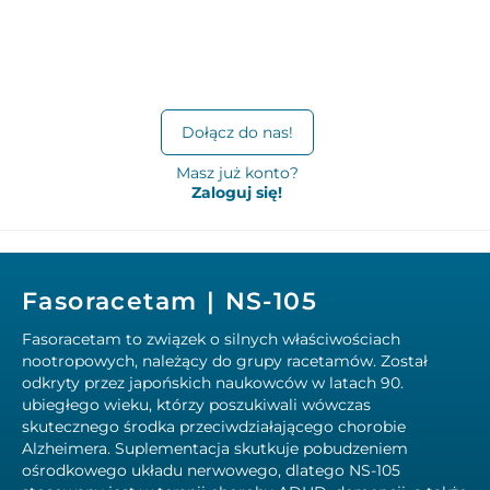
Dołącz do nas!
Masz już konto?
Zaloguj się!
Fasoracetam | NS-105
Fasoracetam to związek o silnych właściwościach
nootropowych, należący do grupy racetamów. Został
odkryty przez japońskich naukowców w latach 90.
ubiegłego wieku, którzy poszukiwali wówczas
skutecznego środka przeciwdziałającego chorobie
Alzheimera. Suplementacja skutkuje pobudzeniem
ośrodkowego układu nerwowego, dlatego NS-105