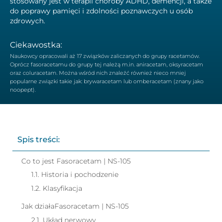
stosowany jest w terapii choroby ADHD, demencji, a także
do poprawy pamięci i zdolności poznawczych u osób
zdrowych.
Ciekawostka:
Naukowcy opracowali aż 17 związków zaliczanych do grupy racetamów.
Oprócz fasoracetamu do grupy tej należą m.in. aniracetam, oksyracetam
oraz coluracetam. Można wśród nich znaleźć również nieco mniej
popularne związki takie jak: brywaracetam lub omberacetam (znany jako
noopept).
Spis treści:
Co to jest Fasoracetam | NS-105
1.1. Historia i pochodzenie
1.2. Klasyfikacja
Jak działaFasoracetam | NS-105
2.1. Układ nerwowy