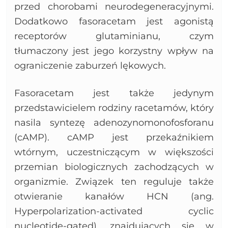
przed chorobami neurodegeneracyjnymi.
Dodatkowo fasoracetam jest agonistą
receptorów glutaminianu, czym
tłumaczony jest jego korzystny wpływ na
ograniczenie zaburzeń lękowych.
Fasoracetam jest także jedynym
przedstawicielem rodziny racetamów, który
nasila syntezę adenozynomonofosforanu
(cAMP). cAMP jest przekaźnikiem
wtórnym, uczestniczącym w większości
przemian biologicznych zachodzących w
organizmie. Związek ten reguluje także
otwieranie kanałów HCN (ang.
Hyperpolarization-activated cyclic
nucleotide-gated), znajdujących się w