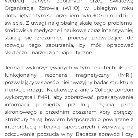
Według danych zebranych przez Światową
Organizację Zdrowia (WHO) w ubiegłym roku
dotkniętych tym schorzeniem było 300 mln ludzi na
świecie. Z uwagi na globalną skalę tego problemu,
środowiska medyczne i naukowe coraz intensywniej
starają się zrozumieć procesy prowadzące do
rozwoju tego zaburzenia, by móc opracować
skuteczne narzędzia terapeutyczne.
Jedną z wykorzystywanych w tym celu technik jest
funkcjonalny rezonans magnetyczny (fMRI),
pozwalający w sposób nieinwazyjny badać strukturę
i funkcje mózgu. Naukowcy z King’s College London
wykorzystali fMRI, aby zobrazować przekazywanie
informacji pomiędzy przednią częścią płata
skroniowego a przednim obszarem kory obręczy.
Struktury te są bowiem bezpośrednio powiązane z
interpretacją interakcji społecznych i wpływają na
odczuwanie poczucia winy. Badacze sprawdzili czy