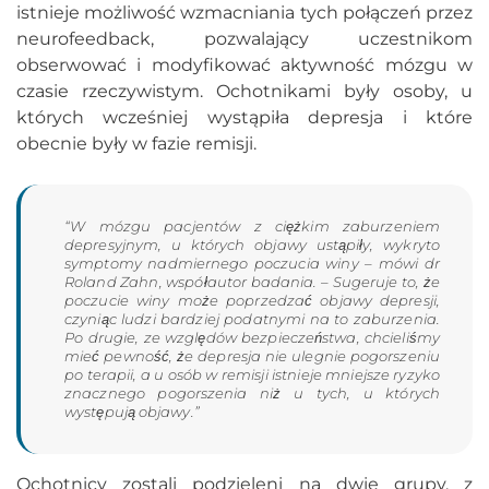
istnieje możliwość wzmacniania tych połączeń przez
neurofeedback, pozwalający uczestnikom
obserwować i modyfikować aktywność mózgu w
czasie rzeczywistym. Ochotnikami były osoby, u
których wcześniej wystąpiła depresja i które
obecnie były w fazie remisji.
“W mózgu pacjentów z ciężkim zaburzeniem
depresyjnym, u których objawy ustąpiły, wykryto
symptomy nadmiernego poczucia winy – mówi dr
Roland Zahn, współautor badania. – Sugeruje to, że
poczucie winy może poprzedzać objawy depresji,
czyniąc ludzi bardziej podatnymi na to zaburzenia.
Po drugie, ze względów bezpieczeństwa, chcieliśmy
mieć pewność, że depresja nie ulegnie pogorszeniu
po terapii, a u osób w remisji istnieje mniejsze ryzyko
znacznego pogorszenia niż u tych, u których
występują objawy.”
Ochotnicy zostali podzieleni na dwie grupy, z