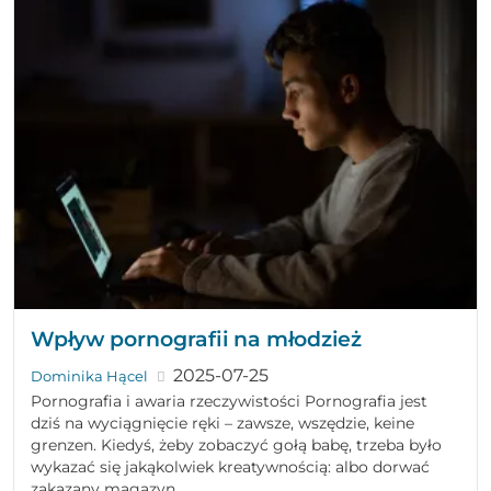
Wpływ pornografii na młodzież
2025-07-25
Dominika Hącel
Pornografia i awaria rzeczywistości Pornografia jest
dziś na wyciągnięcie ręki – zawsze, wszędzie, keine
grenzen. Kiedyś, żeby zobaczyć gołą babę, trzeba było
wykazać się jakąkolwiek kreatywnością: albo dorwać
zakazany magazyn...