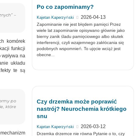
Po co zapominamy?
znych” –
2026-04-13
Kajetan Kaperzyński
Zapominanie nie jest błędem pamięci Przez
wiele lat zapominanie opisywano głównie jako
bierny zanik śladu pamięciowego albo skutek
ch komórek
interferencji, czyli wzajemnego zakłócania się
cji funkcji
podobnych wspomnień. To ujęcie wciąż jest
obecne...
o wpływa na
anie układu
fekty te są
Czy drzemka może poprawić
normy po
e, które
nastrój? Neurochemia krótkiego
snu
2026-03-12
Kajetan Kaperzyński
y mechanizm
Drzemka drzemce nie równa Pytanie o to, czy