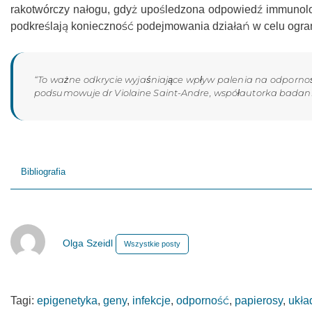
rakotwórczy nałogu, gdyż upośledzona odpowiedź immunolog
podkreślają konieczność podejmowania działań w celu ogra
“To ważne odkrycie wyjaśniające wpływ palenia na odpornoś
podsumowuje dr Violaine Saint-Andre, współautorka badani
Bibliografia
Olga Szeidl
Wszystkie posty
Tagi:
epigenetyka
,
geny
,
infekcje
,
odporność
,
papierosy
,
ukła