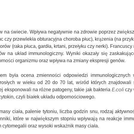
gów na świecie. Wpływa negatywnie na zdrowie poprzez zwiększ
 czy przewlekła obturacyjna choroba płuc), krążenia (na przy
rów (raka płuca, gardła, krtani, przełyku czy nerki). Francusc
sów na układ immunologiczny. Wyniki okazały się zaskakując
porności organizmu oraz wpływa na zmiany ekspresji genów.
lem była ocena zmienności odpowiedzi immunologicznych 
osłych w wieku od 20 do 70 lat, wśród których znajdowali 
E.coli
j eksponowali na różne patogeny, takie jak bakteria
czy 
ytokin, czyli białek układu odpornościowego.
sy ciała, palenie tytoniu, liczba godzin snu, rodzaj aktywnoś
zynniki, które w największym stopniu wpływają na reakcje imm
m cytomegalii oraz wysoki wskaźnik masy ciała.