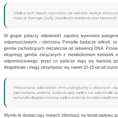
“Wpływ tych trzech czynników na niektóre reakcje immunolog
mówi dr Darragh Duffy, współautor badania oraz kierownik W
W grupie palaczy odpowiedź zapalna wywołana patogene
odpornościowych – obniżona. Ponadto badacze odkryli, że p
genów zachodzących niezależnie od sekwencji DNA. Przewl
ekspresję genów związanych z metabolizmem komórek imm
odpornościowego, przez co palacze stają się bardziej po
długotrwałe i mogą utrzymywać się nawet 10-15 lat od rzuce
“Porównanie odpowiedzi immunologicznej u obecnych i by
zaprzestaniu palenia, podczas gdy wpływ na odporność adap
wykazało długoterminowy wpływ palenia na odpowiedź immu
Wyniki te dostarczają nowych informacji na temat wpływu 