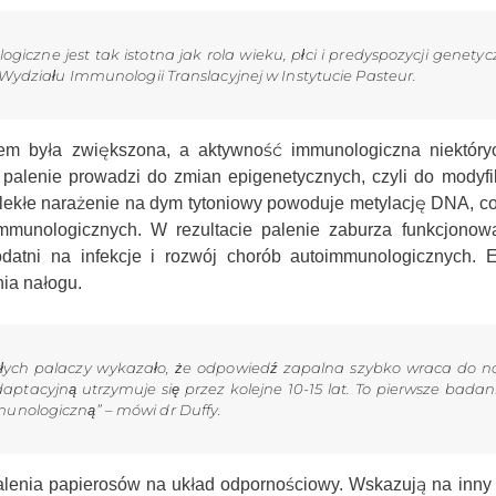
iczne jest tak istotna jak rola wieku, płci i predyspozycji genetyc
ydziału Immunologii Translacyjnej w Instytucie Pasteur.
m była zwiększona, a aktywność immunologiczna niektóry
alenie prowadzi do zmian epigenetycznych, czyli do modyfika
ekłe narażenie na dym tytoniowy powoduje metylację DNA, c
unologicznych. W rezultacie palenie zaburza funkcjonow
datni na infekcje i rozwój chorób autoimmunologicznych. E
nia nałogu.
łych palaczy wykazało, że odpowiedź zapalna szybko wraca do 
tacyjną utrzymuje się przez kolejne 10-15 lat. To pierwsze badani
nologiczną” – mówi dr Duffy.
palenia papierosów na układ odpornościowy. Wskazują na inn