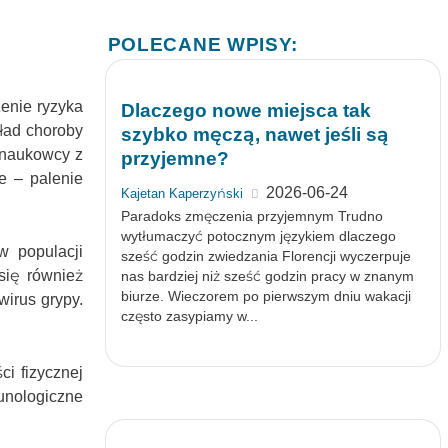
POLECANE WPISY:
enie ryzyka
Dlaczego nowe miejsca tak
kład choroby
szybko męczą, nawet jeśli są
y naukowcy z
przyjemne?
e – palenie
2026-06-24
Kajetan Kaperzyński
Paradoks zmęczenia przyjemnym Trudno
wytłumaczyć potocznym językiem dlaczego
w populacji
sześć godzin zwiedzania Florencji wyczerpuje
się również
nas bardziej niż sześć godzin pracy w znanym
biurze. Wieczorem po pierwszym dniu wakacji
wirus grypy.
często zasypiamy w...
ci fizycznej
unologiczne