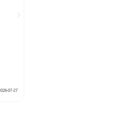
Dlaczego nuda jest dobra dla mózgu?
Kategorie:
Neurofizjologia
,
Zdolności poznawcze
2026-07-27