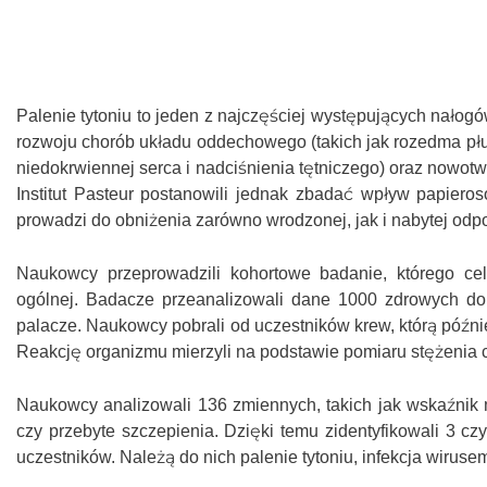
Palenie tytoniu to jeden z najczęściej występujących nało
rozwoju chorób układu oddechowego (takich jak rozedma płuc
niedokrwiennej serca i nadciśnienia tętniczego) oraz nowotwo
Institut Pasteur postanowili jednak zbadać wpływ papiero
prowadzi do obniżenia zarówno wrodzonej, jak i nabytej od
Naukowcy przeprowadzili kohortowe badanie, którego ce
ogólnej. Badacze przeanalizowali dane 1000 zdrowych dor
palacze. Naukowcy pobrali od uczestników krew, którą późnie
Reakcję organizmu mierzyli na podstawie pomiaru stężenia c
Naukowcy analizowali 136 zmiennych, takich jak wskaźnik ma
czy przebyte szczepienia. Dzięki temu zidentyfikowali 3 c
uczestników. Należą do nich palenie tytoniu, infekcja wiruse