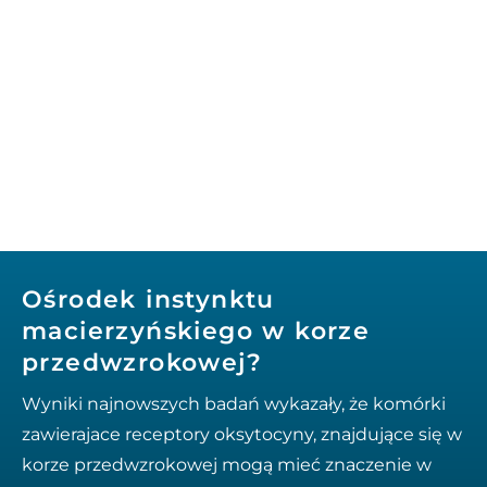
Ośrodek instynktu
macierzyńskiego w korze
przedwzrokowej?
Wyniki najnowszych badań wykazały, że komórki
zawierajace receptory oksytocyny, znajdujące się w
korze przedwzrokowej mogą mieć znaczenie w