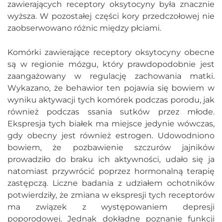
zawierających receptory oksytocyny była znacznie
wyższa. W pozostałej części kory przedczołowej nie
zaobserwowano różnic między płciami.
Komórki zawierające receptory oksytocyny obecne
są w regionie mózgu, który prawdopodobnie jest
zaangażowany w regulację zachowania matki.
Wykazano, że behawior ten pojawia się bowiem w
wyniku aktywacji tych komórek podczas porodu, jak
również podczas ssania sutków przez młode.
Ekspresja tych białek ma miejsce jedynie wówczas,
gdy obecny jest również estrogen. Udowodniono
bowiem, że pozbawienie szczurów jajników
prowadziło do braku ich aktywności, udało się ja
natomiast przywrócić poprzez hormonalną terapię
zastępczą. Liczne badania z udziałem ochotników
potwierdziły, że zmiana w ekspresji tych receptorów
ma związek z występowaniem depresji
poporodowej. Jednak dokładne poznanie funkcji