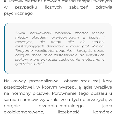
kluczowy element nowych metod terapeutycznych
w przypadku licznych zaburzeń zdrowia
psychicznego.
“Wielu naukowców próbował zbadać różnicę
między układem oksytocynowym u kobiet i
mężczyzn, ale dotąd nikt nie znalazł
rozstrzygających dowodów – mówi prof. Ryoichi
Teruyama, współautor badania. – Myślę, że nasze
odkrycie może mieć zastosowanie do wszystkich
ssaków, które wykazują zachowania matczyne, w
tym także ludzi.”
Naukowcy przeanalizowali obszar szczurzej kory
przedczołowej, w którym występują jądra wrażliwe
na hormony płciowe. Porównanie tego obszaru u
samic i samców wykazało, że u tych pierwszych, w
obrębie przednio-centralnego jądra
okołokomorowego, liczebność komórek