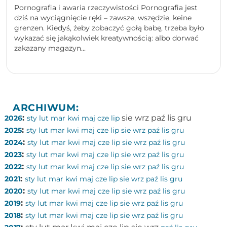
Pornografia i awaria rzeczywistości Pornografia jest
dziś na wyciągnięcie ręki – zawsze, wszędzie, keine
grenzen. Kiedyś, żeby zobaczyć gołą babę, trzeba było
wykazać się jakąkolwiek kreatywnością: albo dorwać
zakazany magazyn...
ARCHIWUM:
:
sie
wrz
paź
lis
gru
2026
sty
lut
mar
kwi
maj
cze
lip
:
2025
sty
lut
mar
kwi
maj
cze
lip
sie
wrz
paź
lis
gru
:
2024
sty
lut
mar
kwi
maj
cze
lip
sie
wrz
paź
lis
gru
:
2023
sty
lut
mar
kwi
maj
cze
lip
sie
wrz
paź
lis
gru
:
2022
sty
lut
mar
kwi
maj
cze
lip
sie
wrz
paź
lis
gru
:
2021
sty
lut
mar
kwi
maj
cze
lip
sie
wrz
paź
lis
gru
:
2020
sty
lut
mar
kwi
maj
cze
lip
sie
wrz
paź
lis
gru
:
2019
sty
lut
mar
kwi
maj
cze
lip
sie
wrz
paź
lis
gru
:
2018
sty
lut
mar
kwi
maj
cze
lip
sie
wrz
paź
lis
gru