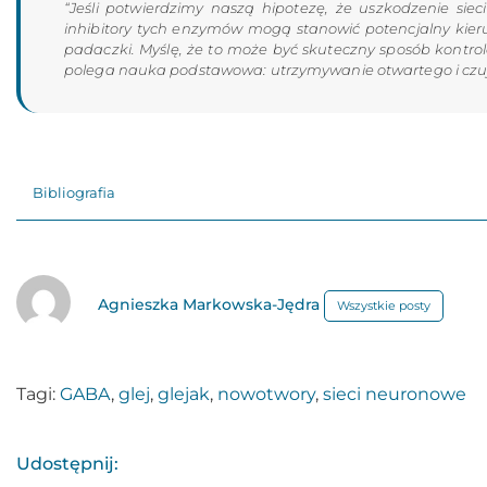
“Jeśli potwierdzimy naszą hipotezę, że uszkodzenie siec
inhibitory tych enzymów mogą stanowić potencjalny kie
padaczki. Myślę, że to może być skuteczny sposób kontrol
polega nauka podstawowa: utrzymywanie otwartego i czuj
Bibliografia
Agnieszka Markowska-Jędra
Wszystkie posty
Tagi:
GABA
,
glej
,
glejak
,
nowotwory
,
sieci neuronowe
Udostępnij: