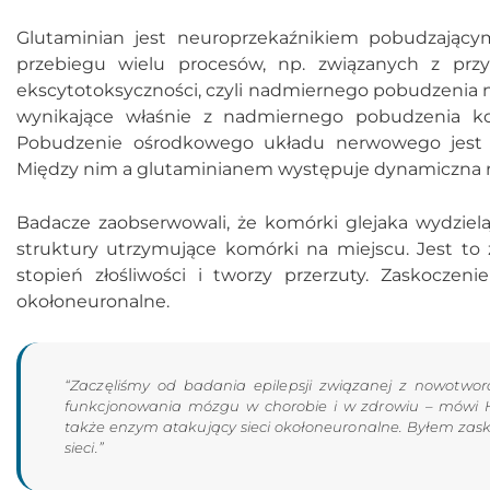
Glutaminian jest neuroprzekaźnikiem pobudzając
przebiegu wielu procesów, np. związanych z prz
ekscytotoksyczności, czyli nadmiernego pobudzenia
wynikające właśnie z nadmiernego pobudzenia ko
Pobudzenie ośrodkowego układu nerwowego jest 
Między nim a glutaminianem występuje dynamiczna 
Badacze zaobserwowali, że komórki glejaka wydziela
struktury utrzymujące komórki na miejscu. Jest to
stopień złośliwości i tworzy przerzuty. Zaskocze
okołoneuronalne.
“Zaczęliśmy od badania epilepsji związanej z nowotwor
funkcjonowania mózgu w chorobie i w zdrowiu – mówi H
także enzym atakujący sieci okołoneuronalne. Byłem zas
sieci.”