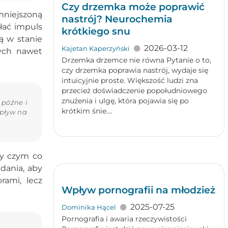
Czy drzemka może poprawić
mniejszoną
nastrój? Neurochemia
łać impuls
krótkiego snu
ą w stanie
2026-03-12
Kajetan Kaperzyński
ych nawet
Drzemka drzemce nie równa Pytanie o to,
czy drzemka poprawia nastrój, wydaje się
intuicyjnie proste. Większość ludzi zna
przecież doświadczenie popołudniowego
znużenia i ulgę, która pojawia się po
 późne i
krótkim śnie....
wpływ na
zy czym co
dania, aby
rami, lecz
Wpływ pornografii na młodzież
2025-07-25
Dominika Hącel
Pornografia i awaria rzeczywistości