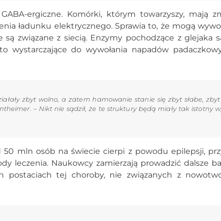
GABA-ergiczne. Komórki, którym towarzyszy, mają z
nia ładunku elektrycznego. Sprawia to, że mogą wywo
e są związane z siecią. Enzymy pochodzące z glejaka s
ę to wystarczające do wywołania napadów padaczkow
ałały zbyt wolno, a zatem hamowanie stanie się zbyt słabe, zbyt
imer. – Nikt nie sądził, że te struktury będą miały tak istotny 
50 mln osób na świecie cierpi z powodu epilepsji, pr
ody leczenia. Naukowcy zamierzają prowadzić dalsze ba
h postaciach tej choroby, nie związanych z nowotwo