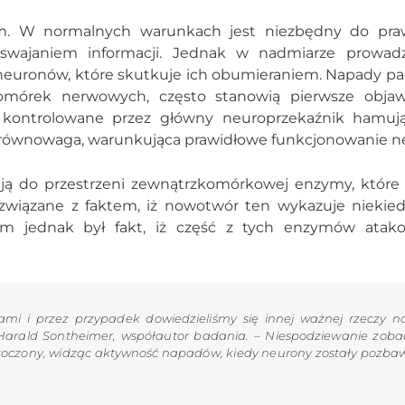
ym. W normalnych warunkach jest niezbędny do pra
yswajaniem informacji. Jednak w nadmiarze prowadz
 neuronów, które skutkuje ich obumieraniem. Napady p
mórek nerwowych, często stanowią pierwsze objawy
kontrolowane przez główny neuroprzekaźnik hamują
równowaga, warunkująca prawidłowe funkcjonowanie n
ją do przestrzeni zewnątrzkomórkowej enzymy, które n
 związane z faktem, iż nowotwór ten wykazuje niekie
niem jednak był fakt, iż część z tych enzymów atako
ami i przez przypadek dowiedzieliśmy się innej ważnej rzeczy 
arald Sontheimer, współautor badania. – Niespodziewanie zoba
koczony, widząc aktywność napadów, kiedy neurony zostały pozbaw