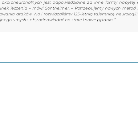
i okołoneuronalnych jest odpowiedzialne za inne formy nabytej ep
runek leczenia – mówi Sontheimer. – Potrzebujemy nowych metod 
owania ataków. No i rozwiązaliśmy 125-letnią tajemnicę neurologii
nego umysłu, aby odpowiadać na stare i nowe pytania.”