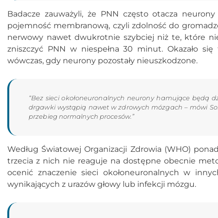
Badacze zauważyli, że PNN często otacza neurony 
pojemność membranową, czyli zdolność do gromadze
nerwowy nawet dwukrotnie szybciej niż te, które ni
zniszczyć PNN w niespełna 30 minut. Okazało si
wówczas, gdy neurony pozostały nieuszkodzone.
“Bez sieci okołoneuronalnych neurony hamujące będą dzi
drgawki wystąpią nawet w zdrowych mózgach – mówi Sonthe
przebieg normalnych procesów.”
Według Światowej Organizacji Zdrowia (WHO) ponad 
trzecia z nich nie reaguje na dostępne obecnie met
ocenić znaczenie sieci okołoneuronalnych w innyc
wynikających z urazów głowy lub infekcji mózgu.