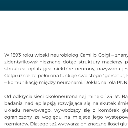
W 1893 roku włoski neurobiolog Camillo Golgi – zna
zidentyfikował nieznane dotąd struktury macierz
struktura, oplatająca niektóre neurony, nazywana je
Golgi uznał, że pełni ona funkcję swoistego “gorset
– komunikację między neuronami. Dokładna rola PNN 
Od odkrycia sieci okołoneuronalnej minęło 125 lat. 
badania nad epilepsją rozwijająca się na skutek ś
układu nerwowego, wywodzący się z komórek glej
ograniczony ze względu na miejsce jego występow
rozmiarów. Dlatego też wytwarza on znaczne ilości gl