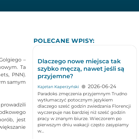
POLECANE WPISY:
Golgiego –
Dlaczego nowe miejsca tak
rwowym. Ta
szybko męczą, nawet jeśli są
ets, PNN).
przyjemne?
 tym samym
2026-06-24
Kajetan Kaperzyński
Paradoks zmęczenia przyjemnym Trudno
wytłumaczyć potocznym językiem
prowadzili
dlaczego sześć godzin zwiedzania Florencji
środkowego
wyczerpuje nas bardziej niż sześć godzin
pracy w znanym biurze. Wieczorem po
rób, jest
pierwszym dniu wakacji często zasypiamy
większanie
w...