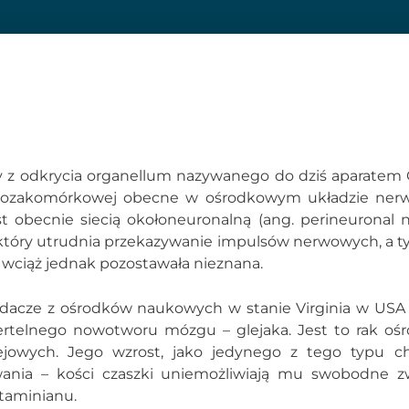
ny z odkrycia organellum nazywanego do dziś aparatem 
y pozakomórkowej obecne w ośrodkowym układzie ne
st obecnie siecią okołoneuronalną (ang. perineuronal n
u”, który utrudnia przekazywanie impulsów nerwowych, a
wciąż jednak pozostawała nieznana.
Badacze z ośrodków naukowych w stanie Virginia w USA 
miertelnego nowotworu mózgu – glejaka. Jest to rak o
owych. Jego wzrost, jako jedynego z tego typu cho
ania – kości czaszki uniemożliwiają mu swobodne z
utaminianu.