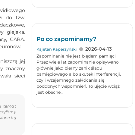
widłowego
i do tzw.
adaczkowe,
 glejaka.
Po co zapominamy?
cy, GABA.
euronów.
2026-04-13
Kajetan Kaperzyński
Zapominanie nie jest błędem pamięci
iszczą jej
Przez wiele lat zapominanie opisywano
głównie jako bierny zanik śladu
dy znaczny
pamięciowego albo skutek interferencji,
wała sieci
czyli wzajemnego zakłócania się
podobnych wspomnień. To ujęcie wciąż
jest obecne...
na temat
czyliśmy
ione tej