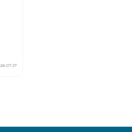
Dlaczego nuda jest dobra dla mózgu?
Kategorie:
Neurofizjologia
,
Zdolności poznawcze
026-07-27