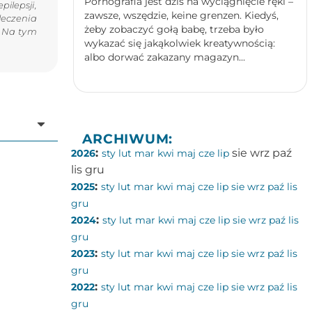
Pornografia jest dziś na wyciągnięcie ręki –
ilepsji,
zawsze, wszędzie, keine grenzen. Kiedyś,
leczenia
żeby zobaczyć gołą babę, trzeba było
! Na tym
wykazać się jakąkolwiek kreatywnością:
albo dorwać zakazany magazyn...
ARCHIWUM:
:
sie
wrz
paź
2026
sty
lut
mar
kwi
maj
cze
lip
lis
gru
:
2025
sty
lut
mar
kwi
maj
cze
lip
sie
wrz
paź
lis
gru
:
2024
sty
lut
mar
kwi
maj
cze
lip
sie
wrz
paź
lis
gru
:
2023
sty
lut
mar
kwi
maj
cze
lip
sie
wrz
paź
lis
gru
:
2022
sty
lut
mar
kwi
maj
cze
lip
sie
wrz
paź
lis
gru