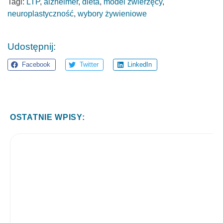
Tagi:
LTP
,
alzheimer
,
dieta
,
model zwierzęcy
,
neuroplastyczność
,
wybory żywieniowe
Udostępnij:
Facebook
Twitter
LinkedIn
OSTATNIE WPISY: