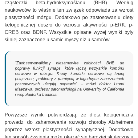
cząsteczki beta-hydroksymaślanu (BHB). Według
naukowców to właśnie ten związek odpowiada za wzrost
plastyczności mózgu. Dodatkowo po zastosowaniu diety
ketogenicznej doszło do wzrostu aktywności p-ERK, p-
CREB oraz BDNF. Wszystkie opisane wyżej wyniki były
silniej zaznaczone u samic myszy niż u samców.
“Zaobserwowaliśmy niesamowite zdolności BHB do
poprawy funkcji synaps, które łączą wszystkie komórki
nerwowe w mózgu. Kiedy komórki nerwowe są lepiej
połączone, problemy z pamięcią w łagodnych zaburzeniach
poznawczych ulegają poprawie” – mówi doktor Izumi
Maezawa, profesor patomorfologii na University of California
i współautorka badania.
Powyższe wyniki potwierdzają, że dieta ketogeniczna
prowadzi do zahamowania rozwoju choroby Alzheimera
poprzez wzrost plastyczności synaptycznej. Dodatkowo
ten sposób żywienia może okazać się bardziej skuteczny u