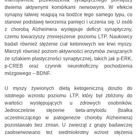
dwiema aktywnymi komórkami nerwowymi. W efekcie
synapsy łatwiej reagują na bodźce tego samego typu, co
stanowi podstawę tworzenia pamięci i uczenia się. U osób
z chorobą Alzheimera występuje deficyt synaptyczny,
czemu towarzyszy zmniejszenie poziomu LTP. Naukowcy
badali również stężenie ciał ketonowych we krwi myszy.
Mierzyli również poziom aktywności enzymów związanych
ze szlakiem plastyczności synaptycznej, takich jak p-ERK,
p-CREB oraz czynnik neurotroficzny pochodzenia
mózgowego – BDNF.
U myszy żywionych dietą ketogeniczną doszło do
istotnego wzrostu poziomu LTP, który był zbliżony do
wartości występujących u zdrowych osobników.
Jednocześnie stężenie beta-amyloidu (białka
uczestniczącego w patogenezie choroby Alzheimera)
pozostawało bez zmian. U zwierząt z grupy badawczej
zaobserwowano też siedmiokrotny wzrost stężenia