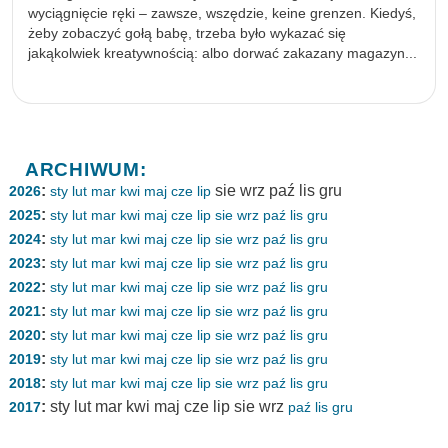
wyciągnięcie ręki – zawsze, wszędzie, keine grenzen. Kiedyś,
żeby zobaczyć gołą babę, trzeba było wykazać się
jakąkolwiek kreatywnością: albo dorwać zakazany magazyn...
ARCHIWUM:
:
sie
wrz
paź
lis
gru
2026
sty
lut
mar
kwi
maj
cze
lip
:
2025
sty
lut
mar
kwi
maj
cze
lip
sie
wrz
paź
lis
gru
:
2024
sty
lut
mar
kwi
maj
cze
lip
sie
wrz
paź
lis
gru
:
2023
sty
lut
mar
kwi
maj
cze
lip
sie
wrz
paź
lis
gru
:
2022
sty
lut
mar
kwi
maj
cze
lip
sie
wrz
paź
lis
gru
:
2021
sty
lut
mar
kwi
maj
cze
lip
sie
wrz
paź
lis
gru
:
2020
sty
lut
mar
kwi
maj
cze
lip
sie
wrz
paź
lis
gru
:
2019
sty
lut
mar
kwi
maj
cze
lip
sie
wrz
paź
lis
gru
:
2018
sty
lut
mar
kwi
maj
cze
lip
sie
wrz
paź
lis
gru
:
sty
lut
mar
kwi
maj
cze
lip
sie
wrz
2017
paź
lis
gru