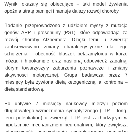
Wyniki okazały się obiecujące – taki model żywienia
opóźnia utratę pamięci i hamuje dalszy rozwój choroby.
Badanie przeprowadzono z udziałem myszy z mutacją
genów APP i preseniliny (PS1), które odpowiadają za
rozwój choroby Alzheimera. Dzięki temu u zwierząt
zaobserwowano zmiany charakterystyczne dla tego
schorzenia – obecność blaszek beta-amyloidu w korze
mózgu i hipokampie oraz nasiloną odpowiedź zapalną,
którym towarzyszyły zaburzenia poznawcze i zmiany
aktywności motorycznej. Grupa badawcza przez 7
miesięcy była żywiona dietą ketogeniczną, a kontrolna –
dietą standardową.
Po upływie 7 miesięcy naukowcy mierzyli poziom
długotrwałego wzmocnienia synaptycznego (LTP – long-
term potentiation) u zwierząt. LTP jest zachodzącym w
hipokampie mechanizmem neuronalnym, który zwiększa
intensywność przewodzenia synaptycznego pomiędzy