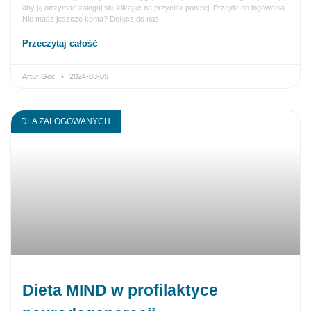
aby ją otrzymać zaloguj się klikając na przycisk poniżej. Przejdź do logowania
Nie masz jeszcze konta? Dołącz do nas!
Przeczytaj całość
Artur Goc
2024-03-05
DLA ZALOGOWANYCH
Dieta MIND w profilaktyce