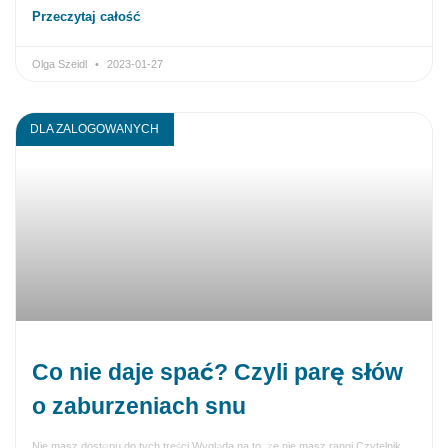
Przeczytaj całość
Olga Szeidl
2023-01-27
DLA ZALOGOWANYCH
Co nie daje spać? Czyli parę słów
o zaburzeniach snu
Nie masz dostępu do tych treści Wygląda na to, że nie masz rangi Czytelnik,