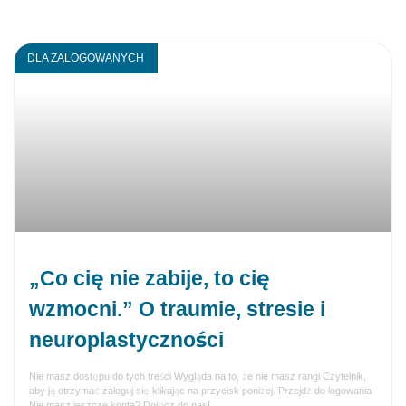
DLA ZALOGOWANYCH
„Co cię nie zabije, to cię
wzmocni.” O traumie, stresie i
neuroplastyczności
Nie masz dostępu do tych treści Wygląda na to, że nie masz rangi Czytelnik,
aby ją otrzymać zaloguj się klikając na przycisk poniżej. Przejdź do logowania
Nie masz jeszcze konta? Dołącz do nas!