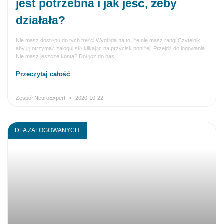
jest potrzebna i jak jeść, żeby
działała?
Nie masz dostępu do tych treści Wygląda na to, że nie masz rangi Czytelnik,
aby ją otrzymać zaloguj się klikając na przycisk poniżej. Przejdź do logowania
Nie masz jeszcze konta? Dołącz do nas!
Przeczytaj całość
Zespół NeuroExpert
2020-10-22
DLA ZALOGOWANYCH