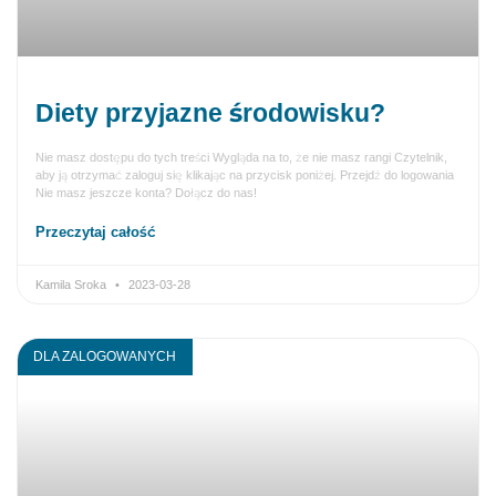
Diety przyjazne środowisku?
Nie masz dostępu do tych treści Wygląda na to, że nie masz rangi Czytelnik,
aby ją otrzymać zaloguj się klikając na przycisk poniżej. Przejdź do logowania
Nie masz jeszcze konta? Dołącz do nas!
Przeczytaj całość
Kamila Sroka
2023-03-28
DLA ZALOGOWANYCH