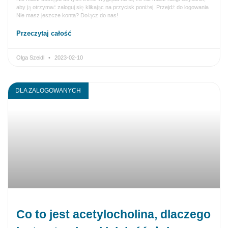
aby ją otrzymać zaloguj się klikając na przycisk poniżej. Przejdź do logowania
Nie masz jeszcze konta? Dołącz do nas!
Przeczytaj całość
Olga Szeidl
2023-02-10
DLA ZALOGOWANYCH
Co to jest acetylocholina, dlaczego