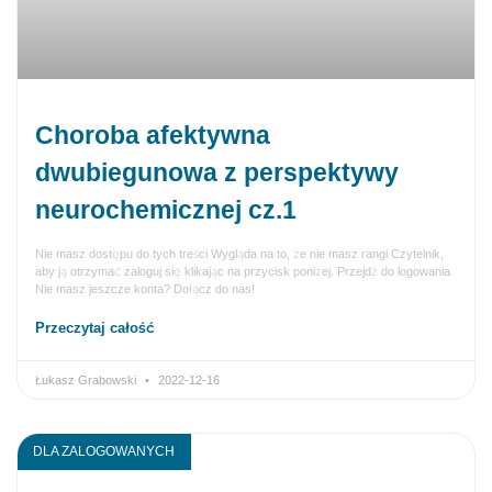
Choroba afektywna
dwubiegunowa z perspektywy
neurochemicznej cz.1
Nie masz dostępu do tych treści Wygląda na to, że nie masz rangi Czytelnik,
aby ją otrzymać zaloguj się klikając na przycisk poniżej. Przejdź do logowania
Nie masz jeszcze konta? Dołącz do nas!
Przeczytaj całość
Łukasz Grabowski
2022-12-16
DLA ZALOGOWANYCH