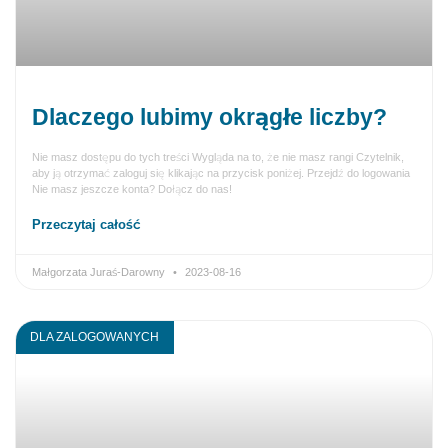
Dlaczego lubimy okrągłe liczby?
Nie masz dostępu do tych treści Wygląda na to, że nie masz rangi Czytelnik,
aby ją otrzymać zaloguj się klikając na przycisk poniżej. Przejdź do logowania
Nie masz jeszcze konta? Dołącz do nas!
Przeczytaj całość
Małgorzata Juraś-Darowny
2023-08-16
DLA ZALOGOWANYCH