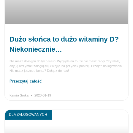
Dużo słońca to dużo witaminy D?
Niekoniecznie…
Nie masz dostępu do tych treści Wygląda na to, że nie masz rangi Czytelnik,
aby ją otrzymać zaloguj się klikając na przycisk poniżej. Przejdź do logowania
Nie masz jeszcze konta? Dołącz do nas!
Przeczytaj całość
Kamila Sroka
2023-01-19
DLA ZALOGOWANYCH