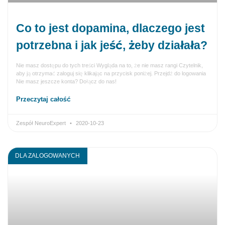
Co to jest dopamina, dlaczego jest
potrzebna i jak jeść, żeby działała?
Nie masz dostępu do tych treści Wygląda na to, że nie masz rangi Czytelnik,
aby ją otrzymać zaloguj się klikając na przycisk poniżej. Przejdź do logowania
Nie masz jeszcze konta? Dołącz do nas!
Przeczytaj całość
Zespół NeuroExpert
2020-10-23
DLA ZALOGOWANYCH