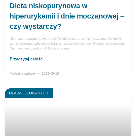
Dieta niskopurynowa w
hiperurykemii i dnie moczanowej –
czy wystarczy?
Nie masz dostępu do tych treści Wygląda na to, że nie masz rangi Czytelnik,
aby ją otrzymać zaloguj się klikając na przycisk poniżej. Przejdź do logowania
Nie masz jeszcze konta? Dołącz do nas!
Przeczytaj całość
Michalina Lubawy
2025-05-19
DLA ZALOGOWANYCH