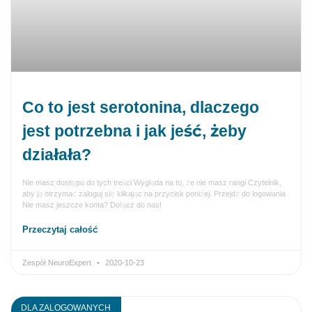
Co to jest serotonina, dlaczego
jest potrzebna i jak jeść, żeby
działała?
Nie masz dostępu do tych treści Wygląda na to, że nie masz rangi Czytelnik,
aby ją otrzymać zaloguj się klikając na przycisk poniżej. Przejdź do logowania
Nie masz jeszcze konta? Dołącz do nas!
Przeczytaj całość
Zespół NeuroExpert
2020-10-23
DLA ZALOGOWANYCH