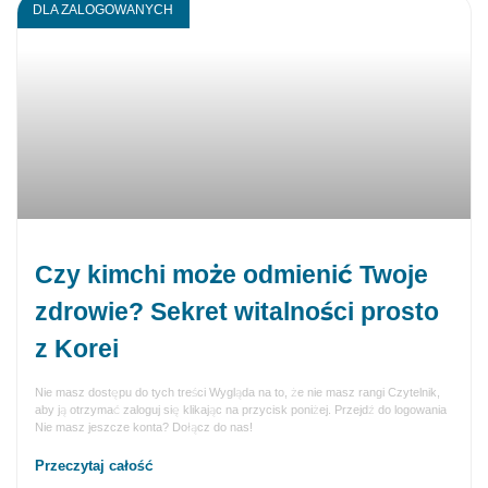
DLA ZALOGOWANYCH
Czy kimchi może odmienić Twoje
zdrowie? Sekret witalności prosto
z Korei
Nie masz dostępu do tych treści Wygląda na to, że nie masz rangi Czytelnik,
aby ją otrzymać zaloguj się klikając na przycisk poniżej. Przejdź do logowania
Nie masz jeszcze konta? Dołącz do nas!
Przeczytaj całość