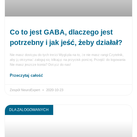
Co to jest GABA, dlaczego jest
potrzebny i jak jeść, żeby działał?
Nie masz dostępu do tych treści Wygląda na to, że nie masz rangi Czytelnik,
aby ją otrzymać zaloguj się klikając na przycisk poniżej. Przejdź do logowania
Nie masz jeszcze konta? Dołącz do nas!
Przeczytaj całość
Zespół NeuroExpert
2020-10-23
DLA ZALOGOWANYCH