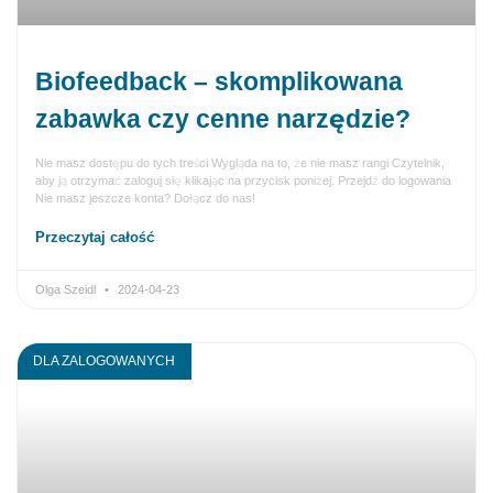
Biofeedback – skomplikowana
zabawka czy cenne narzędzie?
Nie masz dostępu do tych treści Wygląda na to, że nie masz rangi Czytelnik,
aby ją otrzymać zaloguj się klikając na przycisk poniżej. Przejdź do logowania
Nie masz jeszcze konta? Dołącz do nas!
Przeczytaj całość
Olga Szeidl
2024-04-23
DLA ZALOGOWANYCH