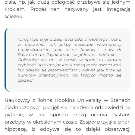
ciała, np. jak dużą odległość przebywa się jednym
krokiem. Proces ten nazywany jest integracją
ścieżek.
“Drugi typ sygnalizacji pochodzi z własnego ruchu
w otoczeniu, tak jakby posiadać wewnętrzny
prędkościomierz albo licznik kroków – mówi dr
Ravikrishnan Jayakumar, współautor badania. –
Obliczając dystans w czasie, w oparciu o własną
szybkość lub sumując kroki, mózg może oszacować,
jak daleko się przemieściliśmy, nawet jeśli brakuje
punktów orientacyjnych, na których można się
oprzeć.”
Naukowcy z Johns Hopkins University w Stanach
Zjednoczonych podjęli się nalezienia odpowiedzi na
pytanie, w jaki sposób mózg ocenia dystans
przebyty w określonym czasie. Zespół przyjął a priori
hipotezę, iż odbywa się to dzięki obserwacji