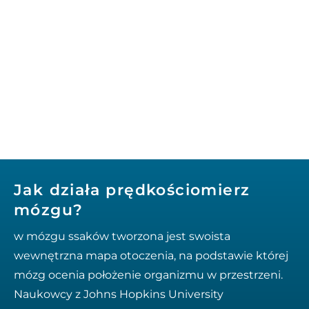
Jak działa prędkościomierz
mózgu?
w mózgu ssaków tworzona jest swoista
wewnętrzna mapa otoczenia, na podstawie której
mózg ocenia położenie organizmu w przestrzeni.
Naukowcy z Johns Hopkins University