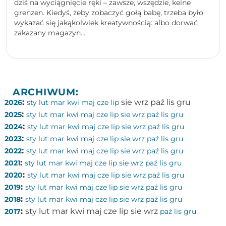
dziś na wyciągnięcie ręki – zawsze, wszędzie, keine
grenzen. Kiedyś, żeby zobaczyć gołą babę, trzeba było
wykazać się jakąkolwiek kreatywnością: albo dorwać
zakazany magazyn...
ARCHIWUM:
:
sie
wrz
paź
lis
gru
2026
sty
lut
mar
kwi
maj
cze
lip
:
2025
sty
lut
mar
kwi
maj
cze
lip
sie
wrz
paź
lis
gru
:
2024
sty
lut
mar
kwi
maj
cze
lip
sie
wrz
paź
lis
gru
:
2023
sty
lut
mar
kwi
maj
cze
lip
sie
wrz
paź
lis
gru
:
2022
sty
lut
mar
kwi
maj
cze
lip
sie
wrz
paź
lis
gru
:
2021
sty
lut
mar
kwi
maj
cze
lip
sie
wrz
paź
lis
gru
:
2020
sty
lut
mar
kwi
maj
cze
lip
sie
wrz
paź
lis
gru
:
2019
sty
lut
mar
kwi
maj
cze
lip
sie
wrz
paź
lis
gru
:
2018
sty
lut
mar
kwi
maj
cze
lip
sie
wrz
paź
lis
gru
:
sty
lut
mar
kwi
maj
cze
lip
sie
wrz
2017
paź
lis
gru