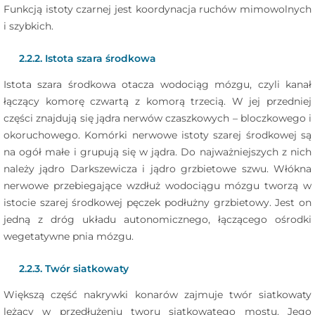
Funkcją istoty czarnej jest koordynacja ruchów mimowolnych
i szybkich.
2.2.2. Istota szara środkowa
Istota szara środkowa otacza wodociąg mózgu, czyli kanał
łączący komorę czwartą z komorą trzecią. W jej przedniej
części znajdują się jądra nerwów czaszkowych – bloczkowego i
okoruchowego. Komórki nerwowe istoty szarej środkowej są
na ogół małe i grupują się w jądra. Do najważniejszych z nich
należy jądro Darkszewicza i jądro grzbietowe szwu. Włókna
nerwowe przebiegające wzdłuż wodociągu mózgu tworzą w
istocie szarej środkowej pęczek podłużny grzbietowy. Jest on
jedną z dróg układu autonomicznego, łączącego ośrodki
wegetatywne pnia mózgu.
2.2.3. Twór siatkowaty
Większą część nakrywki konarów zajmuje twór siatkowaty
leżący w przedłużeniu tworu siatkowatego mostu. Jego