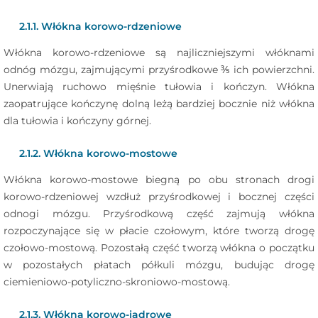
2.1.1. Włókna korowo-rdzeniowe
Włókna korowo-rdzeniowe są najliczniejszymi włóknami
odnóg mózgu, zajmującymi przyśrodkowe ⅗ ich powierzchni.
Unerwiają ruchowo mięśnie tułowia i kończyn. Włókna
zaopatrujące kończynę dolną leżą bardziej bocznie niż włókna
dla tułowia i kończyny górnej.
2.1.2. Włókna korowo-mostowe
Włókna korowo-mostowe biegną po obu stronach drogi
korowo-rdzeniowej wzdłuż przyśrodkowej i bocznej części
odnogi mózgu. Przyśrodkową część zajmują włókna
rozpoczynające się w płacie czołowym, które tworzą drogę
czołowo-mostową. Pozostałą część tworzą włókna o początku
w pozostałych płatach półkuli mózgu, budując drogę
ciemieniowo-potyliczno-skroniowo-mostową.
2.1.3. Włókna korowo-jądrowe