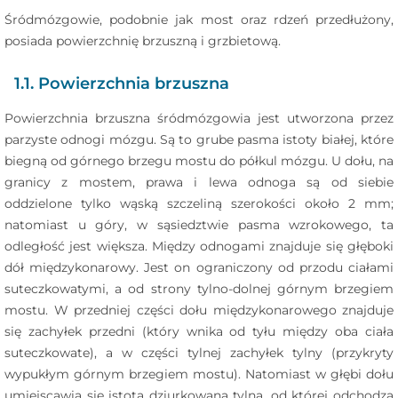
Śródmózgowie, podobnie jak most oraz rdzeń przedłużony,
posiada powierzchnię brzuszną i grzbietową.
1.1. Powierzchnia brzuszna
Powierzchnia brzuszna śródmózgowia jest utworzona przez
parzyste odnogi mózgu. Są to grube pasma istoty białej, które
biegną od górnego brzegu mostu do półkul mózgu. U dołu, na
granicy z mostem, prawa i lewa odnoga są od siebie
oddzielone tylko wąską szczeliną szerokości około 2 mm;
natomiast u góry, w sąsiedztwie pasma wzrokowego, ta
odległość jest większa. Między odnogami znajduje się głęboki
dół międzykonarowy. Jest on ograniczony od przodu ciałami
suteczkowatymi, a od strony tylno-dolnej górnym brzegiem
mostu. W przedniej części dołu międzykonarowego znajduje
się zachyłek przedni (który wnika od tyłu między oba ciała
suteczkowate), a w części tylnej zachyłek tylny (przykryty
wypukłym górnym brzegiem mostu). Natomiast w głębi dołu
umiejscawia się istota dziurkowana tylna, od której odchodzą