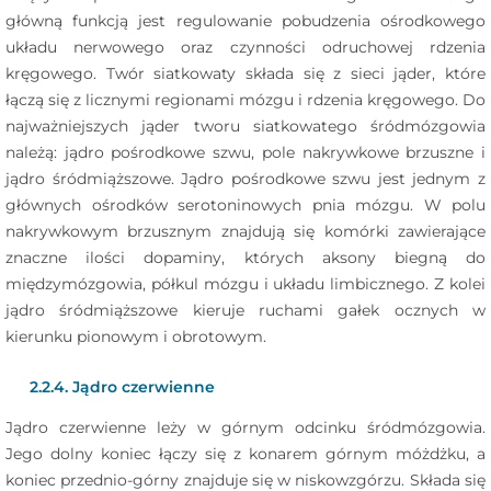
główną funkcją jest regulowanie pobudzenia ośrodkowego
układu nerwowego oraz czynności odruchowej rdzenia
kręgowego. Twór siatkowaty składa się z sieci jąder, które
łączą się z licznymi regionami mózgu i rdzenia kręgowego. Do
najważniejszych jąder tworu siatkowatego śródmózgowia
należą: jądro pośrodkowe szwu, pole nakrywkowe brzuszne i
jądro śródmiąższowe. Jądro pośrodkowe szwu jest jednym z
głównych ośrodków serotoninowych pnia mózgu. W polu
nakrywkowym brzusznym znajdują się komórki zawierające
znaczne ilości dopaminy, których aksony biegną do
międzymózgowia, półkul mózgu i układu limbicznego. Z kolei
jądro śródmiąższowe kieruje ruchami gałek ocznych w
kierunku pionowym i obrotowym.
2.2.4. Jądro czerwienne
Jądro czerwienne leży w górnym odcinku śródmózgowia.
Jego dolny koniec łączy się z konarem górnym móżdżku, a
koniec przednio-górny znajduje się w niskowzgórzu. Składa się