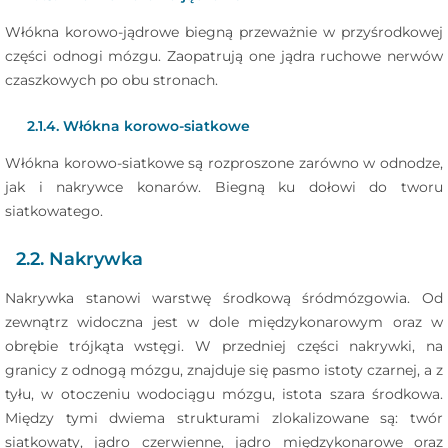
Włókna korowo-jądrowe biegną przeważnie w przyśrodkowej
części odnogi mózgu. Zaopatrują one jądra ruchowe nerwów
czaszkowych po obu stronach.
2.1.4. Włókna korowo-siatkowe
Włókna korowo-siatkowe są rozproszone zarówno w odnodze,
jak i nakrywce konarów. Biegną ku dołowi do tworu
siatkowatego.
2.2. Nakrywka
Nakrywka stanowi warstwę środkową śródmózgowia. Od
zewnątrz widoczna jest w dole międzykonarowym oraz w
obrębie trójkąta wstęgi. W przedniej części nakrywki, na
granicy z odnogą mózgu, znajduje się pasmo istoty czarnej, a z
tyłu, w otoczeniu wodociągu mózgu, istota szara środkowa.
Między tymi dwiema strukturami zlokalizowane są: twór
siatkowaty, jądro czerwienne, jądro międzykonarowe oraz