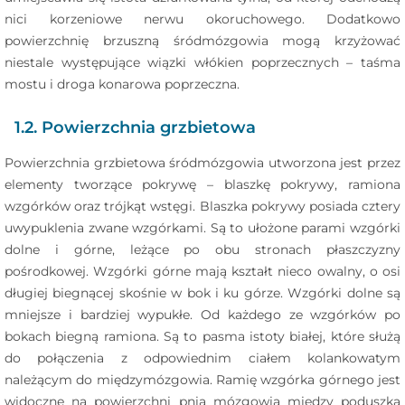
nici korzeniowe nerwu okoruchowego. Dodatkowo
powierzchnię brzuszną śródmózgowia mogą krzyżować
niestale występujące wiązki włókien poprzecznych – taśma
mostu i droga konarowa poprzeczna.
1.2. Powierzchnia grzbietowa
Powierzchnia grzbietowa śródmózgowia utworzona jest przez
elementy tworzące pokrywę – blaszkę pokrywy, ramiona
wzgórków oraz trójkąt wstęgi. Blaszka pokrywy posiada cztery
uwypuklenia zwane wzgórkami. Są to ułożone parami wzgórki
dolne i górne, leżące po obu stronach płaszczyzny
pośrodkowej. Wzgórki górne mają kształt nieco owalny, o osi
długiej biegnącej skośnie w bok i ku górze. Wzgórki dolne są
mniejsze i bardziej wypukłe. Od każdego ze wzgórków po
bokach biegną ramiona. Są to pasma istoty białej, które służą
do połączenia z odpowiednim ciałem kolankowatym
należącym do międzymózgowia. Ramię wzgórka górnego jest
widoczne na powierzchni pnia mózgowia między poduszką