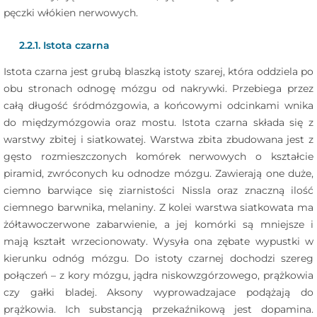
pęczki włókien nerwowych.
2.2.1. Istota czarna
Istota czarna jest grubą blaszką istoty szarej, która oddziela po
obu stronach odnogę mózgu od nakrywki. Przebiega przez
całą długość śródmózgowia, a końcowymi odcinkami wnika
do międzymózgowia oraz mostu. Istota czarna składa się z
warstwy zbitej i siatkowatej. Warstwa zbita zbudowana jest z
gęsto rozmieszczonych komórek nerwowych o kształcie
piramid, zwróconych ku odnodze mózgu. Zawierają one duże,
ciemno barwiące się ziarnistości Nissla oraz znaczną ilość
ciemnego barwnika, melaniny. Z kolei warstwa siatkowata ma
żółtawoczerwone zabarwienie, a jej komórki są mniejsze i
mają kształt wrzecionowaty. Wysyła ona zębate wypustki w
kierunku odnóg mózgu. Do istoty czarnej dochodzi szereg
połączeń – z kory mózgu, jądra niskowzgórzowego, prążkowia
czy gałki bladej. Aksony wyprowadzajace podążają do
prążkowia. Ich substancją przekaźnikową jest dopamina.