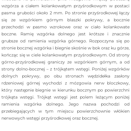
wzgórza a ciałem kolankowatym przyśrodkowym w postaci
pasma grubości około 2 mm. Po stronie przyśrodkowej łączy
się ze wzgórkiem górnym blaszki pokrywy, a bocznie
przechodzi w pasmo wzrokowe oraz w ciało kolankowate
boczne. Ramię wzgórka dolnego jest krótsze i znacznie
grubsze od ramienia wzgórka górnego. Rozpoczyna się po
stronie bocznej wzgórka i biegnie skośnie w bok oraz ku górze,
kończąc się w ciele kolankowatym przyśrodkowym. Od strony
górno-przyśrodkowej graniczy ze wzgórkiem górnym, a od
strony dolno-bocznej – z trójkątem wstęgi. Poniżej wzgórków
dolnych pokrywy, po obu stronach wędzidełka zasłony
rdzeniowej górnej wychodzi z mózgowia nerw bloczkowy,
który następnie biegnie w kierunku bocznym po powierzchni
trójkąta wstęgi. Trójkąt wstęgi jest polem leżącym poniżej
ramienia wzgórka dolnego. Jego nazwa pochodzi od
przebiegających w tym miejscu powierzchownie włókien
nerwowych wstęgi przyśrodkowej oraz bocznej.