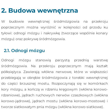
2. Budowa wewnętrzna
W budowie wewnętrznej śródmózgowia na przekroju
poprzecznym można wyróżnić w kolejności od przodu ku
tyłowi: odnogi mózgu i nakrywkę (tworzące wspólnie konary
mózgu) oraz pokrywę śródmózgowia.
2.1. Odnogi mózgu
Odnogi mózgu stanowią parzystą przednią warstwę
śródmózgowia. Na przekroju poprzecznym mają kształt
półksiężyca. Zawierają włókna nerwowe, które w większości
przebiegają w obrębie śródmózgowia z torebki wewnętrznej
do części brzusznej mostu. Rozpoczynają się w komórkach
kory mózgu, a kończą w rdzeniu kręgowym (włókna korowo-
rdzeniowe), jądrach ruchowych nerwów czaszkowych (włókna
korowo-jądrowe), jądrach mostu (włókna korowo-mostowe) i
tworze siatkowatym pnia mózgu (włókna korowo-siatkowe).