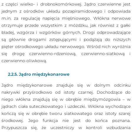
z części wielko- i drobnokomórkowej. Jądro czerwienne jest
jednym z ośrodków układu pozapiramidowego i odpowiada
m.in. za regulację napięcia mięśniowego. Włókna nerwowe
otrzymuje przede wszystkim z móżdżku, jak również z gałki
bladej, wzgórza i wzgórków górnych. Drogi odprowadzające
są głównie drogami zstępującymi i podążają do niższych
pięter ośrodkowego układu nerwowego. Wśród nich wyróżnia
się drogę czerwienno-rdzeniową, czerwienno-siatkową i
czerwienno-oliwkową.
2.2.5. Jądro międzykonarowe
Jądro międzykonarowe znajduje się w dolnym odcinku
nakrywki przyśrodkowo od istoty czarnej. Dochodzące do
niego włókna znajdują się w obrębie międzymózgowia – w
jądrach ciała suteczkowatego i uzdeczki. Włókna wychodzące
kończą się w obrębie tworu siatkowatego oraz istoty szarej
środkowej. Jego funkcja nie jest do końca poznana.
Przypuszcza się, że uczestniczy w kontroli wzbudzania