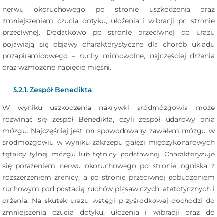
nerwu okoruchowego po stronie uszkodzenia oraz
zmniejszeniem czucia dotyku, ułożenia i wibracji po stronie
przeciwnej. Dodatkowo po stronie przeciwnej do urazu
pojawiają się objawy charakterystyczne dla chorób układu
pozapiramidowego – ruchy mimowolne, najczęściej drżenia
oraz wzmożone napięcie mięśni.
5.2.1. Zespół Benedikta
W wyniku uszkodzenia nakrywki śródmózgowia może
rozwinąć się zespół Benedikta, czyli zespół udarowy pnia
mózgu. Najczęściej jest on spowodowany zawałem mózgu w
śródmózgowiu w wyniku zakrzepu gałęzi międzykonarowych
tętnicy tylnej mózgu lub tętnicy podstawnej. Charakteryzuje
się porażeniem nerwu okoruchowego po stronie ogniska z
rozszerzeniem źrenicy, a po stronie przeciwnej pobudzeniem
ruchowym pod postacią ruchów pląsawiczych, atetotycznych i
drżenia. Na skutek urazu wstęgi przyśrodkowej dochodzi do
zmniejszenia czucia dotyku, ułożenia i wibracji oraz do