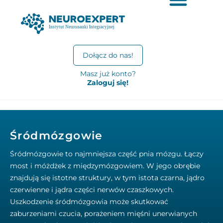
Dołącz do nas!
Masz już konto?
Zaloguj się!
Śródmózgowie
Śródmózgowie to najmniejsza część pnia mózgu. Łączy
most i móżdżek z międzymózgowiem. W jego obrębie
znajdują się istotne struktury, w tym istota czarna, jądro
czerwienne i jądra części nerwów czaszkowych.
Uszkodzenie śródmózgowia może skutkować
zaburzeniami czucia, porażeniem mięśni unerwianych