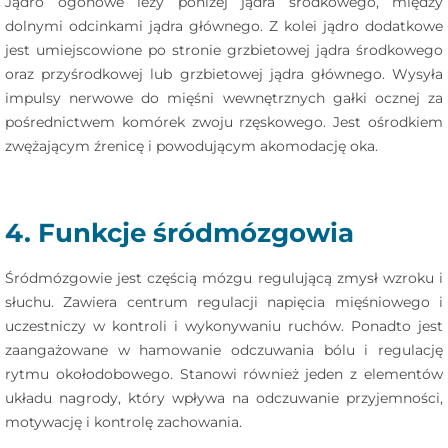
Jądro ogonowe leży poniżej jądra środkowego, między
dolnymi odcinkami jądra głównego. Z kolei jądro dodatkowe
jest umiejscowione po stronie grzbietowej jądra środkowego
oraz przyśrodkowej lub grzbietowej jądra głównego. Wysyła
impulsy nerwowe do mięśni wewnętrznych gałki ocznej za
pośrednictwem komórek zwoju rzęskowego. Jest ośrodkiem
zwężającym źrenicę i powodującym akomodację oka.
4. Funkcje śródmózgowia
Śródmózgowie jest częścią mózgu regulującą zmysł wzroku i
słuchu. Zawiera centrum regulacji napięcia mięśniowego i
uczestniczy w kontroli i wykonywaniu ruchów. Ponadto jest
zaangażowane w hamowanie odczuwania bólu i regulację
rytmu okołodobowego. Stanowi również jeden z elementów
układu nagrody, który wpływa na odczuwanie przyjemności,
motywację i kontrolę zachowania.