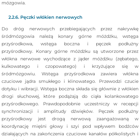
mózgowia.
2.2.6. Pęczki włókien nerwowych
Do dróg nerwowych przebiegających przez nakrywkę
śródmózgowia należą konary górne móżdżku, wstęga
przyśrodkowa, wstęga boczna i pęczek podłużny
przyśrodkowy. Konary górne móżdżku są utworzone przez
włókna nerwowe wychodzące z jąder móżdżku (zębatego,
kulkowatego i czopowatego) i krzyżujące się w
śródmózgowiu. Wstęga przyśrodkowa zawiera włókna
czuciowe jądra smukłego i klinowatego. Przewodzi czucie
dotyku i wibracji. Wstęga boczna składa się głównie z włókien
drogi słuchowej, które podążają do ciąła kolankowatego
przyśrodkowego. Prawdopodobnie uczestniczy w recepcji
synchronizacji i amplitudy dźwięków. Pęczek podłużny
przyśrodkowy jest drogą nerwową zaangażowaną w
koordynację mięśni głowy i szyi pod wpływem bodźców
działających na zakończenia czuciowe kanałów półkolistych i