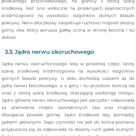
podłużnego przyśrodkowego, na granicy z istotą szarą
środkową. Jest ono widoczne na przekrojach poprzecznych
śródmózgowia na wysokości wzgórków dolnych blaszki
pokrywy. Nerw bloczkowy zaopatruje ruchowo mięsień skośny
górny oka, który porusza gałkę oczną w stronę boczną i ku
dołowi.
3.3. Jądra nerwu okoruchowego
Jądra nerwu okoruchorowego leżą w przedniej części istoty
szarej środkowej śródmózgowia na wysokości wzgórków
górnych blaszki pokrywy. U dołu dochodzą czasami aż do
jądra nerwu bloczkowego, a u góry i ku przodowi kończą się
wraz z istotą szarą środkową, otaczającą wodociąg mózgu.
Jądro główne nerwu okoruchowego jest parzyste i odpowiada
za unerwienie mięśni zewnętrznych oka oraz mięśnia
dźwigacza powieki górnej. Jądro środkowe leży pomiędzy
jądrami głównymi. Jego czynność nie jest do końca poznana,
przypuszcza się, że odpowiada za zbieżny ruch gałek ocznych.