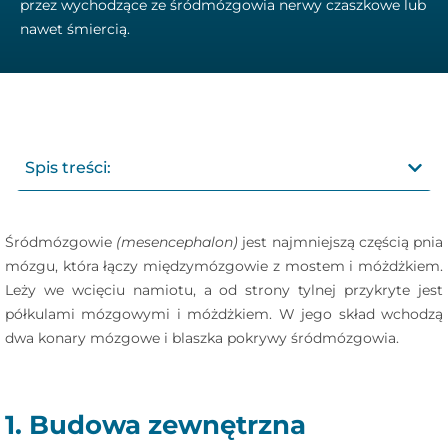
przez wychodzące ze śródmózgowia nerwy czaszkowe lub
nawet śmiercią.
Spis treści:
Śródmózgowie
(mesencephalon)
jest najmniejszą częścią pnia
mózgu, która łączy międzymózgowie z mostem i móżdżkiem.
Leży we wcięciu namiotu, a od strony tylnej przykryte jest
półkulami mózgowymi i móżdżkiem. W jego skład wchodzą
dwa konary mózgowe i blaszka pokrywy śródmózgowia.
1. Budowa zewnętrzna