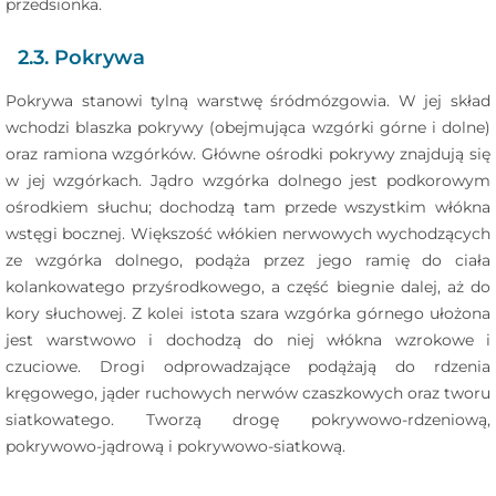
przedsionka.
2.3. Pokrywa
Pokrywa stanowi tylną warstwę śródmózgowia. W jej skład
wchodzi blaszka pokrywy (obejmująca wzgórki górne i dolne)
oraz ramiona wzgórków. Główne ośrodki pokrywy znajdują się
w jej wzgórkach. Jądro wzgórka dolnego jest podkorowym
ośrodkiem słuchu; dochodzą tam przede wszystkim włókna
wstęgi bocznej. Większość włókien nerwowych wychodzących
ze wzgórka dolnego, podąża przez jego ramię do ciała
kolankowatego przyśrodkowego, a część biegnie dalej, aż do
kory słuchowej. Z kolei istota szara wzgórka górnego ułożona
jest warstwowo i dochodzą do niej włókna wzrokowe i
czuciowe. Drogi odprowadzające podążają do rdzenia
kręgowego, jąder ruchowych nerwów czaszkowych oraz tworu
siatkowatego. Tworzą drogę pokrywowo-rdzeniową,
pokrywowo-jądrową i pokrywowo-siatkową.