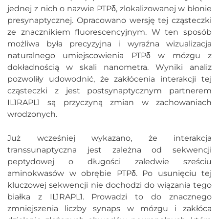
jednej z nich o nazwie PTPδ, zlokalizowanej w błonie
presynaptycznej. Opracowano wersję tej cząsteczki
ze znacznikiem fluorescencyjnym. W ten sposób
możliwa była precyzyjna i wyraźna wizualizacja
naturalnego umiejscowienia PTPδ w mózgu z
dokładnością w skali nanometra. Wyniki analiz
pozwoliły udowodnić, że zakłócenia interakcji tej
cząsteczki z jest postsynaptycznym partnerem
IL1RAPL1 są przyczyną zmian w zachowaniach
wrodzonych.
Już wcześniej wykazano, że interakcja
transsunaptyczna jest zależna od sekwencji
peptydowej o długości zaledwie sześciu
aminokwasów w obrębie PTPδ. Po usunięciu tej
kluczowej sekwencji nie dochodzi do wiązania tego
białka z IL1RAPL1. Prowadzi to do znacznego
zmniejszenia liczby synaps w mózgu i zakłóca