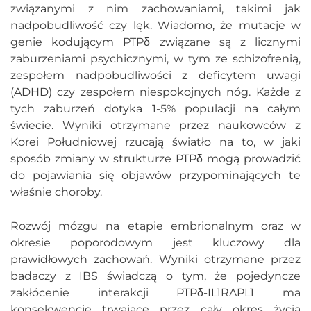
związanymi z nim zachowaniami, takimi jak
nadpobudliwość czy lęk. Wiadomo, że mutacje w
genie kodującym PTPδ związane są z licznymi
zaburzeniami psychicznymi, w tym ze schizofrenią,
zespołem nadpobudliwości z deficytem uwagi
(ADHD) czy zespołem niespokojnych nóg. Każde z
tych zaburzeń dotyka 1-5% populacji na całym
świecie. Wyniki otrzymane przez naukowców z
Korei Południowej rzucają światło na to, w jaki
sposób zmiany w strukturze PTPδ mogą prowadzić
do pojawiania się objawów przypominających te
właśnie choroby.
Rozwój mózgu na etapie embrionalnym oraz w
okresie poporodowym jest kluczowy dla
prawidłowych zachowań. Wyniki otrzymane przez
badaczy z IBS świadczą o tym, że pojedyncze
zakłócenie interakcji PTPδ-IL1RAPL1 ma
konsekwencje trwające przez cały okres życia