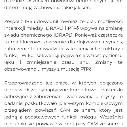
działanie złożonych obwodów neuronalnych, które
determinują zachowania takie jak sen.
Zespół z IBS udowodnił również, że brak możliwości
interakcji między IL1RAPL1 i PTPδ wpływa na zmianę
składu chemicznego IL1RAPL1. Ponieważ cząsteczka
ta ma kluczowe znaczenie dla dojrzewania synaps,
zaburzenie to prowadzi do zakłócenia ich struktury i
funkcji. W konsekwencji pojawia się wzrost poziomu
lęku i zmniejszenie czasu snu. Zmiany te
obserwowano u myszy z mutacją PTPδ.
Przeprowadzono już prace, w których połączono
nieprawidłowe synaptyczne komórkowe cząsteczki
adhezyjne z zaburzeniami zachowania u myszy. To
badanie poskutkowało pierwszym kompleksowym
przeglądem powiązań CAM ze snem, który jest
jedną z podstawowych funkcji mózgu. Wcześniej
nie udało się powiązać żadnej pary CAM ze snem i