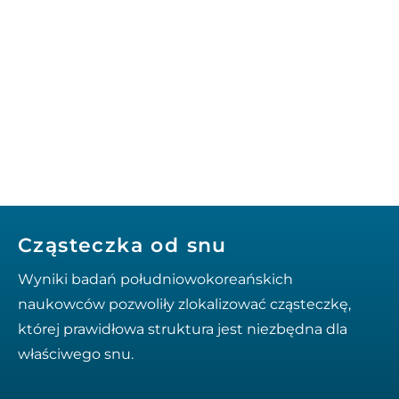
Cząsteczka od snu
Wyniki badań południowokoreańskich
naukowców pozwoliły zlokalizować cząsteczkę,
której prawidłowa struktura jest niezbędna dla
właściwego snu.