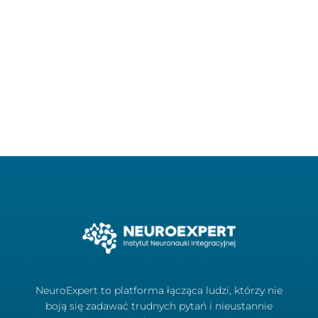
NeuroExpert to platforma łącząca ludzi, którzy nie
boją się zadawać trudnych pytań i nieustannie