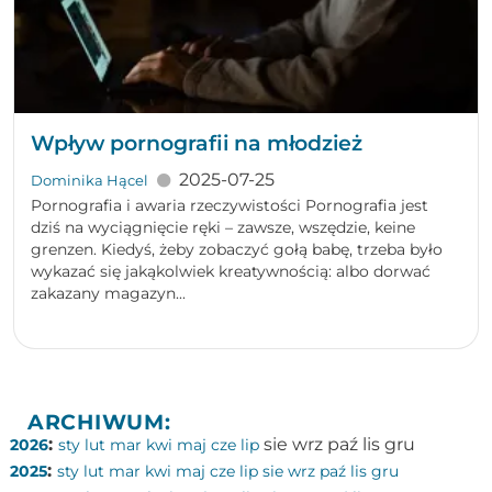
Wpływ pornografii na młodzież
2025-07-25
Dominika Hącel
Pornografia i awaria rzeczywistości Pornografia jest
dziś na wyciągnięcie ręki – zawsze, wszędzie, keine
grenzen. Kiedyś, żeby zobaczyć gołą babę, trzeba było
wykazać się jakąkolwiek kreatywnością: albo dorwać
zakazany magazyn...
ARCHIWUM:
:
sie
wrz
paź
lis
gru
2026
sty
lut
mar
kwi
maj
cze
lip
:
2025
sty
lut
mar
kwi
maj
cze
lip
sie
wrz
paź
lis
gru