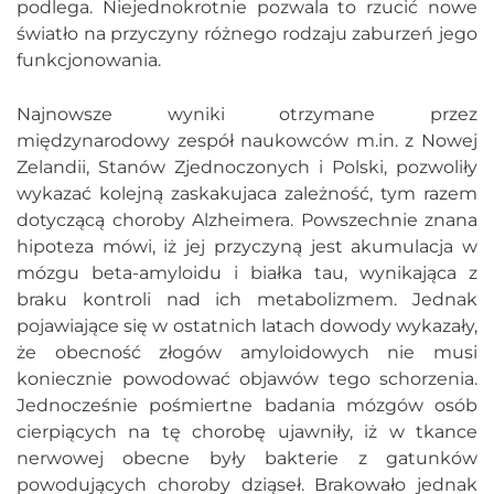
podlega. Niejednokrotnie pozwala to rzucić nowe
światło na przyczyny różnego rodzaju zaburzeń jego
funkcjonowania.
Najnowsze wyniki otrzymane przez
międzynarodowy zespół naukowców m.in. z Nowej
Zelandii, Stanów Zjednoczonych i Polski, pozwoliły
wykazać kolejną zaskakujaca zależność, tym razem
dotyczącą choroby Alzheimera. Powszechnie znana
hipoteza mówi, iż jej przyczyną jest akumulacja w
mózgu beta-amyloidu i białka tau, wynikająca z
braku kontroli nad ich metabolizmem. Jednak
pojawiające się w ostatnich latach dowody wykazały,
że obecność złogów amyloidowych nie musi
koniecznie powodować objawów tego schorzenia.
Jednocześnie pośmiertne badania mózgów osób
cierpiących na tę chorobę ujawniły, iż w tkance
nerwowej obecne były bakterie z gatunków
powodujących choroby dziąseł. Brakowało jednak