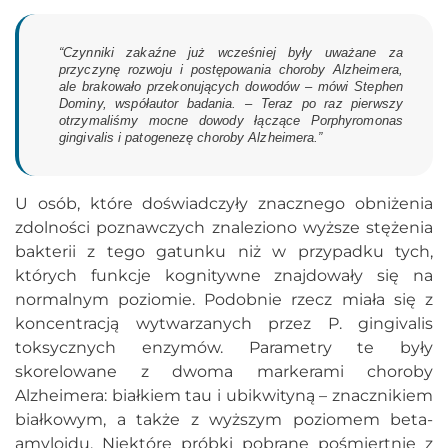
“Czynniki zakaźne już wcześniej były uważane za
przyczynę rozwoju i postępowania choroby Alzheimera,
ale brakowało przekonujących dowodów – mówi Stephen
Dominy, współautor badania. – Teraz po raz pierwszy
otrzymaliśmy mocne dowody łączące Porphyromonas
gingivalis i patogenezę choroby Alzheimera.”
U osób, które doświadczyły znacznego obniżenia
zdolności poznawczych znaleziono wyższe stężenia
bakterii z tego gatunku niż w przypadku tych,
których funkcje kognitywne znajdowały się na
normalnym poziomie. Podobnie rzecz miała się z
koncentracją wytwarzanych przez P. gingivalis
toksycznych enzymów. Parametry te były
skorelowane z dwoma markerami choroby
Alzheimera: białkiem tau i ubikwityną – znacznikiem
białkowym, a także z wyższym poziomem beta-
amyloidu. Niektóre próbki pobrane pośmiertnie z